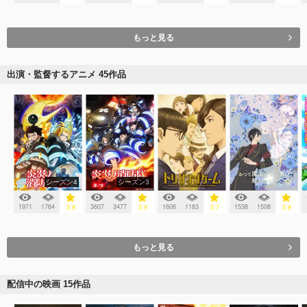
もっと見る
出演・監督するアニメ 45作品
シーズン4
シーズン3
1971
1764
3607
3477
1606
1183
1538
1508
3.8
3.9
3.7
3.8
もっと見る
配信中の映画 15作品