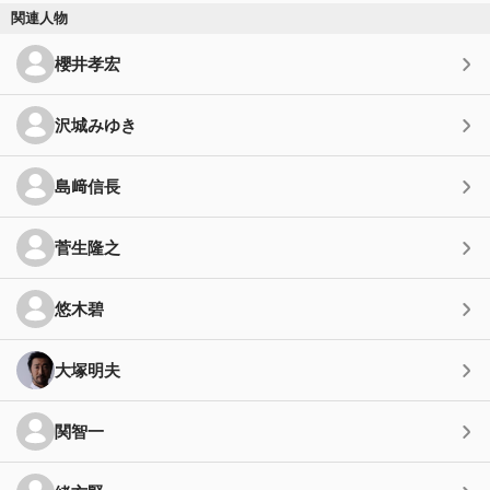
関連人物
櫻井孝宏
沢城みゆき
島﨑信長
菅生隆之
悠木碧
大塚明夫
関智一