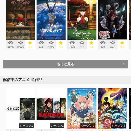
297K
19020
9721
4799
1323
717
629
297
4.0
3.5
3.6
3.9
もっと見る
配信中のアニメ 41作品
シーズン1
シーズン1
シーズン2
シーズン4