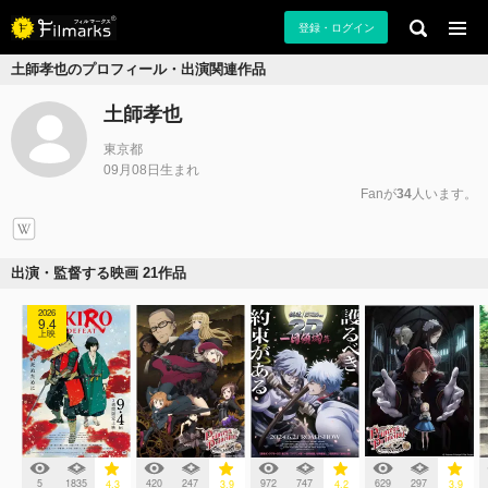
登録・ログイン
土師孝也のプロフィール・出演関連作品
土師孝也
東京都
09月08日生まれ
Fanが
34
人います。
出演・監督する映画 21作品
2026
9.4
上映
5
1835
420
247
972
747
629
297
4.3
3.9
4.2
3.9