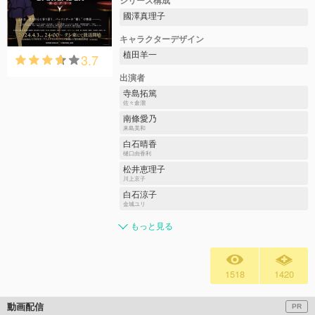
シリーズ構成
國澤真理子
キャラクターデザイン
植田羊一
3.7
出演者
寺島拓篤
佐々倉溜
南條愛乃
来島美和
白石晴香
樋口由香利
松井恵理子
川上京子
白石涼子
金城ユリ
もっと見る
1518
1420
動画配信
PR