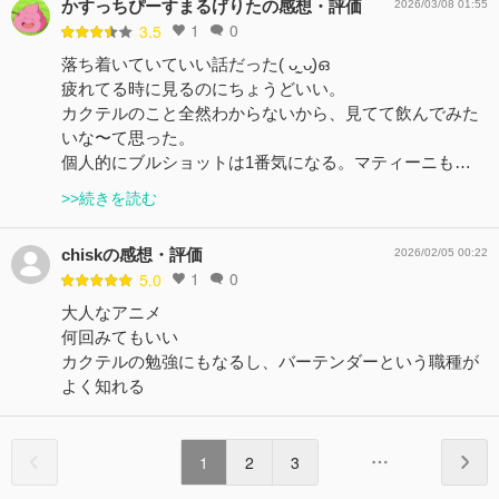
かすっちぴーすまるげりたの感想・評価
2026/03/08 01:55
1
0
3.5
落ち着いていていい話だった( ᴗ͈ˬᴗ͈)ഒ
疲れてる時に見るのにちょうどいい。
カクテルのこと全然わからないから、見てて飲んでみた
いな〜て思った。
個人的にブルショットは1番気になる。マティーニも…
>>続きを読む
chiskの感想・評価
2026/02/05 00:22
1
0
5.0
大人なアニメ
何回みてもいい
カクテルの勉強にもなるし、バーテンダーという職種が
よく知れる
1
2
3