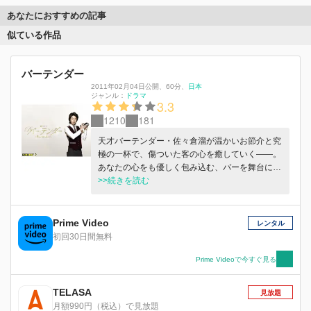
あなたにおすすめの記事
似ている作品
バーテンダー
2011年02月04日公開
、
60分
、
日本
ジャンル：
ドラマ
3.3
1210
181
天才バーテンダー・佐々倉溜が温かいお節介と究
極の一杯で、傷ついた客の心を癒していく――。
あなたの心をも優しく包み込む、バーを舞台にし
た“大人のエンターテインメント”。
>>続きを読む
Prime Video
レンタル
初回30日間無料
Prime Videoで今すぐ見る
TELASA
見放題
月額990円（税込）で見放題