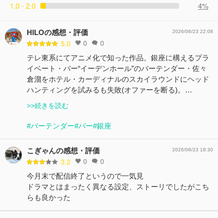
1.0 - 2.0
4%
HILOの感想・評価
2026/06/23 22:08
0
0
5.0
テレ東系にてアニメ化で知った作品。銀座に構えるプラ
イベート・バー“イーデンホール”のバーテンダー・佐々
倉溜をホテル・カーディナルのスカイラウンドにヘッド
ハンティングを試みるも失敗(オファーを断る)。…
>>続きを読む
#バーテンダー
#バー
#銀座
こぎゃんの感想・評価
2026/06/23 18:30
0
0
3.2
今月末で配信終了というので一気見
ドラマとはまったく異なる設定、ストーリでしたがこち
らも良かった