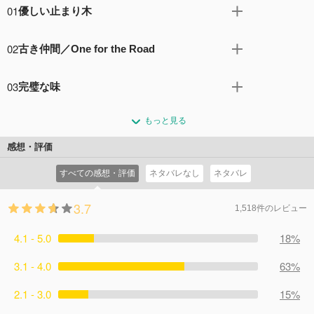
01
優しい止まり木
バーテンダー・佐々倉溜は、パリから帰国後銀座のバー”イ
02
古き仲間／One for the Road
ーデンホール”で最近働き始めた。ホテル・カーディナルの
営業企画部で働く来島美和は、ホテルのカウンターバーに
バー”ラパン”のヘルプに入った溜は、亡きマスターの月命
相応しい、客の魂を癒す「神のグラス」を作れるバーテン
03
完璧な味
日に店を訪れる老人・来島泰三を接客する。飲むカクテル
ダーを探しているが一向に見つからず焦っている。偶然街
全てに「まずい」と言って帰ってしまう泰三に美味しいと
溜の出すカクテルを気に入った泰三はカーディナルへ溜を
で出会った溜がバーテンダーであると知る。
言わせる一杯は何かと思案する溜。別の日には、雨でずぶ
もっと見る
スカウトするがのらりくらりとかわされる。泰三は、ミス
コメント22件
拍手36回
濡れの女性・五島がイーデンホールに来店してくる。
ター・パーフェクトと呼ばれ勲章を受けるBar・Kのバーテ
感想・評価
コメント14件
拍手17回
ンダー・葛原隆一と溜のカクテル対決を画策する。
すべての感想・評価
ネタバレなし
ネタバレ
コメント12件
拍手19回
3.7
1,518件のレビュー
4.1 - 5.0
18%
3.1 - 4.0
63%
2.1 - 3.0
15%