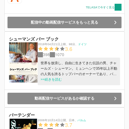
TELASAで今すぐ見る
配信中の動画配信サービスをもっと見る
シューマンズ バー ブック
2018年04月21日上映
、
98分
、
ドイツ
3.6
398
1070
世界を放浪し、自由に生きてきた伝説の男、チャ
ールズ・シューマン。ミュンヘンで35年以上不動
の人気を誇るトップバーのオーナーであり、バー
マンであり、思索する旅人でもあり、革新的レシ
>>続きを読む
ピ本の著者でもある。世界中のバーマンから尊敬
を集めている彼は、76歳を超えた今も現役でカウ
ンターに立ち続けている。 成功も名声も手にし
動画配信サービスがあるか確認する
たシューマンが、もう一度バーの原点を求めて、
ＮＹ、パリ、ハバナ、東京、ウィーンの“バーベ
スト10”に入る各地の名店を訪れる。NY最先端の
バーテンダー
クラフトカクテルから格式高いホテルのバー、ハ
2006年10月14日公開
、
日本
、
パルム
3.7
バナでは文豪ヘミングウェイが通ったフロリディ
ータ、パリはココシャネルスイートがあるホテル