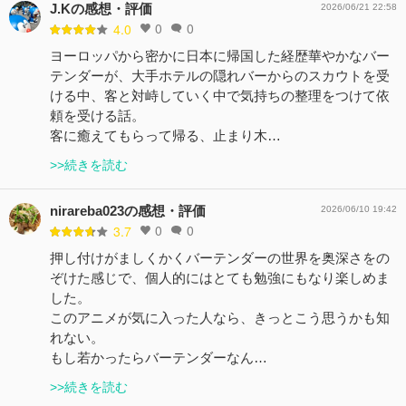
J.Kの感想・評価
2026/06/21 22:58
0
0
4.0
ヨーロッパから密かに日本に帰国した経歴華やかなバー
テンダーが、大手ホテルの隠れバーからのスカウトを受
ける中、客と対峙していく中で気持ちの整理をつけて依
頼を受ける話。
客に癒えてもらって帰る、止まり木…
>>続きを読む
nirareba023の感想・評価
2026/06/10 19:42
0
0
3.7
押し付けがましくかくバーテンダーの世界を奥深さをの
ぞけた感じで、個人的にはとても勉強にもなり楽しめま
した。
このアニメが気に入った人なら、きっとこう思うかも知
れない。
もし若かったらバーテンダーなん…
>>続きを読む