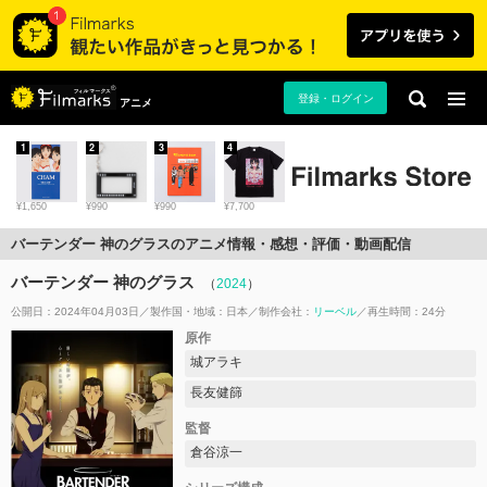
登録・ログイン
アニメ
1
2
3
4
¥1,650
¥990
¥990
¥7,700
バーテンダー 神のグラスのアニメ情報・感想・評価・動画配信
バーテンダー 神のグラス
（
2024
）
公開日：2024年04月03日
製作国・地域：
日本
制作会社：
リーベル
再生時間：24分
原作
城アラキ
長友健篩
監督
倉谷涼一