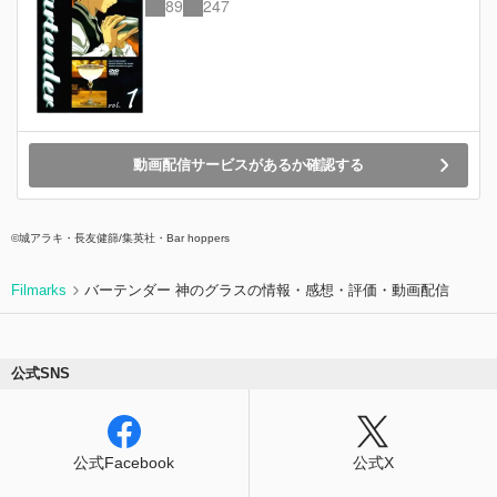
89
247
リッツのバー、ウィーンの文化人が集まるバー、
さらには東京の雑居ビルの中にある隠れた名店ま
で。新しい感性から伝統まで、バーにはその街の
魅力がつまっている。一杯のカクテルに込められ
た職人魂にバーカルチャーの奥義。そして旅の最
後にシューマン自身がたどり着いた境地とは
――。
動画配信サービスがあるか確認する
©城アラキ・長友健篩/集英社・Bar hoppers
Filmarks
バーテンダー 神のグラスの情報・感想・評価・動画配信
公式SNS
公式Facebook
公式X