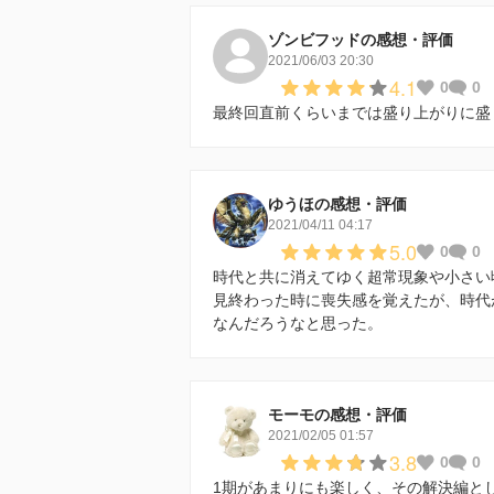
ゾンビフッドの感想・評価
2021/06/03 20:30
4.1
0
0
最終回直前くらいまでは盛り上がりに盛
ゆうほの感想・評価
2021/04/11 04:17
5.0
0
0
時代と共に消えてゆく超常現象や小さい
見終わった時に喪失感を覚えたが、時代
なんだろうなと思った。
モーモの感想・評価
2021/02/05 01:57
3.8
0
0
1期があまりにも楽しく、その解決編と