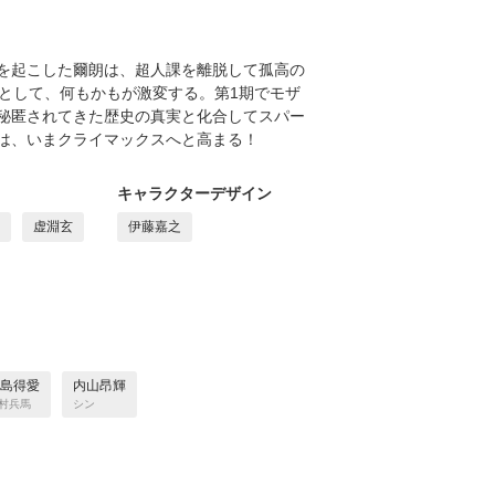
を起こした爾朗は、超人課を離脱して孤高の
として、何もかもが激変する。第1期でモザ
秘匿されてきた歴史の真実と化合してスパー
は、いまクライマックスへと高まる！
キャラクターデザイン
虚淵玄
伊藤嘉之
島得愛
内山昂輝
村兵馬
シン