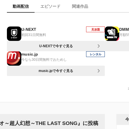
動画配信
エピソード
関連作品
U-NEXT
DMM
見放題
初回31日間無料
月額5
U-NEXTで今すぐ見る
music.jp
レンタル
今なら30日間無料でおためし
music.jpで今すぐ見る
超人幻想～THE LAST SONG』に投稿