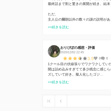
最終話まで割と驚きの展開が続き、結末
ただ、
主人公の爾朗以外の数々の謎の説明があ
>>続きを読む
おりぴぽの感想・評価
2020/12/02 22:45
3.5
0
0
1クール目の伏線張りでワクワクしてい
開は詰め込みすぎてて多少残念に感じら
ズしていて好き。擬人化したゴジ…
>>続きを読む