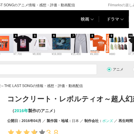
ST SONGのアニメ情報・感想・評価・動画配信
Filmarksの楽
映画
ドラマ
4
5
6
7
8
9
10
0
¥7,700
¥8,800
¥19,800
¥15,400
¥9,900
¥880
¥7,7
アニメ
HE LAST SONGの情報・感想・評価・動画配信
コンクリート・レボルティオ～超人幻想～T
（
2016年
製作のアニメ）
公開日：2016年04月
製作国・地域：
日本
制作会社：
ボンズ
再生時間
3.8