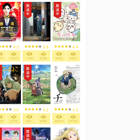
4.3
3.8
4.4
74
12520
1166
4098
5825
2802
3.5
4.2
4.3
53
2756
951
5294
35814
23760