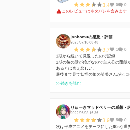
3.4
0
0
このレビューはネタバレを含みます
jonhomuの感想・評価
2023/07/10 08:48
3.7
1
0
1期から続いて見返したので記録
1期の後の話が殆どなので主人公の爾朗
あるとは言え悲しい。
最後まで見て妖怪の姫の笑美さんがヒロ
>>続きを読む
りゅーきマッドベリーの感想・
2022/06/08 16:36
3.9
5
0
次は平成アニメをテーマにした90sな世