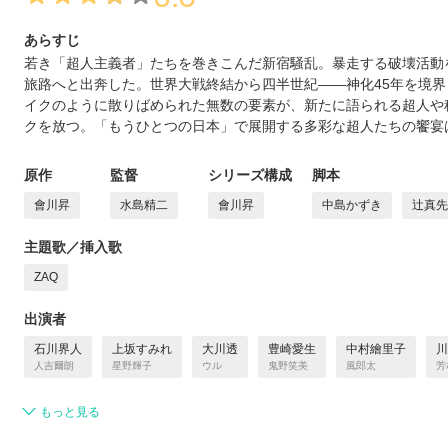
あらすじ
若き「超人主義者」たちを巻きこんだ新宿騒乱。暴走する破壊活動
旅路へと出奔した。世界大戦終結から四半世紀――神化45年を境界
イクのように散りばめられた無数の要素が、新たに語られる超人や
クを放つ。「もうひとつの日本」で展開する多彩な超人たちの饗宴
原作
監督
シリーズ構成
脚本
會川昇
水島精二
會川昇
中島かずき
辻真先
主題歌／挿入歌
ZAQ
出演者
石川界人
上坂すみれ
大川透
豊崎愛生
中村繪里子
川
人吉爾朗
星野輝子
ウル
鬼野笑美
風郎太
芳
もっと見る