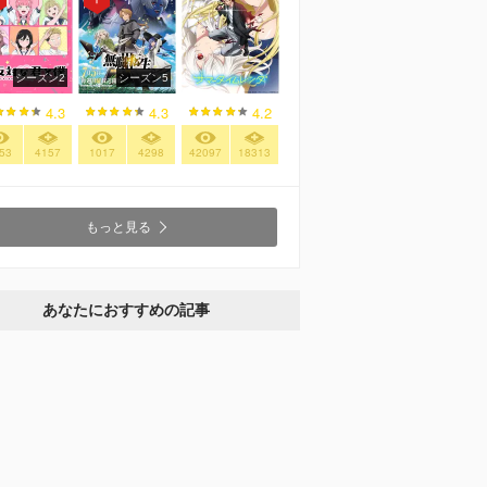
シーズン2
シーズン5
4.3
4.3
4.2
53
4157
1017
4298
42097
18313
もっと見る
あなたにおすすめの記事