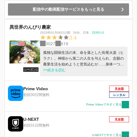
配信中の動画配信サービスをもっと見る
異世界のんびり農家
2023年01月06日公開
、
24分
、
日本
、
ZERO-G
3.4
3027
619
孤独な闘病生活の末、命を落とした街尾火楽（ヒ
ラク）。神様から第二の人生を与えられ、念願の
農業生活を始めようと意気込むが……身体一つで
シーズン1
送り出されたのは、魔物だらけの深い森のど真ん
>>続きを読む
中。 頼りになるのは、前世で得た知識と、神様
から授かった「万能農具」の力のみ。それでも試
行錯誤しながら自分の土地を切り拓いていく火楽
Prime Video
見放題
のもとには、吸血鬼やエルフに天使、果てはドラ
初回30日間無料
レンタル
ゴンまでが集い、やがて彼の住処は村へと発展し
ていく。 のんびりほどほど賑やかに、楽しくド
Prime Videoで今すぐ見る
タバタ和やかに、笑顔の絶えない異世界農業ライ
フ、「大樹の村」へ、ようこそ！
U-NEXT
見放題
初回31日間無料
U-NEXTで今すぐ見る