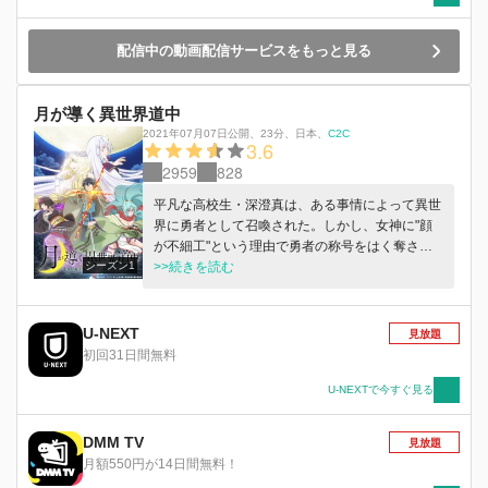
配信中の動画配信サービスをもっと見る
月が導く異世界道中
2021年07月07日公開
、
23分
、
日本
、
C2C
3.6
2959
828
平凡な高校生・深澄真は、ある事情によって異世
界に勇者として召喚された。しかし、女神に"顔
が不細工"という理由で勇者の称号をはく奪さ
シーズン1
れ、最果ての荒野へ飛ばされてしまう。荒野でさ
>>続きを読む
まざまな人外の種族との出会いを経た真は、異世
界をどう生きていくのか。
U-NEXT
見放題
初回31日間無料
U-NEXTで今すぐ見る
DMM TV
見放題
月額550円が14日間無料！