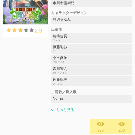
市川十億衛門
キャラクターデザイン
渡辺まゆみ
2.9
出演者
島﨑信長
タケル
伊藤彩沙
ビー
小市眞琴
ブロライト
森川智之
クレイストン
佐藤聡美
プニさん
主題歌／挿入歌
Nornis
もっと見る
880
266