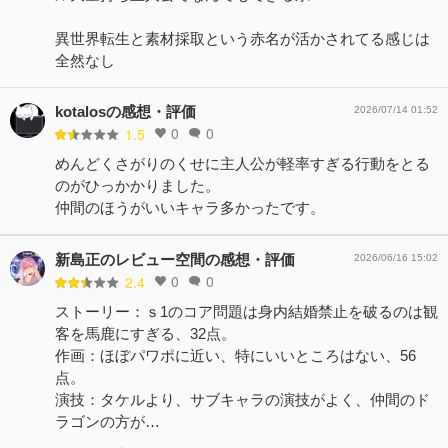
異世界転生と素材採取という赤名が活かされてる感じは
全然なし
kotalosの感想・評価
2026/07/14 01:52
0
0
1.5
めんどくさがりのくせに主人公が軽率すぎる行動をとる
のがひっかかりました。
仲間のほうがいいキャラ多かったです。
新島正のレビュー空間の感想・評価
2026/06/16 15:02
0
0
2.4
ストーリー：ｓ1のコア問題は身内結婚禁止を破るのは観
客を馬鹿にすぎる、32点。
作画：ほぼパワポに近い、特にいいところはない、56
点。
演技：タケルより、サブキャラの演技がよく、仲間のド
ラゴンの方が…