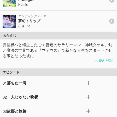
Nornis
エンディングテーマ
夢幻トリップ
なきごと
あらすじ
異世界へと転生したごく普通のサラリーマン・神城タケル。剣
と魔法の世界である『マデウス』で新たな人生をスタートさせ
る事となった彼に…
続きを読む
エピソード
01
落ちた一滴
謎の青年から様々な能力を与えられたタケルは、異世界の
02
一人じゃない晩餐
惑星マデウスに転生。早速『探索能力』を使い、高値で売
れる素材を採取する。その腕を見込まれ、とある山にあ
ドラゴンの子・ビーとの冒険がはじまる。 一緒に料理を
る"ミスリル鉱石"を採取してほしいと依頼されたタケルだ
03
故郷と旅路
食べたり、モンスターを倒して肉を素材として採取した
が、そこには恐ろしいモンスターがいるらしく……。