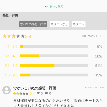
り、楽しい時間を過ごすタケル。 だが、モンスターたち
ようやくトルミ村に帰ってきたタケルとビー。 依頼され
コメント16件
拍手22回
に取り囲まれたことを知ったタケルは、ビーと共に森を脱
もっと見る
た鉱石だけでなく、希少な魔鉱石を採取し益々信用を得た
出。 その先にいたのは、行き倒れているエルフだった。
タケルは、商業都市ベルカイムへ行くことを勧められ
感想・評価
コメント7件
拍手11回
る。 村人たちとの別れを惜しみつつ、ベルカイムを目指
すべての感想・評価
ネタバレなし
ネタバレ
すタケルとビー。 その前に、巨大なカニが立ち塞がる。
コメント7件
拍手11回
2.9
880件のレビュー
4.1 - 5.0
5%
3.1 - 4.0
28%
2.1 - 3.0
51%
1.0 - 2.0
15%
でかいこいぬの感想・評価
2026/07/16 15:15
0
0
2.4
素材採取が要になるのかと思いきや、普通にチートスキ
ル大量持ち主人公でなんでもできる系