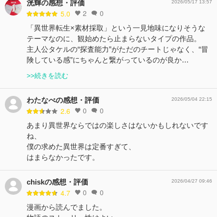
洸輝の感想・評価
2026/05/17 13:57
2
0
5.0
「異世界転生×素材採取」という一見地味になりそうな
テーマなのに、観始めたら止まらないタイプの作品。
主人公タケルの“探査能力”がただのチートじゃなく、“冒
険している感”にちゃんと繋がっているのが良か…
>>続きを読む
わたなべの感想・評価
2026/05/04 22:15
0
0
2.6
あまり異世界ならではの楽しさはないかもしれないです
ね、
僕の求めた異世界は定番すぎて、
はまらなかったです。
chiskの感想・評価
2026/04/27 09:46
0
0
4.7
漫画から読んでました。