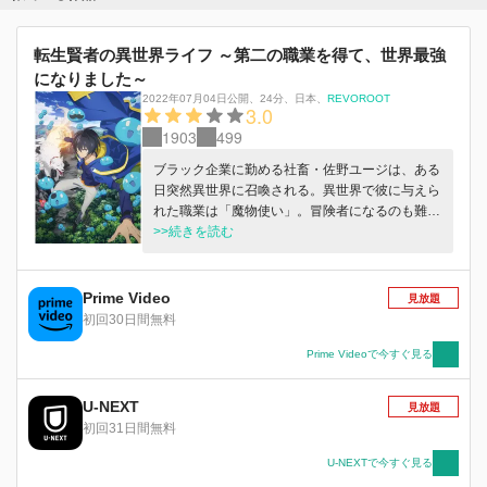
転生賢者の異世界ライフ ～第二の職業を得て、世界最強
になりました～
2022年07月04日公開
、
24分
、
日本
、
REVOROOT
3.0
1903
499
ブラック企業に勤める社畜・佐野ユージは、ある
日突然異世界に召喚される。異世界で彼に与えら
れた職業は「魔物使い」。冒険者になるのも難し
い職だが、仲間にしたスライムのおかげで多くの
>>続きを読む
魔法や第二の職業・賢者を入手し、圧倒的な力を
無自覚に得ていく。
Prime Video
見放題
初回30日間無料
Prime Videoで今すぐ見る
U-NEXT
見放題
初回31日間無料
U-NEXTで今すぐ見る