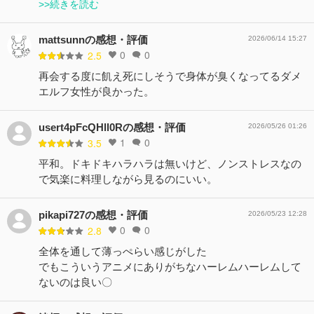
>>続きを読む
mattsunnの感想・評価
2026/06/14 15:27
0
0
2.5
再会する度に飢え死にしそうで身体が臭くなってるダメ
エルフ女性が良かった。
usert4pFcQHll0Rの感想・評価
2026/05/26 01:26
1
0
3.5
平和。ドキドキハラハラは無いけど、ノンストレスなの
で気楽に料理しながら見るのにいい。
pikapi727の感想・評価
2026/05/23 12:28
0
0
2.8
全体を通して薄っぺらい感じがした
でもこういうアニメにありがちなハーレムハーレムして
ないのは良い〇