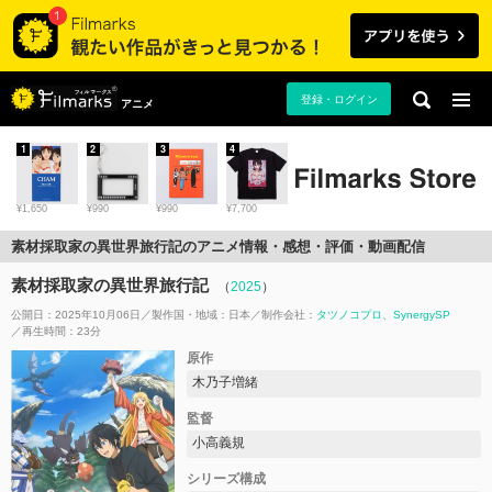
登録・ログイン
アニメ
1
2
3
4
¥1,650
¥990
¥990
¥7,700
素材採取家の異世界旅行記のアニメ情報・感想・評価・動画配信
素材採取家の異世界旅行記
（
2025
）
公開日：2025年10月06日
製作国・地域：
日本
制作会社：
タツノコプロ
SynergySP
再生時間：23分
原作
木乃子増緒
監督
小高義規
シリーズ構成