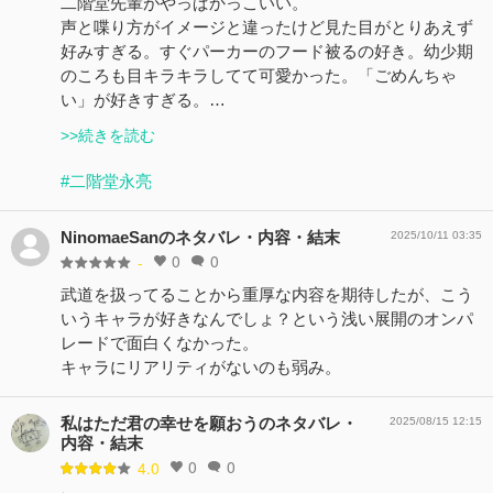
二階堂先輩がやっぱかっこいい。
声と喋り方がイメージと違ったけど見た目がとりあえず
好みすぎる。すぐパーカーのフード被るの好き。幼少期
のころも目キラキラしてて可愛かった。「ごめんちゃ
い」が好きすぎる。…
>>続きを読む
#二階堂永亮
NinomaeSanのネタバレ・内容・結末
2025/10/11 03:35
0
0
-
武道を扱ってることから重厚な内容を期待したが、こう
いうキャラが好きなんでしょ？という浅い展開のオンパ
レードで面白くなかった。
キャラにリアリティがないのも弱み。
私はただ君の幸せを願おうのネタバレ・
2025/08/15 12:15
内容・結末
0
0
4.0