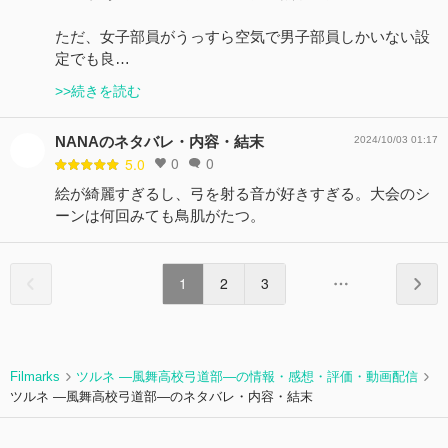
ただ、女子部員がうっすら空気で男子部員しかいない設
定でも良…
>>続きを読む
NANAのネタバレ・内容・結末
2024/10/03 01:17
0
0
5.0
絵が綺麗すぎるし、弓を射る音が好きすぎる。大会のシ
ーンは何回みても鳥肌がたつ。
1
2
3
Filmarks
ツルネ ―風舞高校弓道部―の情報・感想・評価・動画配信
ツルネ ―風舞高校弓道部―のネタバレ・内容・結末