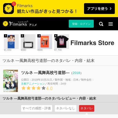
登録・ログイン
アニメ
1
2
3
4
¥1,650
¥990
¥990
¥7,700
ツルネ ―風舞高校弓道部―のネタバレ・内容・結末
ツルネ ―風舞高校弓道部―
（
2018
）
公開日：2018年10月21日
製作国・地域：
日本
制作会社：
京都アニメーション
再生時間：24分
4.0
ツルネ ―風舞高校弓道部―のネタバレレビュー・内容・結末
すべての感想・評価
ネタバレなし
ネタバレ