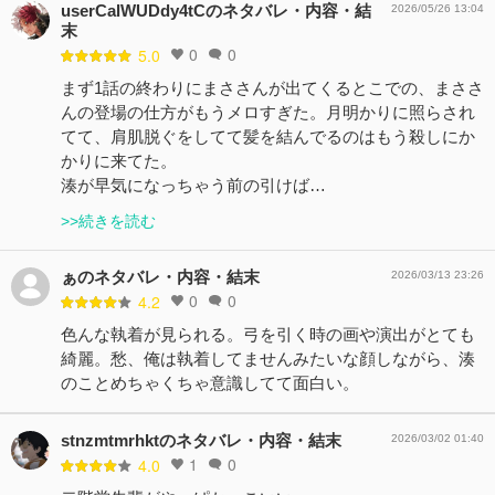
userCalWUDdy4tCのネタバレ・内容・結
2026/05/26 13:04
末
0
0
5.0
まず1話の終わりにまささんが出てくるとこでの、まささ
んの登場の仕方がもうメロすぎた。月明かりに照らされ
てて、肩肌脱ぐをしてて髪を結んでるのはもう殺しにか
かりに来てた。
湊が早気になっちゃう前の引けば…
>>続きを読む
ぁのネタバレ・内容・結末
2026/03/13 23:26
0
0
4.2
色んな執着が見られる。弓を引く時の画や演出がとても
綺麗。愁、俺は執着してませんみたいな顔しながら、湊
のことめちゃくちゃ意識してて面白い。
stnzmtmrhktのネタバレ・内容・結末
2026/03/02 01:40
1
0
4.0