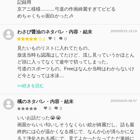
記録用
京アニ様様………弓道の作画綺麗すぎてビビる
めちゃくちゃ面白かった🎶
わさび醤油のネタバレ・内容・結末
2025/05/15 13:13
1
0
5.0
見たいものリストに入れてたもの。
放送当時も認識はしてたけど、流し見っていうかほとん
ど頭に入ってなくて途中で切ってしまった。
弓道のスポーツもの。Freeはなんか当時はわからないけ
ど今となっては水泳…
>>続きを読む
橘のネタバレ・内容・結末
2025/04/20 08:57
0
0
-
いいお話だった😭😭
画面からいい匂いしそうなくらい絵が綺麗だし、話も最
終的には心が温かくなる感じで、なんか心が清らかにな
る？浄化される感じで、見てよかったなってただ単純に