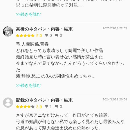
思った😭特に県決勝のオチ対決…
>>続きを読む
高橋のネタバレ・内容・結末
2025/03/18 22:55
0
0
5.0
弓,人間関係,青春
どれをとっても素晴らしく綺麗で美しい作品
最終話見た時は言い表せない感情が芽生えた
今までなんで見てなかったんだろうってくらい名作だっ
た
湊,静弥,愁,この3人の関係性もめっちゃ…
>>続きを読む
記録のネタバレ・内容・結末
2024/12/28 20:54
1
0
3.9
さすが京アニなだけあって、作画がとても綺麗。
弓道の知識が何もない私でも楽しく見れたし最後みんな
の息があって県大会進出決めたの熱かった。