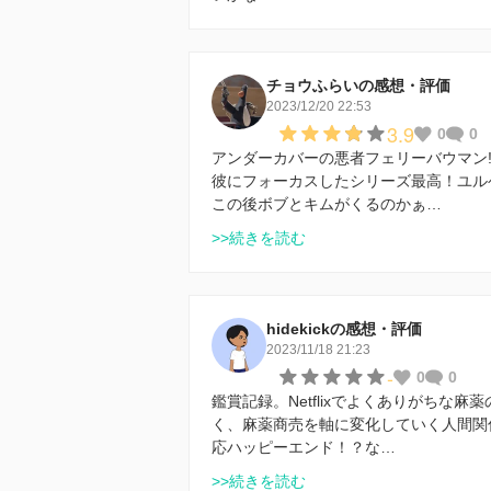
チョウふらいの感想・評価
2023/12/20 22:53
3.9
0
0
アンダーカバーの悪者フェリーバウマン
彼にフォーカスしたシリーズ最高！ユ
この後ボブとキムがくるのかぁ…
>>続きを読む
hidekickの感想・評価
2023/11/18 21:23
-
0
0
鑑賞記録。Netflixでよくありがちな
く、麻薬商売を軸に変化していく人間関
応ハッピーエンド！？な…
>>続きを読む