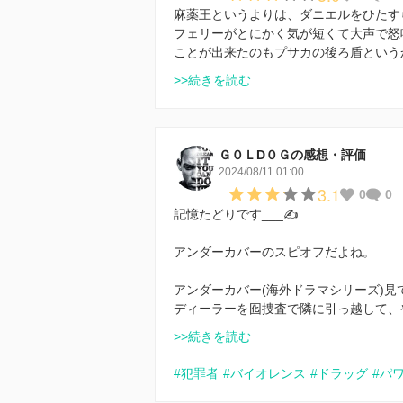
麻薬王というよりは、ダニエルをひたす
フェリーがとにかく気が短くて大声で怒
ことが出来たのもプサカの後ろ盾という
>>続きを読む
Ｇ０ＬD０Ｇの感想・評価
2024/08/11 01:00
3.1
0
0
記憶たどりです___✍️
アンダーカバーのスピオフだよね。
アンダーカバー(海外ドラマシリーズ)見
ディーラーを囮捜査で隣に引っ越して、
>>続きを読む
#犯罪者
#バイオレンス
#ドラッグ
#パ