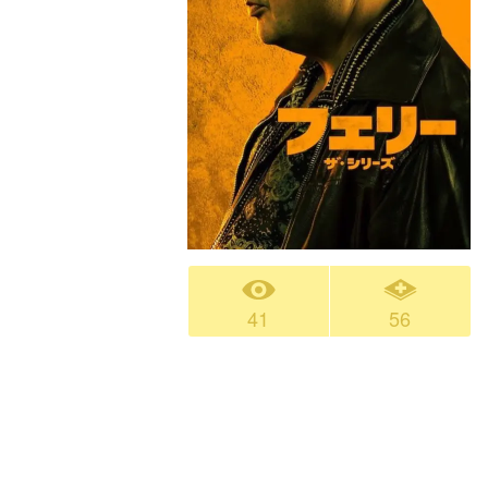
41
56