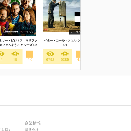
シーズン2
シーズン1
シーズン
ミリー・ビジネス：マリファ
ベター・コール・ソウル シーズ
ドクター・マーティン シー
カフェへようこそ シーズン2
ン1
３
54
15
4.0
6792
5385
4.2
28
6
4.
企業情報
メを探す
運営会社