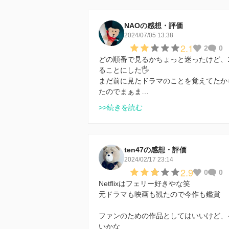
NAOの感想・評価
2024/07/05 13:38
2.1
2
0
どの順番で見るかちょっと迷ったけど、
ることにした🖐️
まだ前に見たドラマのことを覚えてたか
たのでまぁま…
>>続きを読む
ten47の感想・評価
2024/02/17 23:14
2.9
0
0
Netflixはフェリー好きやな笑
元ドラマも映画も観たので今作も鑑賞
ファンのための作品としてはいいけど、
いかな