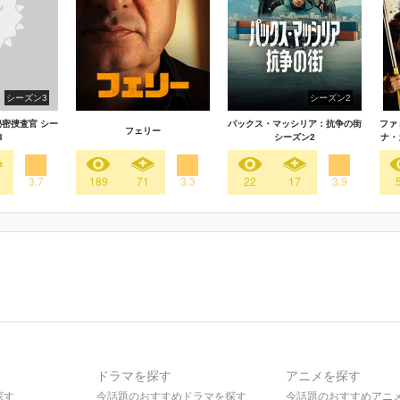
シーズン3
シーズン2
秘密捜査官 シー
パックス・マッシリア：抗争の街
ファ
フェリー
3
シーズン2
ナ・
3.7
189
71
3.3
22
17
3.9
ドラマを探す
アニメを探す
探す
今話題のおすすめドラマを探す
今話題のおすすめアニ