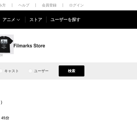
しみ方
ヘルプ
会員登録
ログイン
アニメ
ストア
ユーザーを探す
00
キャスト
ユーザー
検索
マ）
45分