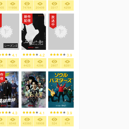
005
11956
74764
20409
3317
4259
シーズン2
4.2
4.1
3.9
4423
4296
06
13306
2807
8281
4.3
4.1
3.9
845
6548
43360
18908
524
874