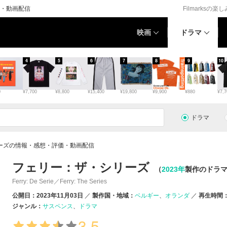
・動画配信
Filmarksの楽
映画
ドラマ
4
5
6
7
8
9
10
0
¥7,700
¥8,800
¥15,400
¥19,800
¥9,900
¥880
¥7,7
ドラマ
ーズの情報・感想・評価・動画配信
フェリー：ザ・シリーズ
（
2023年
製作のドラ
Ferry: De Serie／Ferry: The Series
公開日：2023年11月03日
製作国・地域：
ベルギー
オランダ
再生時間：
ジャンル：
サスペンス
ドラマ
3.5