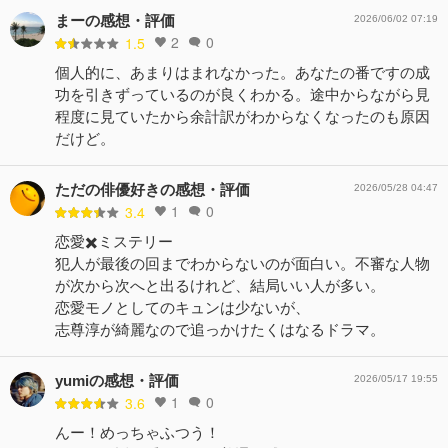
まーの感想・評価
2026/06/02 07:19
2
0
1.5
個人的に、あまりはまれなかった。あなたの番ですの成
功を引きずっているのが良くわかる。途中からながら見
程度に見ていたから余計訳がわからなくなったのも原因
だけど。
ただの俳優好きの感想・評価
2026/05/28 04:47
1
0
3.4
恋愛✖️ミステリー
犯人が最後の回までわからないのが面白い。不審な人物
が次から次へと出るけれど、結局いい人が多い。
恋愛モノとしてのキュンは少ないが、
志尊淳が綺麗なので追っかけたくはなるドラマ。
yumiの感想・評価
2026/05/17 19:55
1
0
3.6
んー！めっちゃふつう！