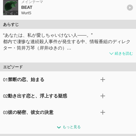
メインテーマ
BEAT
WurtS
あらすじ
“あなたは、私が愛しちゃいけない人――。”
都内で凄惨な連続殺人事件が発生する中、情報番組のディレク
ター・筒井万琴（岸井ゆきの）…
続きを読む
エピソード
01
禁断の恋、始まる
“あなたは、私が愛しちゃいけない人――。” 都内で凄惨な
02
動き出す恋と、浮上する疑惑
連続殺人事件が発生する中、情報番組のディレクター・筒
井万琴（岸井ゆきの）は、その取材現場で、不思議な男と
情報番組のディレクター・筒井万琴（岸井ゆきの）は、世
出会う。彼の名は、設楽浩暉（志尊淳）。週刊誌のフリー
03
彼の秘密、彼女の決意
間をにぎわせている連続殺人事件【ホルスの目殺人事件】
ライターで、この連続殺人に【ホルスの目殺人事件】と名
の取材現場で、週刊誌の有名ライター・設楽浩暉（志尊
一緒に連続殺人【ホルスの目殺人事件】の取材をする中
付けた名物記者だ。報道スタンスが全く違う２人だが、共
淳）と出会った。スクープのためなら手段を選ばない浩暉
もっと見る
で、惹かれ合い、一夜を共にした浩暉（志尊淳）と万琴
に取材するうち、徐々に惹かれあっていき…。 しかし、こ
のやり方に反発する万琴。しかし、そのジャーナリストと