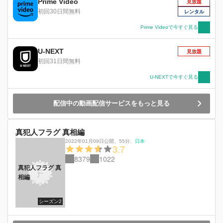
Prime Video
見放題
初回30日間無料
レンタル
Prime Videoで今すぐ見る
U-NEXT
見放題
初回31日間無料
U-NEXTで今すぐ見る
配信中の動画配信サービスをもっと見る
真犯人フラグ 真相編
2022年01月09日公開
、
55分
、
日本
3.7
8379
1022
真犯人フラグ 真
相編
シーズン2