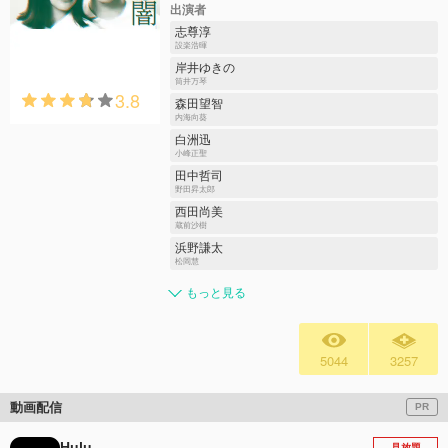
出演者
志尊淳
設楽浩暉
岸井ゆきの
筒井万琴
3.8
森田望智
内海向葵
白洲迅
小峰正聖
田中哲司
野田昇太郎
西田尚美
蔵前沙樹
浜野謙太
松岡慧
もっと見る
5044
3257
動画配信
PR
Hulu
見放題