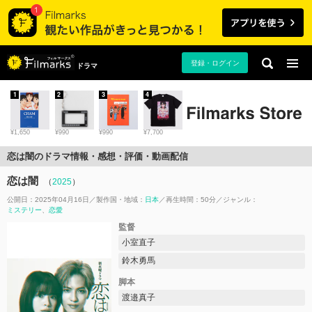
登録・ログイン
ドラマ
1
2
3
4
¥1,650
¥990
¥990
¥7,700
恋は闇のドラマ情報・感想・評価・動画配信
恋は闇
（
2025
）
公開日：2025年04月16日
製作国・地域：
日本
再生時間：50分
ジャンル：
ミステリー
恋愛
監督
小室直子
鈴木勇馬
脚本
渡邉真子