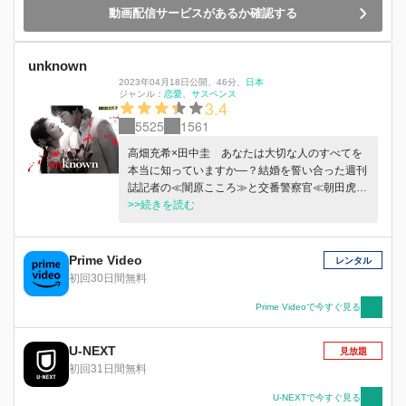
動画配信サービスがあるか確認する
unknown
2023年04月18日公開
、
46分
、
日本
ジャンル：
恋愛
サスペンス
3.4
5525
1561
高畑充希×田中圭 あなたは大切な人のすべてを
本当に知っていますか―？結婚を誓い合った週刊
誌記者の≪闇原こころ≫と交番警察官≪朝田虎松
≫は決して誰にも言えない秘密があった。やがて
>>続きを読む
2人は、凄惨な連続殺人事件に巻き込まれゆく
―。秘密（unknown）を抱えた男女の“究極の
愛”を描く、衝撃のラブサスペンス開幕。
Prime Video
レンタル
初回30日間無料
Prime Videoで今すぐ見る
U-NEXT
見放題
初回31日間無料
U-NEXTで今すぐ見る