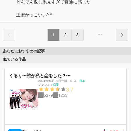
どんでん返し系見すぎて普通に感じた
正聖かっこいい^ ^
1
2
3
あなたにおすすめの記事
似ている作品
くるり〜誰が私と恋をした？〜
2024年04月09日公開
、
48分
、
日本
ジャンル：
恋愛
3.7
5279
1253