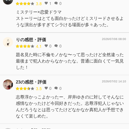
コメント53件
拍手58回
1
0
3.8
場に、ある法則が隠されていることに気付き…。５件目の
犯行現場が浮かび上がる中、2人の恋にも新たな展開
ミステリー×恋愛ドラマ
が…！そして、謎めいた浩暉の過去が明らかに！！
ストーリーはとても面白かったけどミスリードさせるよ
コメント46件
拍手50回
うな演出が多すぎてシラける場面が多々あった。
りの感想・評価
2026/07/06 08:00
0
0
4.1
題名見た時に不倫モノかな〜って思ったけど全然違った
最後まで犯人わからなかったな。普通に面白くて一気見
した！
23の感想・評価
2026/07/02 14:10
0
0
3.5
志尊淳かっこよかったー、岸井ゆきのに対してそんなに
感情なかったけど今回好きだった。志尊淳犯人じゃない
んだろうなとは思ってたけどなかなか真犯人が予想でき
なくて楽しめた。