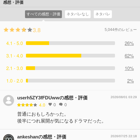
（岸井ゆきの）。しかし、翌朝、万琴が目覚めるとすでに
の運命の出会いは疑惑と葛藤が渦巻く“闇”の入口だった
感想・評価
しての信念に触れ、心を開き始める。その矢先、ホテルで
浩暉の姿はなく…。 万琴が目覚める前にアパートに帰って
――。 ４月４日、深夜。東京・港区の民家で20代女性の他
目を覚ました万琴の目の前には、浩暉が…！ 一方、【ホル
すべての感想・評価
ネタバレなし
ネタバレ
いた浩暉。押し入れから小さな缶ケースを探し出し、缶の
殺体が見つかった。一報を受けた万琴は、同僚と共に現場
スの目殺人事件】を捜査中の刑事・正聖（白洲迅）と大和
中に入っていた小学校の時の名札を手にする。その裏に
に駆けつける。室内では、全身を刃物でめった刺しにされ
田（猫背椿）は、現場に残された靴跡から、犯人の履いて
3.8
は…。 万琴は取材現場で浩暉と顔を合わせるが、浩暉に何
た女性が目を見開いた状態で絶命し、右目にはオレンジ、
5,044件のレビュー
いたスニーカーを特定。しかし、大量生産された人気モデ
事もなかったかのような態度をとられてしまう。浩暉の真
左目には青いコンタクトレンズが入れられている。今年に
ルのため、犯人の割り出しに難航。警察署の前で張り込み
4.1 - 5.0
意が分からない万琴はモヤモヤして…。 そんな浩暉と万琴
26%
なって世間を震撼させている連続殺人事件の４人目の被害
取材をする浩暉と出くわした２人は、浩暉の履いているス
の前に、事件の犯人と思しき人物の目撃者が現れる。４件
者だ。過去３回の事件も、１月１日、２月２日、３月３日
ニーカーが犯人と同じものだと気付き…。 そんな中、万琴
3.1 - 4.0
62%
目の犯行現場近くに住む男子中学生が、事件のあった４月
とすべてゾロ目の日に発生し、被害者は全員女性会社員。
の番組では、【ホルスの目殺人事件】の独自取材を強化す
４日の夜に現場付近で黒いレインコートを着た怪しい男を
いずれも同じ手口で自宅で殺され、両目にカラーコンタク
ることが決定。万琴は総合演出の野田（田中哲司）から専
2.1 - 3.0
10%
見たというのだ。フードをかぶっていたため顔は見えなか
トレンズが入れられていた。その遺体の情報を警察発表前
属取材班のチーフに抜擢され、「絶対に遺族のコメントを
ったらしいが、男子中学生は浩暉を指して…！？犯人逮捕
に入手した浩暉が、古代エジプトの神になぞらえて【ホル
1.0 - 2.0
2%
撮って来い」とプレッシャーをかけられてしまう。もとも
につながるかもしれない有力な情報を手に入れた万琴はさ
スの目殺人事件】と名付け、スクープしたのだ。犯人は一
と遺族インタビューが苦手な万琴は、憂鬱な気分で４人目
っそく番組で取り上げようとする。一方、「信ぴょう性が
体誰なのか？その目的は……？ 取材中に万琴を呼び止める
の被害者・花邑百合子の家へ向かう。取材拒否の意思を示
ない」と証言を一蹴する浩暉のもとに、刑事・正聖（白洲
userh5ZY3fFDUwwの感想・評価
浩暉。一見、チャラくて適当で、スクープのためなら手段
2026/08/01 03:29
している遺族は居場所さえ分からない。現場に現れた浩暉
0
0
迅）と大和田（猫背椿）がやって来る。事件当日、現場付
4.0
を選ばない浩暉と、真面目で実直で、被害者や遺族に寄り
は、ドギマギする万琴を楽しそうにからかいながらも、取
近を通った車のドライブレコーダーから、『黒いレインコ
添う万琴。正反対の２人が、なぜか一緒に取材することに
普通におもしろかった。
材に協力する。遺族にカメラを向けることへの抵抗感をど
ート男』が映っていたであろうデータが消えていることを
なり…！？ 始まってしまった、禁断の恋。 はたして浩暉
後半につれ展開が気になるドラマだった。
うしても払えない万琴だが、浩暉と共に取材する中である
問い詰める正聖。浩暉が消したのか、それとも…？ 次の犯
の正体は、連続殺人鬼か、それとも――！？ 信じるか、疑
変化が…。そして思わぬ事態が発生し、２人は急接近し
行が起こるであろう５月５日が近づく中、連続殺人犯を何
うか、究極の恋愛ミステリーが開幕！！
て…！？
ankeshanの感想・評価
2026/07/25 22:18
としても止めたい万琴は、これまでに起きた４件の犯行現
コメント82件
拍手90回