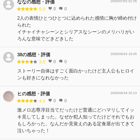
ななの感想・評価
2026/07/02 01:35
0
0
5.0
2人の表情ひとつひとつに込められた感情に胸が締め付け
られた
イチャイチャシーンとシリアスなシーンのメリハリがい
ろんな意味でどきどきした
38の感想・評価
2026/06/24 19:45
0
0
3.5
ストーリー自体はすごく面白かったけど主人公もヒロイ
ンも好きになれなかった
ヒの感想・評価
2026/06/18 20:13
0
0
4.0
激メロ志尊淳目当てだったけど普通にどハマリしてイッ
キ見してしまった。なぜか犯人知ってたけどそれでもお
もしろかった。なんだか見覚えのある定食屋が出てきて
泣いちゃった！