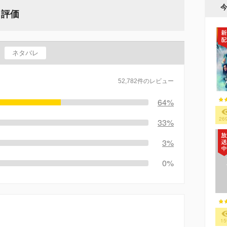
・評価
ネタバレ
52,782件のレビュー
64%
26
33%
3%
0%
15