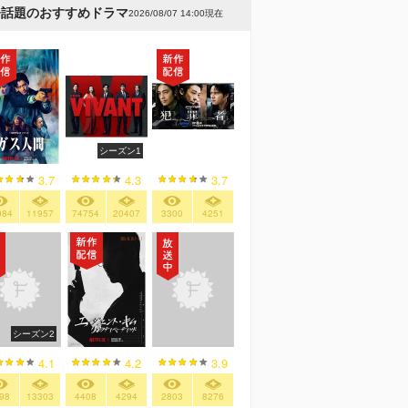
今話題のおすすめドラマ
2026/08/07 14:00現在
シーズン1
3.7
4.3
3.7
984
11957
74754
20407
3300
4251
シーズン2
4.2
4.1
3.9
4408
4294
98
13303
2803
8276