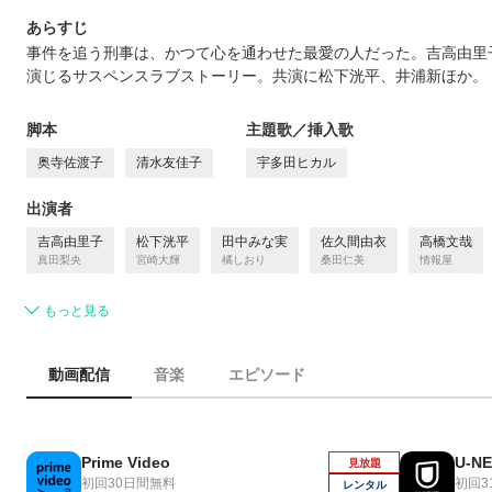
あらすじ
事件を追う刑事は、かつて心を通わせた最愛の人だった。吉高由里
演じるサスペンスラブストーリー。共演に松下洸平、井浦新ほか。
脚本
主題歌／挿入歌
奥寺佐渡子
清水友佳子
宇多田ヒカル
出演者
吉高由里子
松下洸平
田中みな実
佐久間由衣
高橋文哉
真田梨央
宮崎大輝
橘しおり
桑田仁美
情報屋
もっと見る
動画配信
音楽
エピソード
Prime Video
U-N
見放題
初回30日間無料
初回3
レンタル