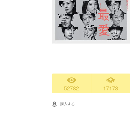
52782
17173
購入する