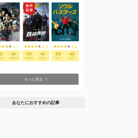
4.1
4.3
3.9
351
18908
13836
6545
523
857
もっと見る
あなたにおすすめの記事