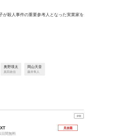
子が殺人事件の重要参考人となった実業家を
奥野瑛太
岡山天音
真田政信
藤井隼人
PR
EXT
見放題
1日間無料