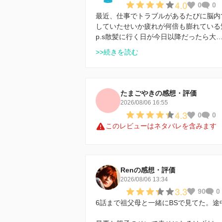
4.0
0
0
最近、仕事でトラブルがあるたびに脳内で
していたせいか疲れが何倍も膨れている
p.s散髪に行く日が今日以降だったら大
>>続きを読む
たまごやきの感想・評価
2026/08/06 16:55
4.3
0
0
このレビューはネタバレを含みます
Renの感想・評価
2026/08/06 13:34
3.3
90
0
6話まで祖父母と一緒にBSで見てた。途中か