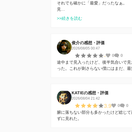
それでも確かに「最愛」だったなぁ。
見…
>>続きを読む
俊介の感想・評価
2026/08/05 00:47
-
0
0
途中まで見入ったけど、後半気合いで見
った。これが刺さらない僕にはまだ、最
KATIEの感想・評価
2026/08/04 21:42
3.9
0
0
腑に落ちない部分も多かったけど総じて
ずに見れた。