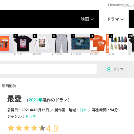
Filmarksの楽
映画
ドラマ
4
5
6
7
8
9
10
0
¥7,700
¥8,800
¥15,400
¥19,800
¥9,900
¥880
¥7,7
ドラマ
・動画配信
最愛
（
2021年
製作のドラマ）
公開日：2021年10月15日
製作国・地域：
日本
再生時間：54分
ジャンル：
ドラマ
4.3