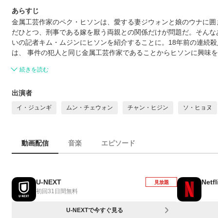
あらすじ
金属工芸作家のペク・ヒソンは、愛する妻ジウォンと娘のウナに囲
だひとつ、刑事である嫁を厭う両親との関係だけが問題だ。そんな
いの記者キム・ムジンにヒソンを紹介することに。18年前の連続
は、 事件の犯人と同じ金属工芸作家であることからヒソンに興味
続きを読む
出演者
イ・ジュンギ
ムン・チェウォン
チャン・ヒジン
ソ・ヒョヌ
動画配信
音楽
エピソード
U-NEXT
Netfl
見放題
初回31日間無料
U-NEXTで今すぐ見る