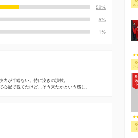
27
52%
5%
1%
74
技力が半端ない。特に泣きの演技。
て心配で観てたけど…そう来たかという感じ。
16