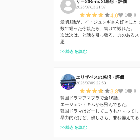
りーのRi-noの感想・評価
2026/07/13 21:37
4.0
1
0
最初1話が、イ・ジュンギさん好きにと
数年経った今観たら、続けて観れた。
次は次は、と話を引っ張る、力のあるス
思…
>>続きを読む
エリザベスの感想・評価
2026/07/09 22:53
3.8
1
0
韓国ドラマアマプラで全16話。
エージェントキムから飛んできた。
韓国ドラマはどーしてこうもハマってし
暴力的だけど、優しさも、兼ね備えてる
>>続きを読む