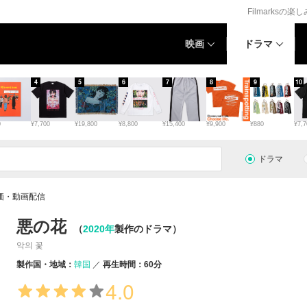
Filmarksの楽
映画
ドラマ
4
5
6
7
8
9
10
0
¥7,700
¥19,800
¥8,800
¥15,400
¥9,900
¥880
¥7,7
ドラマ
価・動画配信
悪の花
（
2020年
製作のドラマ）
악의 꽃
製作国・地域：
韓国
再生時間：60分
4.0