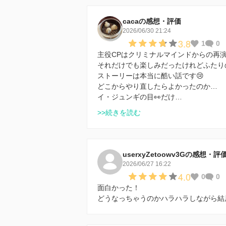
cacaの感想・評価
2026/06/30 21:24
3.8
1
0
主役CPはクリミナルマインドからの再
それだけでも楽しみだったけれどふたり
ストーリーは本当に酷い話です😢
どこからやり直したらよかったのか…
イ・ジュンギの目👀だけ…
>>続きを読む
userxyZetoowv3Gの感想・評
2026/06/27 16:22
4.0
0
0
面白かった！
どうなっちゃうのかハラハラしながら結