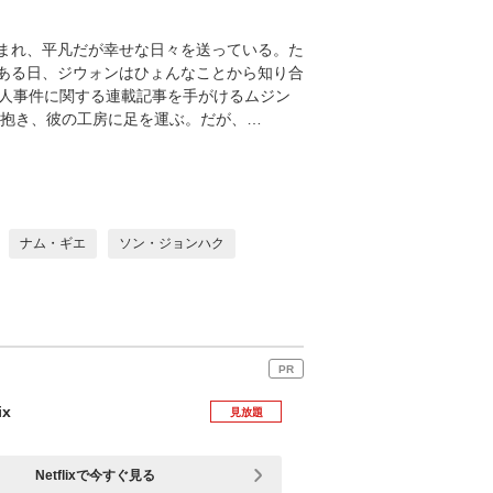
まれ、平凡だが幸せな日々を送っている。た
ある日、ジウォンはひょんなことから知り合
殺人事件に関する連載記事を手がけるムジン
を抱き、彼の工房に足を運ぶ。だが、…
ナム・ギエ
ソン・ジョンハク
PR
ix
見放題
Netflixで今すぐ見る