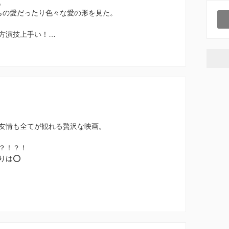
。
らの愛だったり色々な愛の形を見た。
方演技上手い！…
友情も全てが観れる贅沢な映画。
？！？！
りは⭕️