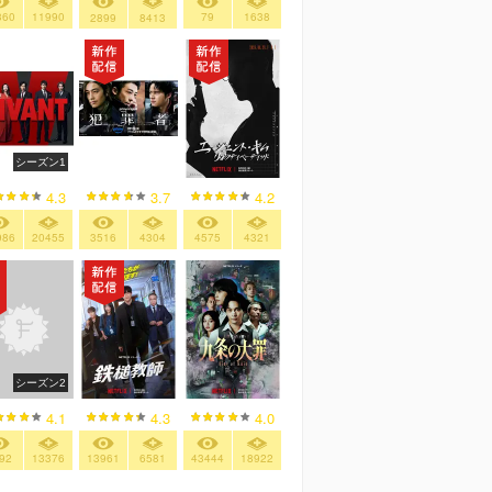
360
11990
79
1638
2899
8413
シーズン1
4.3
3.7
4.2
986
20455
3516
4304
4575
4321
シーズン2
4.3
4.0
4.1
13961
6581
43444
18922
92
13376