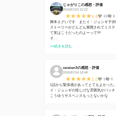
じゃがりこの感想・評価
2026/07/23 22:22
4.8
32
6
脚本エグいです またイ・ジュンギ子供
ストーリーがどんどん展開されてミステ
て実はこうだったのよーって‼️‼️
そ…
>>続きを読む
raratan3の感想・評価
2026/07/14 18:48
5.0
1
0
1話から緊張感があってとてもよかった
イ・ジュンギの怪しげな雰囲気がバッチ
こうゆうサスペンスもっとないかな