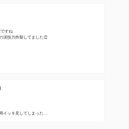
演ですね
の演技力炸裂してました👏
価
局イッキ見してしまった…