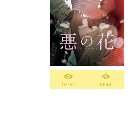
10781
6944