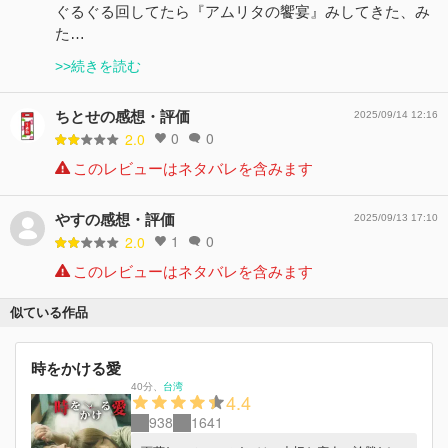
ぐるぐる回してたら『アムリタの饗宴』みしてきた、み
た…
>>続きを読む
ちとせの感想・評価
2025/09/14 12:16
0
0
2.0
このレビューはネタバレを含みます
やすの感想・評価
2025/09/13 17:10
1
0
2.0
このレビューはネタバレを含みます
似ている作品
時をかける愛
40分
、
台湾
4.4
938
1641