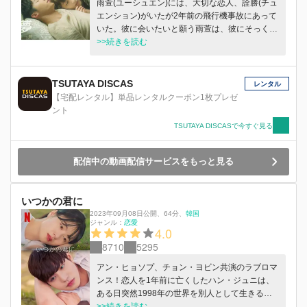
雨萱(ユーシュエン)には、大切な恋人、詮勝(チュ
エンション)がいたが2年前の飛行機事故にあって
いた。彼に会いたいと願う雨萱は、彼にそっくり
な人物の写真を見つける。そしてその人物の隣に
>>続きを読む
は、自分そっくりな女の子が写っていた。彼らの
事を調べようとする雨萱は不思議な夢をみる。
TSUTAYA DISCAS
レンタル
【宅配レンタル】単品レンタルクーポン1枚プレゼ
ント
TSUTAYA DISCASで今すぐ見る
配信中の動画配信サービスをもっと見る
いつかの君に
2023年09月08日公開
、
64分
、
韓国
ジャンル：
恋愛
4.0
8710
5295
アン・ヒョソプ、チョン・ヨビン共演のラブロマ
ンス！恋人を1年前に亡くしたハン・ジュニは、
ある日突然1998年の世界を別人として生きるこ
とに…。 Netflix シリーズ「いつかの君に」9月8
>>続きを読む