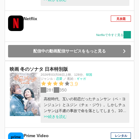
日独占配信
Netflix
見放題
Netflixで今すぐ見る
配信中の動画配信サービスをもっと見る
映画 冬のソナタ 日本特別版
2026年03月06日上映
、
128分
、
韓国
ジャンル：
恋愛
／
配給：
ギャガ
3.9
281
350
高校時代、互いの初恋だったチュンサン（ペ・ヨ
ンジュン）とユジン（チェ・ジウ）。しかしチュ
ンサンは不慮の事故で命を落としてしまう。10年
後、インテリア会社を経営するユジンの前にチュ
>>続きを読む
ンサンと瓜二つの男、ミニョン（ペ・ヨンジュン
2役）が突然現れる。動揺するユジン――。だ
が、亡き初恋を胸にしまい込んで生きてきた、彼
Prime Video
レンタル