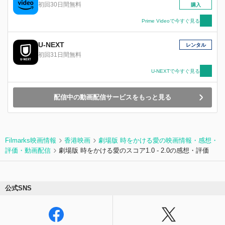
女の凍りついていた“心”はその瞬間から動き始め
初回30日間無料
購入
るのだった…。
Prime Videoで今すぐ見る
U-NEXT
レンタル
初回31日間無料
U-NEXTで今すぐ見る
配信中の動画配信サービスをもっと見る
Filmarks映画情報
香港映画
劇場版 時をかける愛の映画情報・感想・
評価・動画配信
劇場版 時をかける愛のスコア1.0 - 2.0の感想・評価
公式SNS