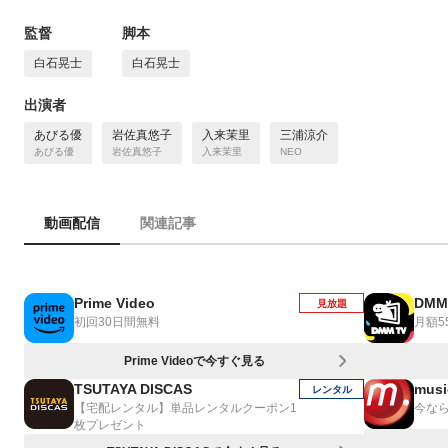
監督
脚本
白石晃士
白石晃士
出演者
あびる優
岩佐真悠子
入来茉里
三浦涼介
あびる優
岩佐真悠子
入来茉里
NEO
動画配信
関連記事
Prime Video
DMM
見放題
初回30日間無料
月額5
Prime Videoで今すぐ見る
TSUTAYA DISCAS
musi
レンタル
【宅配レンタル】単品レンタルクーポン1
今なら
枚プレゼント