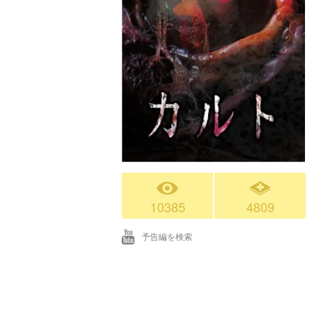
10385
4809
予告編を検索