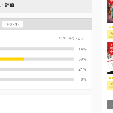
想・評価
ネタバレ
52
10,385件のレビュー
14%
59%
21%
6%
78