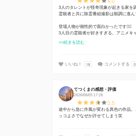
4.0
3人のタレントが怪奇現象が起きる家を
霊能者と共に除霊番組撮影は順調に進ん
登場人物が個性的で面白かったです🙆‍♀️
3人目の霊能者が好きすぎる。アニメキ
>>続きを読む
18
0
いいね！
コメントする
てつくまの感想・評価
2026/08/05 17:28
3.5
途中から急に作風が変わる異色の作品。
ッコよさでなぜか許せてしまう笑