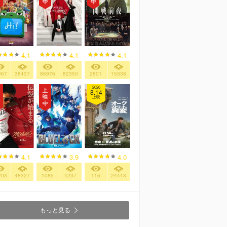
4.1
4.1
4.1
067
38437
86976
82350
2801
15338
2026
8.14
上映
4.1
3.9
4.0
203
48327
1085
4237
116
24443
もっと見る