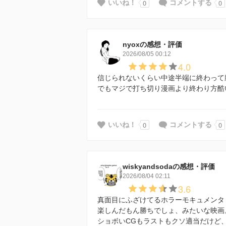
0
0
いいね！
コメントする
nyoxの感想・評価
2026/08/05 00:12
4.0
信じられないくらい中途半端に終わって
でもマジで打ち切り漫画より終わり方酷
0
0
いいね！
コメントする
wiskyandsodaの感想・評価
2026/08/04 02:11
3.6
真面目にふざけてるホラーモキュメンタ
楽しんだもん勝ちでしょ、みたいな映画
ショボいCGもラストもクソ適当だけど