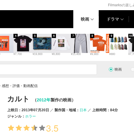
Filmarksの楽
映画
ドラマ
4
5
6
7
8
9
10
0
¥7,700
¥19,800
¥8,800
¥15,400
¥9,900
¥880
¥7,7
映画
・感想・評価・動画配信
カルト
（
2012年
製作の映画）
上映日：2013年07月20日
製作国・地域：
日本
上映時間：84分
ジャンル：
ホラー
3.5