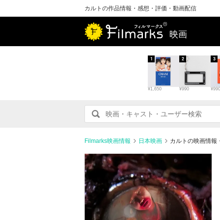
カルトの作品情報・感想・評価・動画配信
映画
1
2
3
¥1,650
¥990
¥99
Filmarks映画情報
日本映画
カルトの映画情報