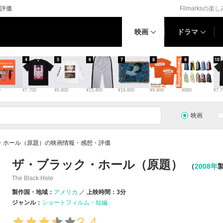
評価
Filmarksの楽
映画
ドラマ
4
5
6
7
8
9
10
0
¥7,700
¥8,800
¥15,400
¥19,800
¥9,900
¥880
¥7,7
映画
・ホール（原題）の映画情報・感想・評価
ザ・ブラック・ホール（原題）
（
2008年
The Black Hole
製作国・地域：
アメリカ
上映時間：3分
ジャンル：
ショートフィルム・短編
3.4