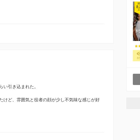
20
8.
上
8
らい引き込まれた。
たけど、雰囲気と役者の顔が少し不気味な感じが好