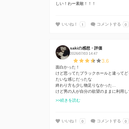
しい！わー素敵！！！
1
0
いいね！
コメントする
sakiの感想・評価
2026/07/03 14:47
3.6
面白かった！
けど思ってたブラックホールと違ってど
たいな感じだったな
終わり方も少し物足りなかった…
けど男の人が自分の欲望のままに利用し
>>続きを読む
0
0
いいね！
コメントする