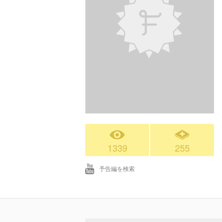
1339
255
予告編を検索