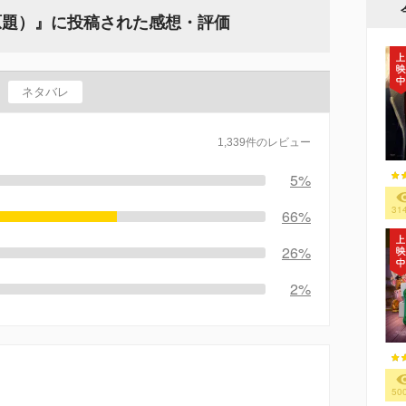
原題）』に投稿された感想・評価
ネタバレ
1,339件のレビュー
5%
31
66%
26%
2%
50