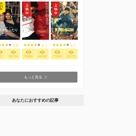
26
21
映
3.8
4.1
4.1
57
28104
76900
48206
17806
20272
もっと見る
あなたにおすすめの記事