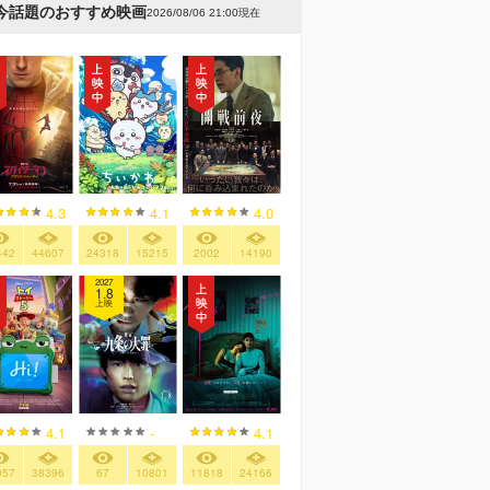
今話題のおすすめ映画
2026/08/06 21:00現在
4.3
4.1
4.0
442
44607
24318
15215
2002
14190
2027
1.8
上映
4.1
-
4.1
057
38396
67
10801
11818
24166