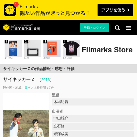
登録・ログイン
映画
1
2
3
4
¥1,650
¥990
¥990
¥7,700
サイキッカーＺの作品情報・感想・評価
サイキッカーＺ
（
2016
）
製作国・地域：
日本
上映時間：7分
監督
木場明義
出演者
中山雄介
立石脩
米澤成美