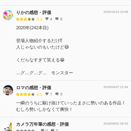
りかの感想・評価
2020/10/14 23:08
4
6
3.3
2020年(242本目)
登場人物紹介するだけ⁉️
人じゃないのもいたけど😅
くだらなすぎて笑える😁
…グ…グ…グ… モンスター
ロマの感想・評価
2019/04/07 21:54
1
0
4.0
一瞬のうちに駆け抜けていったまさに勢いのある作品！
むしろ勢いしかなくて爽快！
カメラ万年筆の感想・評価
2018/09/02 09:32
0
0
-