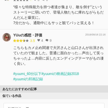
“様々な特殊能力を持つ者達が集まり、敵を倒す”という
ストーリーに弱いので、登場人物たちに痺れながらもだ
んだんと爆笑に。
7分だから、通勤中にもサッと観てパッと笑える！
YUuの感想・評価
2018/08/16 22:16
4
9
3.5
こちらもカメ止め関連で大沢さんと山口さんが出演され
ていたので観ました。普通に面白かった…声出して笑っ
ちゃったよ…内容に反したエンディングテーマがもの凄
く良い。
#yuumi_60分以下
#yuumiの映画記録2018
#yuumiの邦画記録
あなたにおすすめの記事
似ている作品