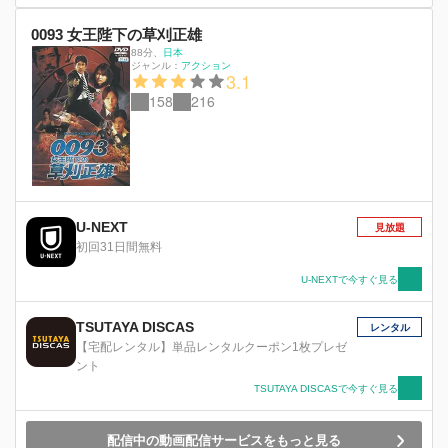
0093 女王陛下の草刈正雄
88分
、
日本
ジャンル：
アクション
3.1
158
216
U-NEXT
見放題
初回31日間無料
U-NEXTで今すぐ見る
TSUTAYA DISCAS
レンタル
【宅配レンタル】単品レンタルクーポン1枚プレゼ
ント
TSUTAYA DISCASで今すぐ見る
配信中の動画配信サービスをもっと見る