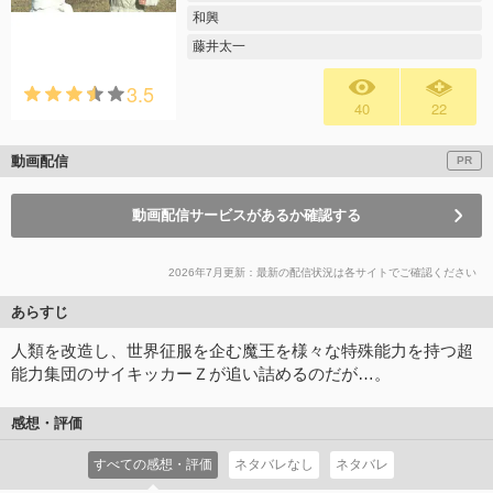
和興
藤井太一
3.5
40
22
動画配信
PR
動画配信サービスがあるか確認する
2026年7月更新：最新の配信状況は各サイトでご確認ください
あらすじ
人類を改造し、世界征服を企む魔王を様々な特殊能力を持つ超
能力集団のサイキッカーＺが追い詰めるのだが…。
感想・評価
すべての感想・評価
ネタバレなし
ネタバレ