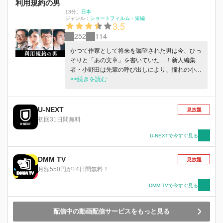
利用規約の男
13分
、
日本
ジャンル：
ショートフィルム・短編
3.5
252
114
かつて作家として将来を嘱望された男は今、ひっ
そりと「あの文章」を書いていた…！新人編集
者・小野田は先輩の呼び出しにより、憧れの小説
家・星の自宅を訪ねることになった。だが、そこ
>>続きを読む
で書かれていたものは小説ではなく……。時代の
波に翻弄され、己のピークもとうに過ぎ、それで
も書くことを諦めない男の行く末を描いた短編コ
U-NEXT
見放題
メディ。
初回31日間無料
U-NEXTで今すぐ見る
DMM TV
見放題
月額550円が14日間無料！
DMM TVで今すぐ見る
配信中の動画配信サービスをもっと見る