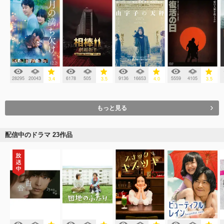
28295
20043
6178
505
9136
16653
5559
4105
3.4
3.5
4.0
3.5
もっと見る
配信中のドラマ 23作品