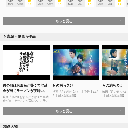
1672
5688
2610
5082
1449
965
2060
994
4.0
4.2
3.7
3.8
もっと見る
予告編・動画 6作品
僕の町はお風呂が熱くて埋蔵
月の満ち欠け
月の満ち欠け
金が出てラーメンが美味い。
映画『月の満ち欠け』本予告【12月
映画『月の満ち欠け
2日 (金) 全国公開】
日 (金) 全国公開】
映画『僕の町はお風呂が熱くて埋蔵
金が出てラーメンが美味い。』予告
編
もっと見る
関連人物