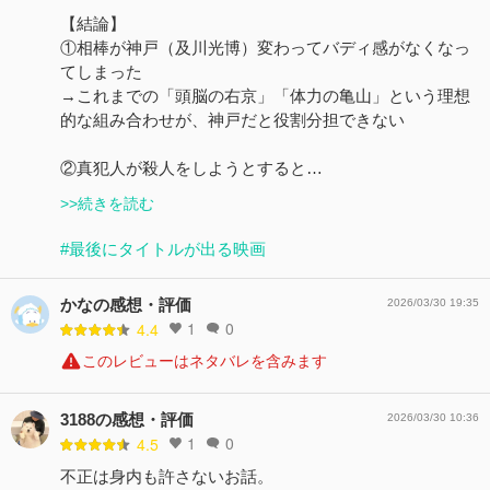
【結論】
①相棒が神戸（及川光博）変わってバディ感がなくなっ
てしまった
→これまでの「頭脳の右京」「体力の亀山」という理想
的な組み合わせが、神戸だと役割分担できない
②真犯人が殺人をしようとすると…
>>続きを読む
#最後にタイトルが出る映画
かなの感想・評価
2026/03/30 19:35
1
0
4.4
このレビューはネタバレを含みます
3188の感想・評価
2026/03/30 10:36
1
0
4.5
不正は身内も許さないお話。