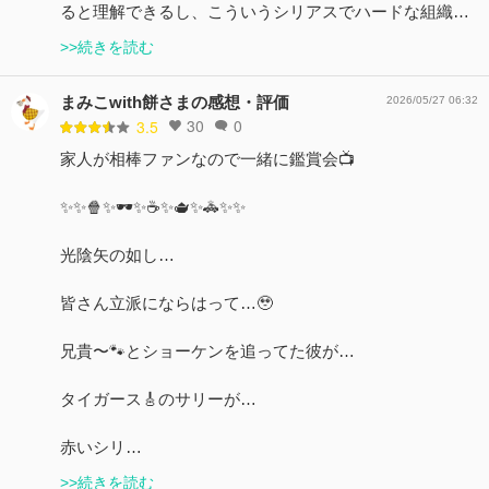
ると理解できるし、こういうシリアスでハードな組織…
>>続きを読む
まみこwith餅さまの感想・評価
2026/05/27 06:32
30
0
3.5
家人が相棒ファンなので一緒に鑑賞会📺
✨✨🍿✨🕶️✨☕️✨🫖✨🚓✨✨
光陰矢の如し…
皆さん立派にならはって…🥹
兄貴〜🐾とショーケンを追ってた彼が…
タイガース🎸のサリーが…
赤いシリ…
>>続きを読む