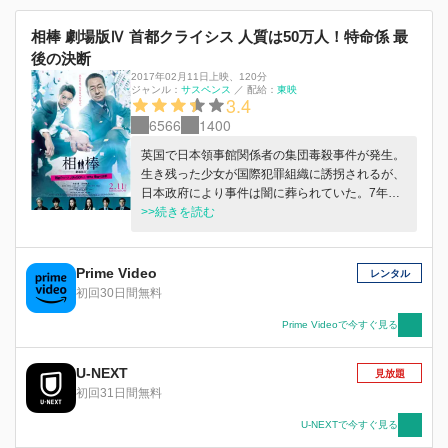
相棒 劇場版Ⅳ 首都クライシス 人質は50万人！特命係 最
後の決断
2017年02月11日上映
、
120分
ジャンル：
サスペンス
／
配給：
東映
3.4
6566
1400
英国で日本領事館関係者の集団毒殺事件が発生。
生き残った少女が国際犯罪組織に誘拐されるが、
日本政府により事件は闇に葬られていた。7年
後、政府に再びあの少女の身代金が要求される
>>続きを読む
が、政府は拒否。すると、組織は市民を狙う無差
別大量テロを匂わせ…。
Prime Video
レンタル
初回30日間無料
Prime Videoで今すぐ見る
U-NEXT
見放題
初回31日間無料
U-NEXTで今すぐ見る