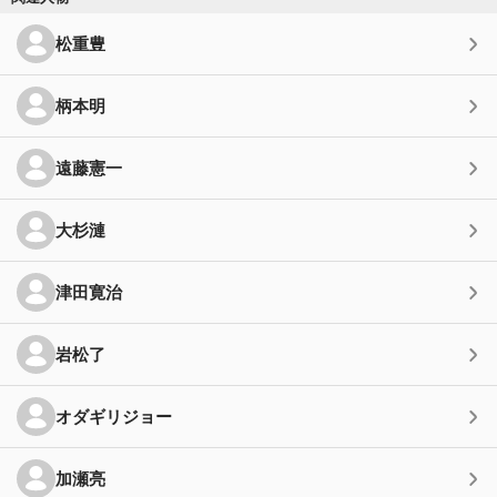
松重豊
柄本明
遠藤憲一
大杉漣
津田寛治
岩松了
オダギリジョー
加瀬亮