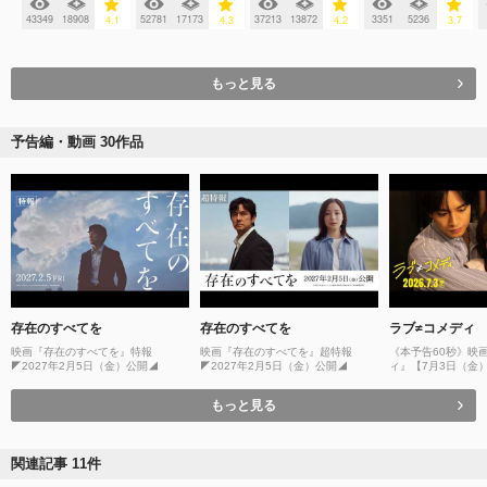
43349
18908
52781
17173
37213
13872
3351
5236
4.1
4.3
4.2
3.7
もっと見る
予告編・動画 30作品
存在のすべてを
存在のすべてを
ラブ≠コメディ
映画『存在のすべてを』特報
映画『存在のすべてを』超特報
《本予告60秒》映
◤2027年2月5日（金）公開◢
◤2027年2月5日（金）公開◢
ィ』【7月3日（金
もっと見る
関連記事 11件