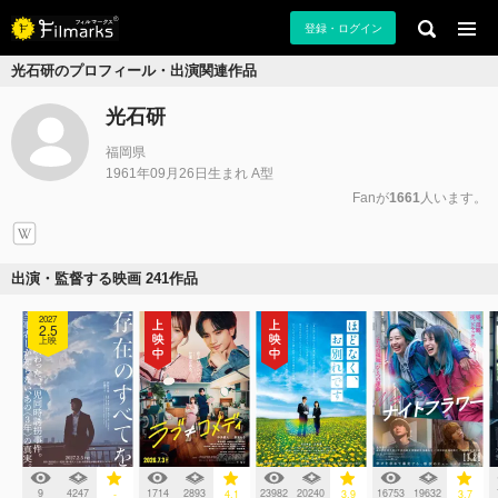
登録・ログイン
光石研のプロフィール・出演関連作品
光石研
福岡県
1961年09月26日生まれ A型
Fanが
1661
人います。
出演・監督する映画 241作品
2027
2.5
上映
9
4247
1714
2893
23982
20240
16753
19632
-
4.1
3.9
3.7