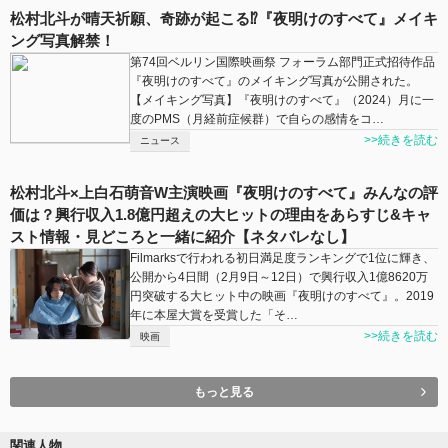
松村北斗が晴天祈願、奇跡が起こる⁉︎『夜明けのすべて』メイキ
ング写真解禁！
第74回ベルリン国際映画祭 フォーラム部門正式招待作品
『夜明けのすべて』のメイキング写真が公開された。
【メイキング写真】『夜明けのすべて』（2024）月に一
度のPMS（月経前症候群）で自らの感情をコ…
>>続きを読む
ニュース
松村北斗×上白石萌音W主演映画『夜明けのすべて』みんなの評
価は？興行収入1.8億円超えの大ヒットの理由をあらすじ&キャ
スト情報・見どころと一緒に紹介【ネタバレなし】
Filmarksで行われる初日満足度ランキングで1位に輝き、
公開から4日間（2月9日～12日）で興行収入1億8620万
円突破する大ヒット中の映画『夜明けのすべて』。2019
年に本屋大賞を受賞した「そ…
>>続きを読む
映画
もっと見る
関連人物