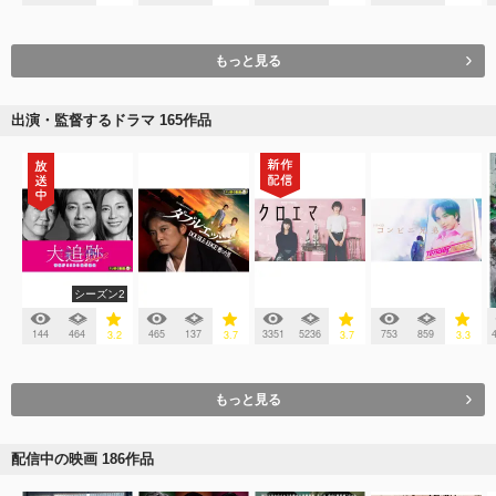
もっと見る
出演・監督するドラマ 165作品
シーズン2
144
464
465
137
3351
5236
753
859
3.2
3.7
3.7
3.3
もっと見る
配信中の映画 186作品