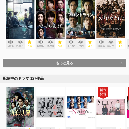
7026
22004
63897
35750
43142
37428
56635
35775
3.6
3.8
4.0
4.0
もっと見る
配信中のドラマ 127作品