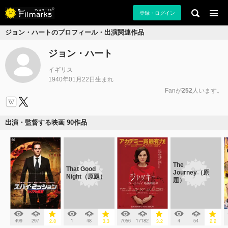
登録・ログイン
ジョン・ハートのプロフィール・出演関連作品
ジョン・ハート
イギリス
1940年01月22日生まれ
Fanが
252
人います。
出演・監督する映画 90作品
The
That Good
Journey（原
Night（原題）
題）
499
297
1
48
7056
17182
4
54
2.8
3.3
3.2
2.2