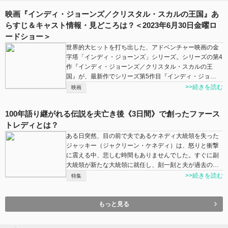
映画『インディ・ジョーンズ／クリスタル・スカルの王国』あ
らすじ＆キャスト情報・見どころは？＜2023年6月30日金曜ロ
ードショー＞
世界的大ヒットを打ち出した、アドベンチャー映画の金
字塔「インディ・ジョーンズ」シリーズ。シリーズの第4
作『インディ・ジョーンズ／クリスタル・スカルの王
国』が、最新作でシリーズ第5作目『インディ・ジョ…
>>続きを読む
映画
100年語り継がれる伝説を夫亡き後《3日間》で創ったファース
トレディとは？
ある日突然、目の前で夫であるケネディ大統領を失った
ジャッキー（ジャクリーン・ケネディ）は、怒りと衝撃
に震える中、悲しむ時間もありませんでした。すぐに副
大統領が新たな大統領に就任し、刻一刻と夫が過去の…
>>続きを読む
特集
もっと見る