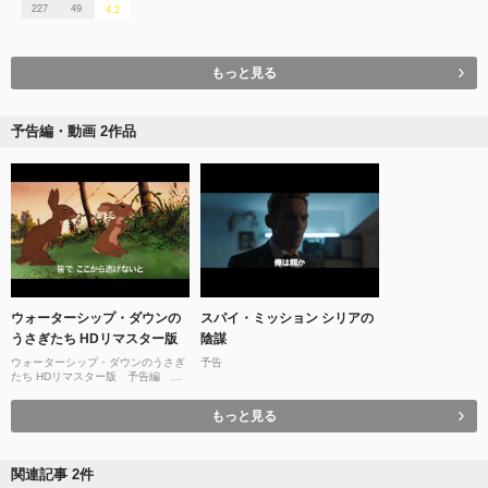
227
49
4.2
もっと見る
予告編・動画 2作品
ウォーターシップ・ダウンの
スパイ・ミッション シリアの
うさぎたち HDリマスター版
陰謀
ウォーターシップ・ダウンのうさぎ
予告
たち HDリマスター版 予告編 １
１月３０日（土）より全国順次公開
もっと見る
関連記事 2件