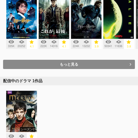
335K
20252
222K
14316
224K
13232
50341
11636
4.1
4.1
3.9
3.8
もっと見る
配信中のドラマ 1作品
シーズン2