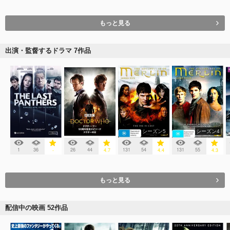
もっと見る
出演・監督するドラマ 7作品
シーズン5
シーズン4
1
36
26
44
131
54
131
55
-
4.7
4.4
4.3
もっと見る
配信中の映画 52作品