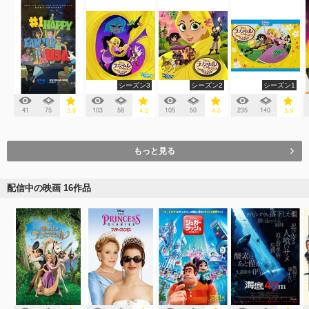
シーズン3
シーズン2
シーズン1
41
75
103
58
105
50
235
140
3.9
4.2
4.0
3.9
もっと見る
配信中の映画 16作品