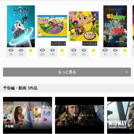
シーズン1
シーズン2
33
104
235
140
105
50
41
75
3.6
3.9
4.0
3.9
もっと見る
予告編・動画 3作品