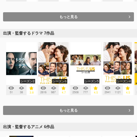
もっと見る
出演・監督するドラマ 7作品
シーズン2
シーズン6
シーズン5
シーズン4
51
38
2616
987
2508
777
2941
1121
3.8
4.7
4.5
4.5
もっと見る
出演・監督するアニメ 6作品