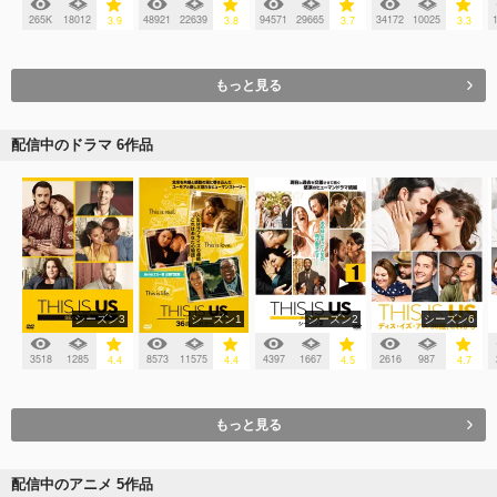
265K
18012
48921
22639
94571
29665
34172
10025
3.9
3.8
3.7
3.3
もっと見る
配信中のドラマ 6作品
シーズン3
シーズン1
シーズン2
シーズン6
3518
1285
8573
11575
4397
1667
2616
987
4.4
4.4
4.5
4.7
もっと見る
配信中のアニメ 5作品