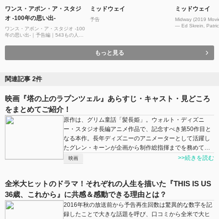
ワンス・アポン・ア・スタジ
ミッドウェイ
ミッドウェイ
オ -100年の思い出-
予告
Midway (2019 Movie
— Ed Skrein, Patric
ワンス・アポン・ア・スタジオ -100
Jonas
年の思い出-｜予告編｜543もの人気
ディズニーキャラが勢ぞろい！100
周年をお祝いするオリジナル短編映
もっと見る
画｜Disney+ (ディズニープラス）
関連記事 2件
映画『塔の上のラプンツェル』あらすじ・キャスト・見どころ
をまとめてご紹介！
原作は、グリム童話「髪長姫」。ウォルト・ディズニ
ー・スタジオ長編アニメ作品で、記念すべき第50作目と
なる本作。長年ディズニーのアニメーターとして活躍し
たグレン・キーンが企画から制作総指揮までを務めて…
>>続きを読む
映画
全米大ヒットのドラマ！それぞれの人生を描いた『THIS IS US
36歳、これから』に共感＆感動できる理由とは？
2016年秋の放送前から予告再生回数は驚異的な数字を記
録したことで大きな話題を呼び、口コミから全米で大ヒ