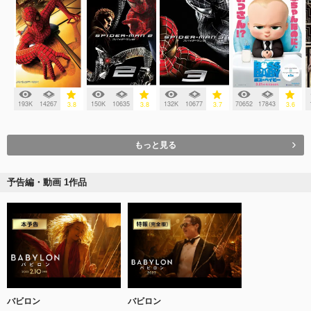
193K
14267
150K
10635
132K
10677
70652
17843
3.8
3.8
3.7
3.6
もっと見る
予告編・動画 1作品
バビロン
バビロン