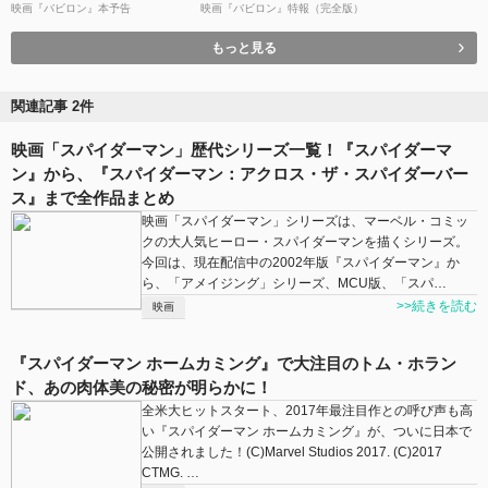
映画『バビロン』本予告
映画『バビロン』特報（完全版）
もっと見る
関連記事 2件
映画「スパイダーマン」歴代シリーズ一覧！『スパイダーマ
ン』から、『スパイダーマン：アクロス・ザ・スパイダーバー
ス』まで全作品まとめ
映画「スパイダーマン」シリーズは、マーベル・コミッ
クの大人気ヒーロー・スパイダーマンを描くシリーズ。
今回は、現在配信中の2002年版『スパイダーマン』か
ら、「アメイジング」シリーズ、MCU版、「スパ…
>>続きを読む
映画
『スパイダーマン ホームカミング』で大注目のトム・ホラン
ド、あの肉体美の秘密が明らかに！
全米大ヒットスタート、2017年最注目作との呼び声も高
い『スパイダーマン ホームカミング』が、ついに日本で
公開されました！(C)Marvel Studios 2017. (C)2017
CTMG. …