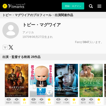
登録・ログイン
トビー・マグワイアのプロフィール・出演関連作品
トビー・マグワイア
アメリカ
1975年06月27日生まれ
Fanが
3847
人います。
出演・監督する映画 28作品
39810
53223
70652
17843
9807
11040
9215
8073
3.9
3.6
3.4
3.7