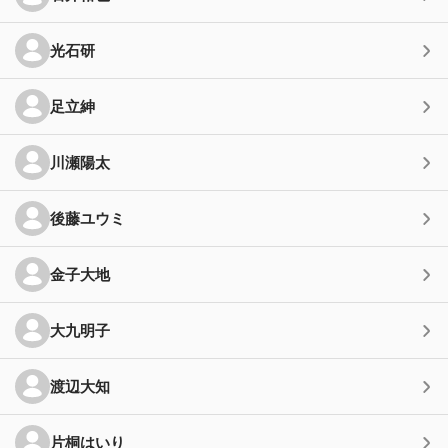
光石研
足立紳
川瀬陽太
後藤ユウミ
金子大地
大九明子
渡辺大知
片桐はいり