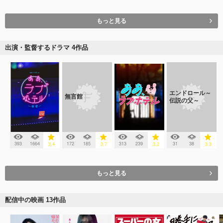
もっと見る
出演・監督するドラマ 4作品
エンドロール～
無言館
伝説の父～
393
1664
172
185
313
239
31
38
3.4
3.7
3.2
3.3
もっと見る
配信中の映画 13作品