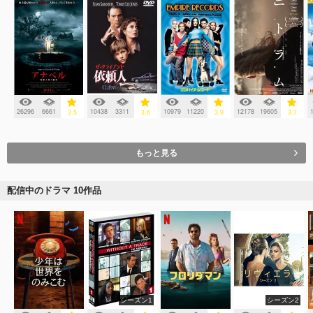
26296
6661
10438
3311
10979
11220
12178
19605
3.5
3.6
3.9
3.7
もっと見る
配信中のドラマ 10作品
シーズン1
シーズン2