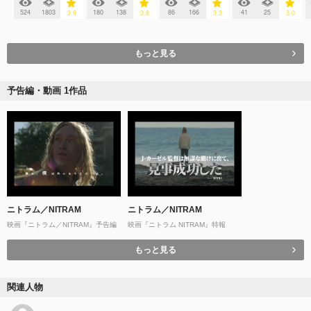
524
1803
180
138
86
166
41
25
3.9
3.8
3.3
3.0
もっと見る
予告編・動画 1作品
ニトラム／NITRAM
ニトラム／NITRAM
映画『ニトラム／NITRAM』予告編
映画『ニトラム NITRAM』特報
もっと見る
関連人物