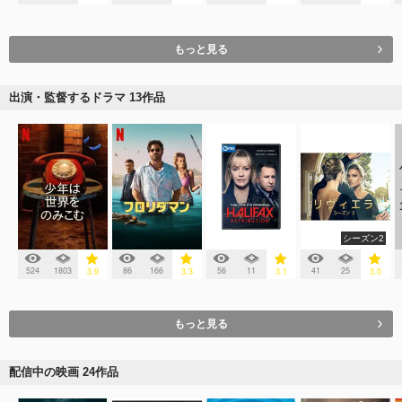
もっと見る
出演・監督するドラマ 13作品
シーズン2
524
1803
86
166
56
11
41
25
3.9
3.3
3.1
3.0
もっと見る
配信中の映画 24作品