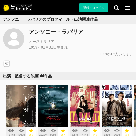
登録・ログイン
アンソニー・ラパリアのプロフィール・出演関連作品
アンソニー・ラパリア
オーストラリア
1959年01月31日生まれ
Fanが
19
人います。
出演・監督する映画 44作品
12178
19605
26296
6661
5215
4145
2824
5064
3.7
3.5
2.7
3.6