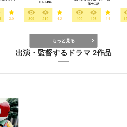
THE LINE
第十二話
4
3.0
309
219
4.2
409
198
4.4
1
もっと見る
出演・監督するドラマ 2作品