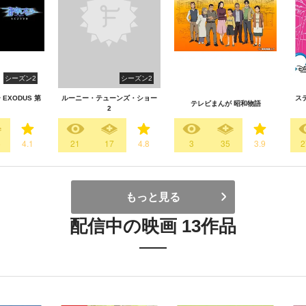
シーズン2
シーズン2
EXODUS 第
ルーニー・テューンズ・ショー
ス
テレビまんが 昭和物語
2
5
4.1
21
17
4.8
3
35
3.9
2
もっと見る
配信中の映画 13作品