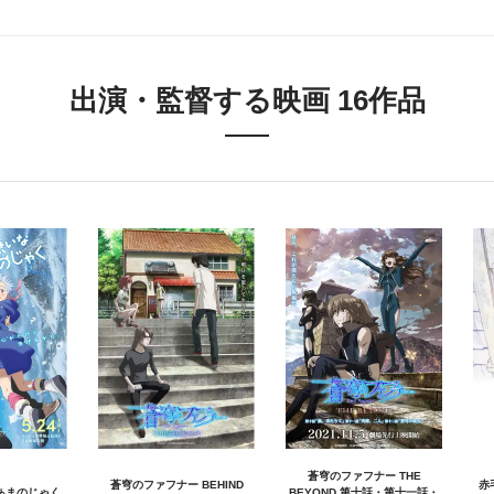
出演・監督する映画 16作品
蒼穹のファフナー THE
蒼穹のファフナー BEHIND
赤
あまのじゃく
BEYOND 第十話・第十一話・