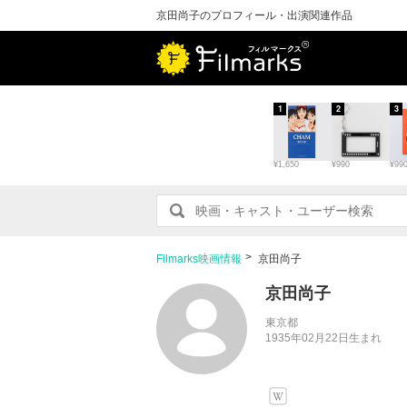
京田尚子のプロフィール・出演関連作品
1
2
3
¥1,650
¥990
¥99
Filmarks映画情報
京田尚子
京田尚子
東京都
1935年02月22日生まれ