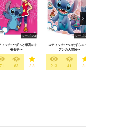
シーズン3
シーズン2
シーズン
ティッチ! 〜ずっと最高のト
スティッチ! 〜いたずらエイリ
スティッチ!
モダチ〜
アンの大冒険〜
71
63
3.8
213
41
3.9
515
126
3.