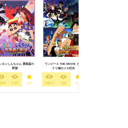
レヨンしんちゃん 雲黒斎の
ワンピース THE MOVIE カラ
ルパン三世 トワイライト
野望
クリ城のメカ巨兵
ェミニの秘密
205
1787
3.6
10817
732
3.1
2366
391
3.