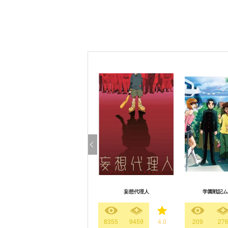
妄想代理人
学園戦記ム
8355
9459
4.0
209
27