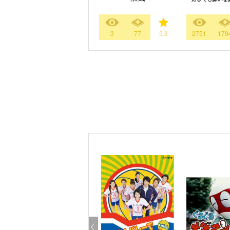
3
77
3.8
2751
179