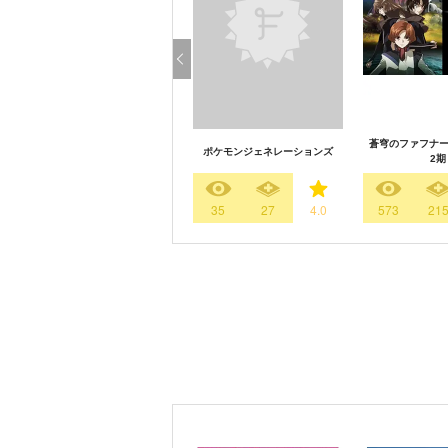
蒼穹のファフナー 
ポケモンジェネレーションズ
2期
35
27
4.0
573
21