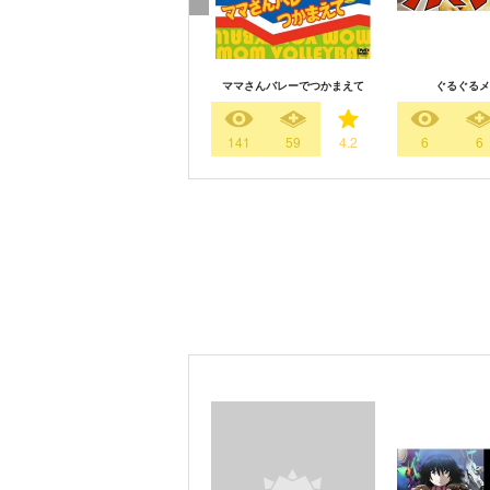
ママさんバレーでつかまえて
ぐるぐるメ
141
59
4.2
6
6