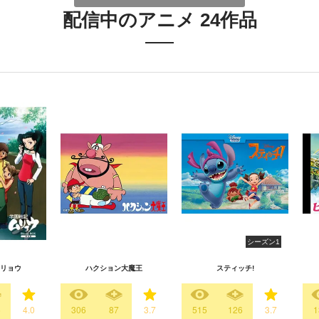
配信中のアニメ 24作品
シーズン1
リョウ
ハクション大魔王
スティッチ!
6
4.0
306
87
3.7
515
126
3.7
1