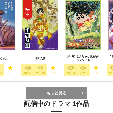
クレヨンしんちゃん 嵐を呼ぶ
ク
ウシカ
千年女優
ジャングル
40
4.0
36720
26809
3.9
35134
2721
3.8
22
もっと見る
配信中のドラマ 1作品