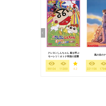
クレヨンしんちゃん 嵐を呼ぶ
風の谷のナ
モーレツ！オトナ帝国の逆襲
99104
11300
4.2
221156
179