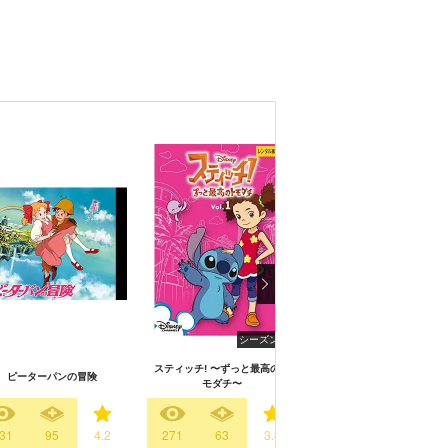
シーズン3
シーズン
スティッチ! 〜ずっと最高のト
スティッチ! 〜いたずらエ
ピーターパンの冒険
モダチ〜
アンの大冒険〜
31
95
4.2
271
63
3.8
213
41
3.