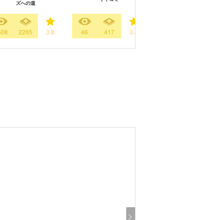
ズへの道
クリ城のメカ巨兵
508
2265
3.8
46
417
3.4
10817
732
3.