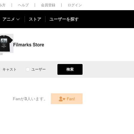
しみ方
ヘルプ
会員登録
ログイン
アニメ
ストア
ユーザーを探す
00
キャスト
ユーザー
検索
Fanが
3
人います。