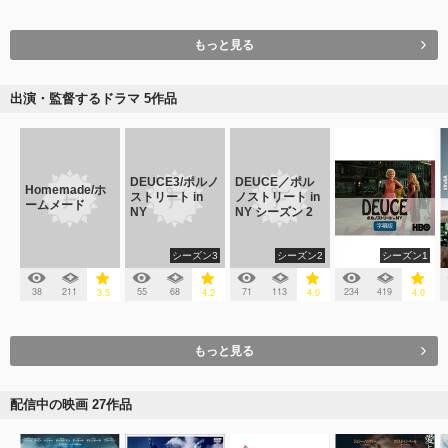
もっと見る
出演・監督するドラマ 5作品
DEUCE3/ポルノ
DEUCE／ポル
Homemade/ホ
ストリート in
ノストリート in
ームメード
NY
NY シーズン 2
シーズン3
シーズン2
シーズン1
38
211
55
68
71
113
234
419
3.5
4.2
4.0
4.0
もっと見る
配信中の映画 27作品