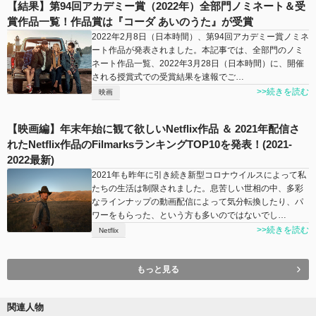
【結果】第94回アカデミー賞（2022年）全部門ノミネート＆受
賞作品一覧！作品賞は『コーダ あいのうた』が受賞
2022年2月8日（日本時間）、第94回アカデミー賞ノミネ
ート作品が発表されました。本記事では、全部門のノミ
ネート作品一覧、2022年3月28日（日本時間）に、開催
される授賞式での受賞結果を速報でご…
>>続きを読む
映画
【映画編】年末年始に観て欲しいNetflix作品 ＆ 2021年配信さ
れたNetflix作品のFilmarksランキングTOP10を発表！(2021-
2022最新)
2021年も昨年に引き続き新型コロナウイルスによって私
たちの生活は制限されました。息苦しい世相の中、多彩
なラインナップの動画配信によって気分転換したり、パ
ワーをもらった、という方も多いのではないでし…
>>続きを読む
Netflix
もっと見る
関連人物