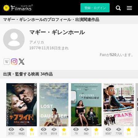
登録・ログイン
マギー・ギレンホールのプロフィール・出演関連作品
マギー・ギレンホール
アメリカ
1977年11月16日生まれ
Fanが
520
人います。
出演・監督する映画 34作品
3767
9682
6179
9519
79
560
9587
7709
3.5
3.6
3.7
3.4