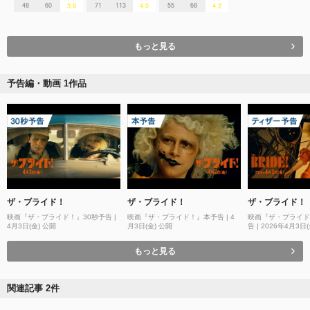
48
60
71
113
55
68
3.8
4.0
4.2
もっと見る
予告編・動画 1作品
ザ・ブライド！
ザ・ブライド！
ザ・ブライド！
映画『ザ・ブライド！』30秒予告 |
映画『ザ・ブライド！』本予告 | 4
映画『ザ・ブライド
4月3日(金) 公開
月3日(金) 公開
告 | 2026年4月3
定！
もっと見る
関連記事 2件