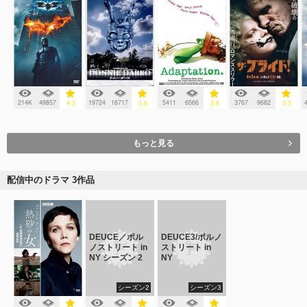
214K
49857
19724
16717
5411
6566
3767
9682
4.2
3.6
3.6
3.5
もっと見る
配信中のドラマ 3作品
DEUCE／ポル
DEUCE3/ポルノ
ノストリート in
ストリート in
NY シーズン 2
NY
シーズン2
シーズン3