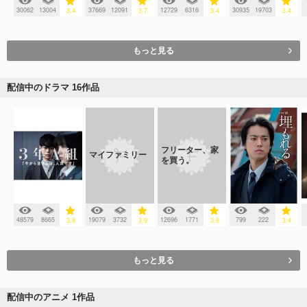
30062
13004
37669
12091
12729
6316
30935
19703
3.4
3.7
3.4
3.4
もっと見る
配信中のドラマ 16作品
フリーター、家
マイファミリー
を買う。
48579
8665
19079
3732
12696
1771
799
222
3.8
3.9
3.8
3.4
もっと見る
配信中のアニメ 1作品