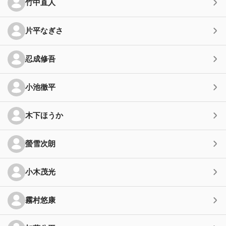
竹中直人
片平なぎさ
忍成修吾
小池徹平
木下ほうか
螢雪次朗
小木茂光
霧村悠康