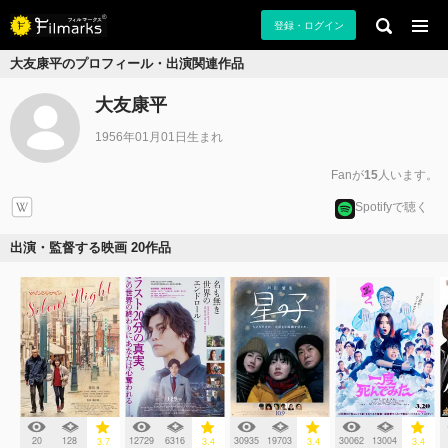
登録・ログイン
大友康平のプロフィール・出演関連作品
大友康平
1956年01月01日生まれ
Fanが
15
人います。
Spotifyで聴く
出演・監督する映画 20作品
20
128
12729
6316
30935
19703
30062
13004
3.7
3.4
3.4
3.4