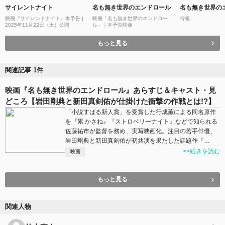
サイレントナイト
名も無き世界のエンドロール
名も無き世界の
映画『サイレントナイト』本予告 |
映画「名も無き世界のエンドロー
特報
2025年11月22日（土）公開
ル」｜本予告映像
もっと見る
関連記事 1件
映画『名も無き世界のエンドロール』あらすじ＆キャスト・見
どころ【岩田剛典と新田真剣佑が仕掛けた衝撃の作戦とは!?】
「小説すばる新人賞」を受賞した行成薫による同名原作
を『累 かさね』『ストロベリーナイト』などで知られる
佐藤祐市が監督を務め、実写映画化。注目の若手俳優、
岩田剛典と新田真剣佑が初共演を果たした話題作『…
>>続きを読む
映画
もっと見る
関連人物