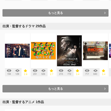
もっと見る
出演・監督するドラマ 29作品
194
129
231
526
215
772
717
640
2.8
2.7
3.4
3.4
もっと見る
出演・監督するアニメ 1作品