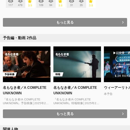
117
479
109
94
31
35
3.9
3.6
3.8
もっと見る
予告編・動画 2作品
名もなき者／A COMPLETE
名もなき者／A COMPLETE
ウィーアーリト
UNKNOWN
UNKNOWN
本予告
『名もなき者/A COMPLETE
『名もなき者/A COMPLETE
UNKNOWN』予告映像│2025年2月
UNKNOWN』特報映像│2025年2月
28日(金)公開
公開
もっと見る
関連人物