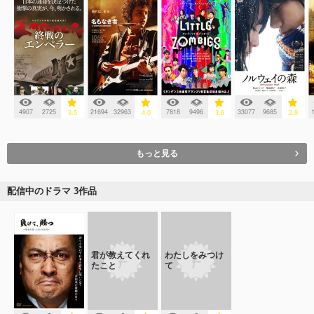
4907
2725
21694
32963
7818
9496
33077
9685
3.5
4.0
3.6
2.9
もっと見る
配信中のドラマ 3作品
君が教えてくれ
わたしをみつけ
たこと
て