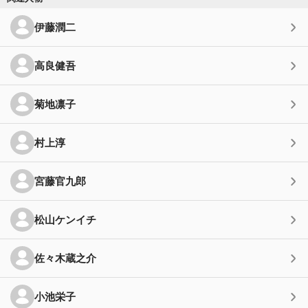
伊藤潤二
高良健吾
菊地凛子
村上淳
宮藤官九郎
松山ケンイチ
佐々木蔵之介
小池栄子