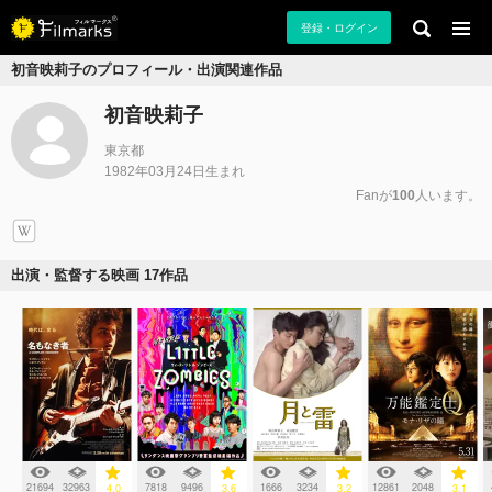
登録・ログイン
初音映莉子のプロフィール・出演関連作品
初音映莉子
東京都
1982年03月24日生まれ
Fanが
100
人います。
出演・監督する映画 17作品
21694
32963
7818
9496
1666
3234
12861
2048
4.0
3.6
3.2
3.1