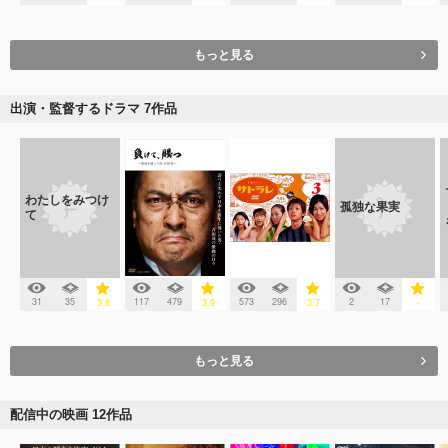
もっと見る
出演・監督するドラマ 7作品
わたしをみつけ
孤独な果実
て
31
35
117
479
573
296
2
17
3.8
3.9
3.7
-
もっと見る
配信中の映画 12作品