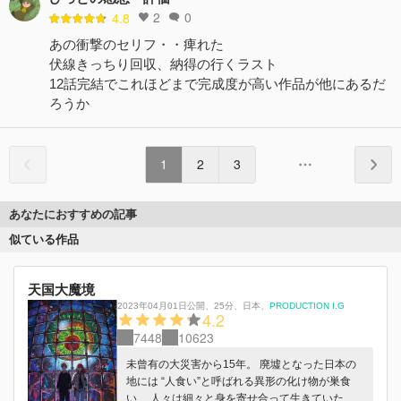
2
0
4.8
あの衝撃のセリフ・・痺れた
伏線きっちり回収、納得の行くラスト
12話完結でこれほどまで完成度が高い作品が他にあるだ
ろうか
1
2
3
あなたにおすすめの記事
似ている作品
天国大魔境
2023年04月01日公開
、
25分
、
日本
、
PRODUCTION I.G
4.2
7448
10623
未曾有の大災害から15年。 廃墟となった日本の
地には “人食い”と呼ばれる異形の化け物が巣食
い、 人々は細々と身を寄せ合って生きていた。