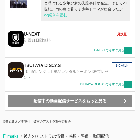
と呼ばれる少年少女の失踪事件が発生。そして21
世紀、南の島で暮らす少年トーマが出会った少女
ヘルガの前にべフォールの子どもたちが現れた。
>>続きを読む
彼らが邂逅する時、2億光年離れた星で起きた悲
劇が明かされる。
U-NEXT
見放題
初回31日間無料
U-NEXTで今すぐ見る
TSUTAYA DISCAS
レンタル
【宅配レンタル】単品レンタルクーポン1枚プレゼ
ント
TSUTAYA DISCASで今すぐ見る
配信中の動画配信サービスをもっと見る
©篠原健太／集英社・彼方のアストラ製作委員会
Filmarks
彼方のアストラの情報・感想・評価・動画配信