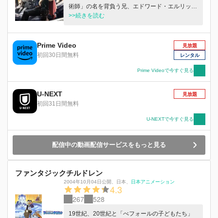
術師」の名を背負う兄、エドワード・エルリック
と巨大な鎧に魂を定着された弟、アルフォンス・
>>続きを読む
エルリックは失ったものを取り戻すため、「賢者
の石」を探す旅に出る。そして兄弟は、大きな陰
謀の渦中へと突き進んでいく…。
Prime Video
見放題
初回30日間無料
レンタル
Prime Videoで今すぐ見る
U-NEXT
見放題
初回31日間無料
U-NEXTで今すぐ見る
配信中の動画配信サービスをもっと見る
ファンタジックチルドレン
2004年10月04日公開
、
日本
、
日本アニメーション
4.3
267
528
19世紀、20世紀と「べフォールの子どもたち」