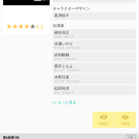
キャラクターデザイン
黒澤桂子
4.2
出演者
細谷佳正
カナタ・ホシジマ
水瀬いのり
アリエス・スプリング
武内駿輔
ザック・ウォーカー
黒沢ともよ
キトリー・ラファエリ
木野日菜
フニシア・ラファエリ
松田利冴
ルカ・エスポジト
もっと見る
6923
4294
動画配信
PR