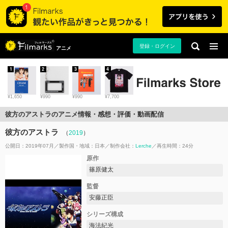
登録・ログイン
アニメ
1
2
3
4
¥1,650
¥990
¥990
¥7,700
彼方のアストラのアニメ情報・感想・評価・動画配信
彼方のアストラ
（
2019
）
公開日：2019年07月
製作国・地域：
日本
制作会社：
Lerche
再生時間：24分
原作
篠原健太
監督
安藤正臣
シリーズ構成
海法紀光