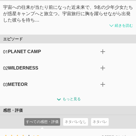
宇宙への往来が当たり前になった近未来で、9名の少年少女たち
が惑星キャンプへと旅立つ。宇宙旅行に胸を躍らせながら出発
した彼らを待ち…
続きを読む
エピソード
01
PLANET CAMP
【前半】宇宙旅行が当たり前になった時代。ケアード高校
02
WILDERNESS
の生徒アリエス・スプリングは、初めての惑星キャンプに
胸をときめかせていた。同じ班になったのは、宇宙港で顔
20日分の食料と水を手に入れるため、惑星ヴィラヴァース
を合わせたカナタ・ホシジマら計9名。一行は無事に惑星
03
METEOR
に降り立ったカナタたち。特異な生態系に翻弄されながら
マクパに辿り着つくが……予期せぬ事態が発生する！／
も生存のために協力し、メンバーは少しずつ環境に順応し
通信機を壊した犯人がこの中にいる--。カナタはメンバー
【後半】宇宙旅行が当たり前になった時代。ケアード高校
ていく。しかし、十分な食料と水が確保できるとわかった
もっと見る
一人一人に疑いの眼差しを向けるが、証拠となるものは見
の生徒アリエス・スプリングは、初めての惑星キャンプに
矢先、再び謎の球体が現れる！
当たらない。猜疑心に苛まれながら、ついにメンバーに事
胸をときめかせていた。同じ班になったのは、宇宙港で顔
感想・評価
コメント7件
拍手15回
実を打ち明けるカナタ。誰もが混乱に陥り、疑心暗鬼にな
を合わせたカナタ・ホシジマら計9名。一行は無事に惑星
すべての感想・評価
ネタバレなし
ネタバレ
る中、アストラ号の壁が突然爆発する！
マクパに辿り着つくが……予期せぬ事態が発生する！
コメント5件
拍手12回
コメント14件
拍手28回