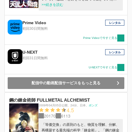
東京・中野で便利屋を営むキルコは、 とある女
>>続きを読む
性から謎の依頼を受ける。 『この子を“天国”に連
れて行って―』 そう言い残し息を引き取った彼
女に 託された少年、マル。彼は「“天国”には俺と
Prime Video
レンタル
同じ顔をしたやつがいるらしい」と言うが それ
初回30日間無料
以上のことは何も知らず、 2人は『天国探し』の
旅に出ることに。 一方、壁に囲まれた美しい世
Prime Videoで今すぐ見る
界で暮らす子供たち。 学園長、優しい先生
達･･･。 そこには日々豊かで穏やかな 時間が流れ
U-NEXT
レンタル
ていた。そんなある日、 トキオは “外の外に行き
初回31日間無料
たいですか？” という謎のメッセージを受け取
る。 「ここより外の世界があるの？」 初めて芽
U-NEXTで今すぐ見る
生えた疑問に戸惑うトキオは その出来事をきっ
かけとして、 当たり前の日常に違和感を抱き始
配信中の動画配信サービスをもっと見る
める――。
鋼の錬金術師 FULLMETAL ALCHEMIST
2009年04月05日公開
、
24分
、
日本
、
ボンズ
4.5
20170
6113
「等価交換」の原則のもと、物質を理解、分解、
再構築する最先端の科学「錬金術」。「鋼の錬金