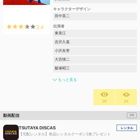
キャラクターデザイン
田中英二
3.4
出演者
東美江
吉沢久嘉
小沢友誉
大宮悌二
飯塚昭三
もっと見る
26
24
動画配信
PR
TSUTAYA DISCAS
レンタル
【宅配レンタル】単品レンタルクーポン1枚プレゼント