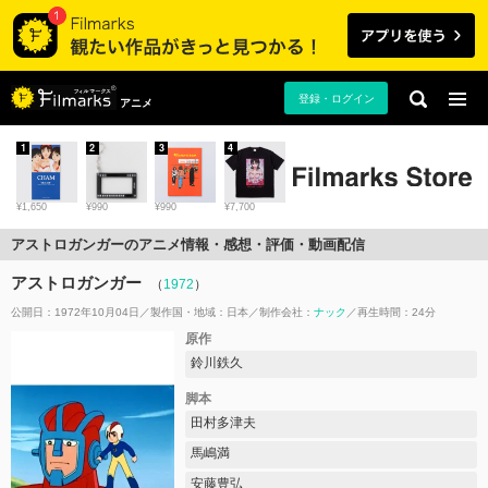
登録・ログイン
アニメ
1
2
3
4
¥1,650
¥990
¥990
¥7,700
アストロガンガーのアニメ情報・感想・評価・動画配信
アストロガンガー
（
1972
）
公開日：1972年10月04日
製作国・地域：
日本
制作会社：
ナック
再生時間：24分
原作
鈴川鉄久
脚本
田村多津夫
馬嶋満
安藤豊弘