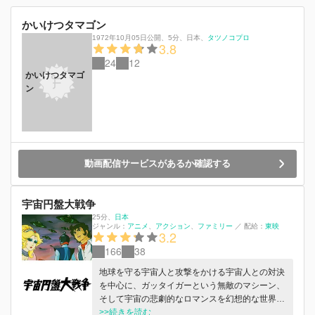
かいけつタマゴン
1972年10月05日公開
、
5分
、
日本
、
タツノコプロ
3.8
24
12
かいけつタマゴ
ン
動画配信サービスがあるか確認する
宇宙円盤大戦争
25分
、
日本
ジャンル：
アニメ
アクション
ファミリー
／
配給：
東映
3.2
166
38
地球を守る宇宙人と攻撃をかける宇宙人との対決
を中心に、ガッタイガーという無敵のマシーン、
そして宇宙の悲劇的なロマンスを幻想的な世界に
描く。(C)ダイナミック企画・東映アニメーショ
>>続きを読む