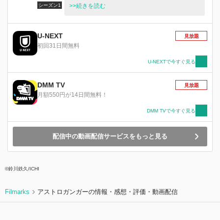
シーズン1
られ、その力を発揮する。特殊な音楽を奏でる彼
>>続きを読む
らは『神曲楽士（ダンティスト）』と呼ばれ尊敬
を集めていた。普段は姿を現さない精霊たちであ
るが、一部の力ある精霊は人や動物などの姿へと
U-NEXT
見放題
実体化し、人類の「良き隣人」として社会生活を
初回31日間無料
送っていた。この作品は、人と精霊が暮らす大
陸-ポリフォニカで精霊コーティカルテと新米神
U-NEXTで今すぐ見る
曲楽士フォロンの恋と成長が描かれる物語であ
る。
DMM TV
見放題
月額550円が14日間無料！
DMM TVで今すぐ見る
配信中の動画配信サービスをもっと見る
©鈴川鉄久/ICHI
Filmarks
アストロガンガーの情報・感想・評価・動画配信