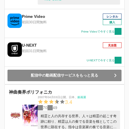
ン
Prime Video
レンタル
初回30日間無料
購入
Prime Videoで今すぐ見る
U-NEXT
見放題
初回31日間無料
U-NEXTで今すぐ見る
配信中の動画配信サービスをもっと見る
神曲奏界ポリフォニカ
2007年04月03日公開
、
日本
、
銀画屋
3.4
70
49
精霊と人の共存する世界。人々は精霊の起こす奇
跡に頼り、精霊は人の奏でる音楽を糧としてこの
世界に顕在する。指令は音楽家の奏でる音楽に操