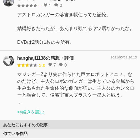
1
0
-
アストロガンガーの落書き帳使ってた記憶。
結構好きだったが、あんまり観てるヤツ居なかったな。
DVDは2話分1枚のみ所有。
hanghaji1138の感想・評価
2021/05/09 20:13
7
0
3.0
マジンガーZより先に作られた巨大ロボットアニメ。な
のだけど、主人公ロボのガンガーは生きている金属から
生み出された生命体的な側面が強い。主人公のカンタロ
ーと融合して、侵略宇宙人ブラスター星人と戦う。
…
>>続きを読む
あなたにおすすめの記事
似ている作品