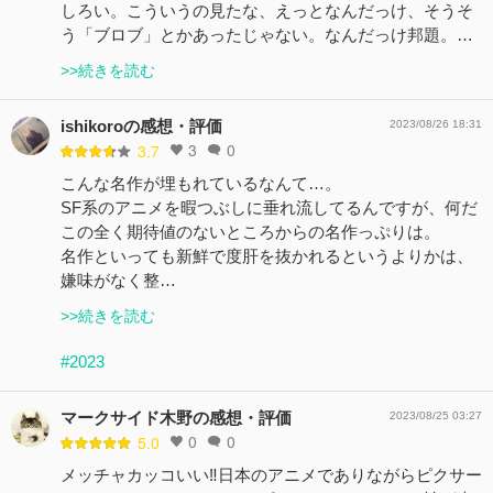
しろい。こういうの見たな、えっとなんだっけ、そうそ
う「ブロブ」とかあったじゃない。なんだっけ邦題。…
>>続きを読む
ishikoroの感想・評価
2023/08/26 18:31
3
0
3.7
こんな名作が埋もれているなんて…。
SF系のアニメを暇つぶしに垂れ流してるんですが、何だ
この全く期待値のないところからの名作っぷりは。
名作といっても新鮮で度肝を抜かれるというよりかは、
嫌味がなく整…
>>続きを読む
#2023
マークサイド木野の感想・評価
2023/08/25 03:27
0
0
5.0
メッチャカッコいい‼️日本のアニメでありながらピクサー