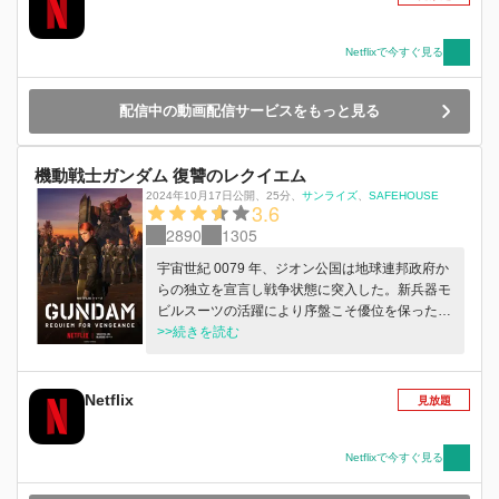
ないはずの「エデン」からだった─。
Netflixで今すぐ見る
配信中の動画配信サービスをもっと見る
機動戦士ガンダム 復讐のレクイエム
2024年10月17日公開
、
25分
、
サンライズ
SAFEHOUSE
3.6
2890
1305
宇宙世紀 0079 年、ジオン公国は地球連邦政府か
らの独立を宣言し戦争状態に突入した。新兵器モ
ビルスーツの活躍により序盤こそ優位を保ったジ
オン軍だったが、地球の全面制圧を行う戦力はな
>>続きを読む
く戦況は膠着する。そして開戦から 11 ヶ月後、
東欧のジオン軍占領下にある基地の一つが連邦軍
に奪取される。その奪還に向かう混成大隊の中
Netflix
見放題
に、宇宙から降りてきたばかりのモビルスーツ小
隊、ソラリたちレッド・ウルフ隊の姿もあった
―― 2024 年 10 月 17 日(木)Netflix にて世界独占
Netflixで今すぐ見る
配信中