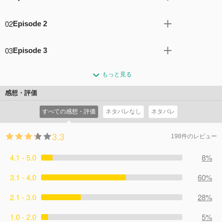
いつもと同じ朝を迎えた、ホワイトプリズンで看守として
02
Episode 2
働くジム。だが通勤の途中で、彼は周りの様子になんとな
く違和感を感じる。
壊れた機器の中から使えそうなパーツを探すジムに、渋々
コメント4件
拍手11回
03
Episode 3
手を貸すウォルター。2人は何とか助けを呼ぶことに成功
するが、生還するには大きな音を立てずに脱出するしかな
エドとマーニーとともに過ごした子供時代に思いをはせる
い。
もっと見る
ジム。我に返った彼は、意外な仲間に瓦礫(がれき)の下か
コメント0件
拍手0回
ら助け出される。
感想・評価
コメント0件
拍手0回
すべての感想・評価
ネタバレなし
ネタバレ
3.3
198件のレビュー
4.1 - 5.0
8%
3.1 - 4.0
60%
2.1 - 3.0
28%
1.0 - 2.0
5%