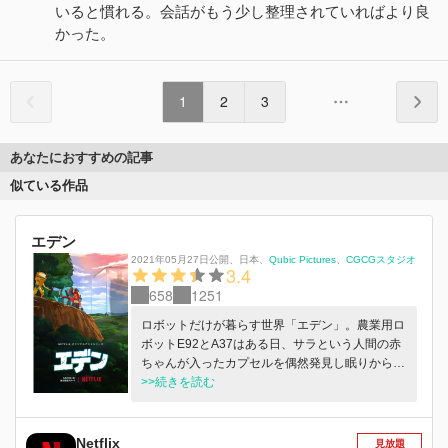
いると慣れる。会話がもう少し整理されていればより良
かった。
1
2
3
あなたにおすすめの記事
似ている作品
エデン
2021年05月27日公開
、
日本
、
Qubic Pictures
CGCGスタジオ
3.4
658
1251
ロボットだけが暮らす世界「エデン」。農業用ロ
ボットE92とA37はある日、サラという人間の赤
ちゃんが入ったカプセルを偶然発見し眠りから目
覚めさせてしまう。人が悪とされている世界でサ
>>続きを読む
ラが危険だと考えた2体は、エデンの外で密かに
育てていく。成長したサラは、ある日遠くから自
分を呼ぶ声に気づく。それはあのロボットしかい
Netflix
見放題