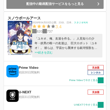
配信中の動画配信サービスをもっと見る
スノウボールアース
2026年04月03日公開
、
23分
、
日本
、
スタジオKAI
3.4
820
737
「ユキオ、俺、友達を作る。」 人見知りの少
年・鉄男の唯一の友達は、 巨大ロボット〈ユキ
オ〉。 彼らは、宇宙から襲来する銀河怪獣を迎
え討つ“救世主”だった。 人類の存亡をかけた最終
>>続きを読む
決戦を終え、10年……。 地球に帰還した鉄男が
目にしたのは 雪と氷に覆われた大地、凍結地球
〈スノウボールアース〉だった！ 変わり果てた
Prime Video
見放題
景色の中、 ユキオとの“約束”を胸に、鉄男は未知
初回30日間無料
レンタル
の世界を歩き始める－－。
Prime Videoで今すぐ見る
U-NEXT
見放題
初回31日間無料
U-NEXTで今すぐ見る