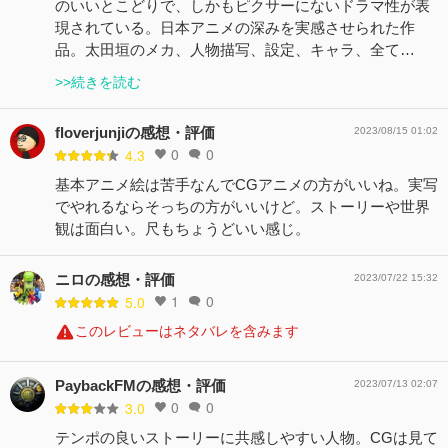
のいいとこどりで、しかもピクサーにないドラマ性が表
現されている。日本アニメの深みを実感させられた作
品。太田垣のメカ、人物描写、設定、キャラ、全て…
>>続きを読む
floverjunjiの感想・評価
2023/08/15 01:02
0
0
4.3
基本アニメ絵は苦手なんでCGアニメの方がいいね。実写
でやれるならそっちの方がいいけど。ストーリーや世界
観は面白い。尺もちょうどいい感じ。
ニロの感想・評価
2023/07/22 15:32
1
0
5.0
このレビューはネタバレを含みます
PaybackFMの感想・評価
2023/07/13 02:07
0
0
3.0
テンポの良いストーリーに共感しやすい人物。CGは見て