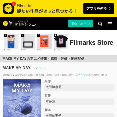
登録・ログイン
アニメ
1
2
3
4
¥1,650
¥990
¥990
¥7,700
MAKE MY DAYのアニメ情報・感想・評価・動画配信
MAKE MY DAY
（
2021
）
公開日：2023年02月02日
製作国・地域：
日本
制作会社：
ファイブ
再生時間：24分
原作
太田垣康男
監督
本多誠
脚本
吉澤佑実子