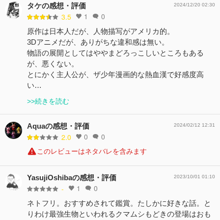
タケの感想・評価
2024/12/20 02:30
1
0
3.5
原作は日本人だが、人物描写がアメリカ的。
3Dアニメだが、ありがちな違和感は無い。
物語の展開としてはややまどろっこしいところもある
が、悪くない。
とにかく主人公が、ザ少年漫画的な熱血漢で好感度高
い…
>>続きを読む
Aquaの感想・評価
2024/02/12 12:31
0
0
2.0
このレビューはネタバレを含みます
YasujiOshibaの感想・評価
2023/10/01 01:10
1
0
-
ネトフリ。おすすめされて鑑賞。たしかに好きな話。と
りわけ最強生物といわれるクマムシもどきの登場はおも