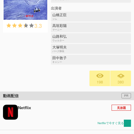
出演者
山橋正臣
ジム
3.3
高垣彩陽
マーニー
山路和弘
ウォルター
大塚明夫
バーク隊長
田中敦子
キャシー
198
380
動画配信
PR
Netflix
見放題
Netflixで今すぐ見る