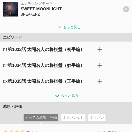
エンディングテーマ
SWEET MOONLIGHT
BREAKERZ
もっと見る
エピソード
01
第1033話 太閤名人の将棋盤（初手編）
下校途中、少年探偵団がサッカーの話題で盛り上がるな
02
第1034話 太閤名人の将棋盤（妙手編）
か、コナンは別のニュースについて考えていた。八百長騒
ぎで失踪中の錦戸棋士が殺害され、遺体で発見された事
秀吉が将棋の勉強会をしているというマンションを訪れた
件。現場には、一本脚を切られた将棋盤があった。コナン
03
第1035話 太閤名人の将棋盤（王手編）
コナンと由美は、そこで参加者の一人である源田安清が殺
が見ていたその事件の記事から、「八百長」の由来につい
害されているのを発見する。傍には脚が二本切られた将棋
秀吉が将棋の勉強会をしているというマンションを訪れた
て話し合っていたコナンたちのもとに羽田秀吉が現れる。
盤があった。 部屋の鍵は開いており、他の参加者である勝
もっと見る
コナンと由美は、そこで参加者の一人である源田安清が殺
秀吉は、錦戸棋士と対局した際の「特に印象のない棋士だ
又水菜、瓜生祥子、菱沼浩輔が買い物に出ていた隙に、何
害されているのを発見する。傍には脚が二本切られた将棋
ったが、一度だけ彼がトイレから帰ってきて指した手がと
感想・評価
者かが侵入したのではと三人は主張する。三人のうちの誰
盤があった。さらに、もともとも勉強会に参加していたと
んでもない妙手でビックリした」と語る。 髭をキレイに剃
かがこっそり戻ってきて犯行に及んだとも考えられたが、
すべての感想・評価
ネタバレなし
ネタバレ
いう岸本雄平の自宅が燃え、遺体が発見される。そこには
り、こざっぱりとした秀吉の姿を見た少年探偵団は、この
菱沼はぬるくなっていたが温かさの残るコーヒー、水菜は
脚が三本切られた将棋盤があった。 そんな中、秀吉が犯人
あと恋人である由美とのデートがあるのだと考えるが、秀
ホカホカのパン、祥子は冷えたアイスクリームを購入して
に拉致される。源田の遺体が発見された際にキッチンの様
吉は「大事な人と会う」とデートを否定して去っていく。