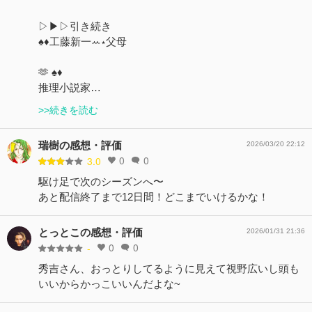
▷▶▷引き続き
♠️♦️工藤新一ꕀ⋆父母
🫶 ♠️♦️
推理小説家…
>>続きを読む
瑞樹の感想・評価
2026/03/20 22:12
0
0
3.0
駆け足で次のシーズンへ〜
あと配信終了まで12日間！どこまでいけるかな！
とっとこの感想・評価
2026/01/31 21:36
0
0
-
秀吉さん、おっとりしてるように見えて視野広いし頭も
いいからかっこいいんだよな~