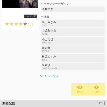
キャラクターデザイン
須藤昌朋
シーズン27
出演者
高山みなみ
4.1
江戸川コナン
山崎和佳奈
毛利蘭
小山力也
毛利小五郎
緒方賢一
阿笠博士
林原めぐみ
灰原哀
高木渉
小嶋元太／高木渉
もっと見る
1246
447
動画配信
PR