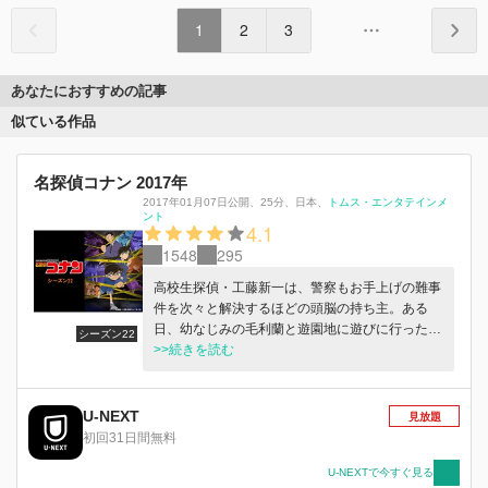
1
2
3
あなたにおすすめの記事
似ている作品
名探偵コナン 2017年
2017年01月07日公開
、
25分
、
日本
、
トムス・エンタテインメ
ント
4.1
1548
295
高校生探偵・工藤新一は、警察もお手上げの難事
件を次々と解決するほどの頭脳の持ち主。ある
日、幼なじみの毛利蘭と遊園地に遊びに行った
シーズン22
時、黒ずくめの男達による怪しげな取引を目撃す
>>続きを読む
る。しかし、その仲間に見つかり謎の毒薬を飲ま
されると、薬の作用でなんと小学1年生になって
しまう。困り果てた新一は、隣に住む発明家・阿
U-NEXT
見放題
笠博士の助けを得て、黒ずくめの男達の行方を追
初回31日間無料
うため「江戸川コナン」と名乗り自らの正体を隠
す。そして、探偵事務所を営む毛利蘭の家に潜り
U-NEXTで今すぐ見る