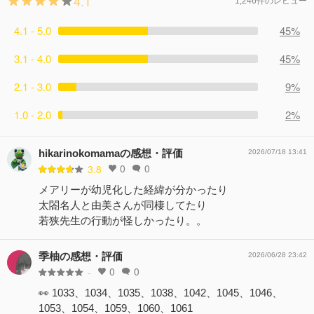
4.1
1,246件のレビュー
いた。三人の購入したものの状態は「ついさっき買ってき
子を見て何かに気が付き、自首をすすめるため犯人に会い
そこに現れたのは由美だった。由美は「おめかししてコソ
た」と主張できるものであり、アリバイが成立する。 警察
4.1 - 5.0
に行ったらしい。 コナンは工藤邸に居る赤井に連絡を取
45%
コソ出かけるコトが多くなった」という秀吉を不審に思い
は、先日起こった八百長疑惑で失踪中だった錦戸公春棋士
り、合流することになる。優作からの助言で犯人に目星を
尾行していたのだ。「子供連れのほうが尾行に気づかれに
が遺体で発見された事件の現場に、脚が一本切られた将棋
3.1 - 4.0
45%
つけるが、その人物は最近引っ越してしまい、電話も警戒
くい」と、コナンは由美に連れていかれてしまう。 尾行を
盤が残されていたこともあり、連続殺人の線も考え始め
しているようで住所を聞き出すこともできない。秀吉の電
続けていたコナンと由美は、ドーナツ屋でたくさん買い込
る。マスコミ発表の時間から、模倣犯は考えにくいと思わ
2.1 - 3.0
9%
話もつながらず、どうやら犯人につかまることを想定して
み、女性二人に親しげに話しかける秀吉の姿を目撃。怒り
れたのだ。話を聞くと、源田は錦戸と面識があり、この勉
親しい人たちの連絡先が入ったスマホを持っていなかった
のあまりに飛び出した由美に、秀吉は将棋の勉強会をして
1.0 - 2.0
2%
強会はもともと源田と錦戸、岸本雄平棋士と瓜生欣二棋士
ようだ。 そんな中、赤井はどこかに連絡を始める。それ
いたことを伝える。女性二人は、女流棋士の勝又水菜と瓜
というメンバーで行われていたらしい。欣二は祥子の兄で
は、赤井と秀吉が内密な話をする時専用のスマホだった。
生祥子でだった。そこに棋士の菱沼浩輔が合流し、もう一
水菜の恋人だったが、自ら命を絶ってしまった。その理由
連絡に気が付いた秀吉は通話をつなげ、犯人との目隠し将
hikarinokomamaの感想・評価
人の参加者である源田安清が待っているマンションへ向か
2026/07/18 13:41
は分からず、欣二に目をかけていた岸本はそれ以来うつ病
0
0
棋を始める。コナンと赤井は、スマホのＧＰＳ情報から秀
3.8
う。しかし、そこで源田は遺体となって発見される。その
になってしまった。勉強会の人数が足りなくなったこと
吉を助けに向かう。
傍らには脚が切り取られた将棋盤があり……。
メアリーが幼児化した経緯が分かったり
で、現在の三人に声がかかったのだった。岸本の自宅を確
コメント15件
拍手37回
コメント12件
拍手39回
太閤名人と由美さんが同棲してたり
認しようと窓から外をのぞくと、その付近で煙があがって
若狭先生の行動が怪しかったり。。
いるのか見え……。
コメント12件
拍手33回
季柚の感想・評価
2026/06/28 23:42
0
0
-
👀 1033、1034、1035、1038、1042、1045、1046、
1053、1054、1059、1060、1061