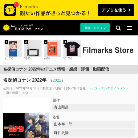
登録・ログイン
アニメ
1
2
3
4
¥1,650
¥990
¥990
¥7,700
名探偵コナン 2022年のアニメ情報・感想・評価・動画配信
名探偵コナン 2022年
（
2022
）
公開日：2022年01月08日
製作国・地域：
日本
制作会社：
トムス・エンタテインメント
再生時間：30分
原作
青山剛昌
監督
山本泰一郎
鎌仲史陽