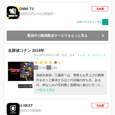
込むことにした。はたして、新一の体は元に戻る
のか?!黒ずくめの男達の正体は!!数々の謎に満ち
DMM TV
見放題
た怪事件をめぐり、小さな名探偵コナンの活躍が
月額550円が14日間無料！
始まった!!
DMM TVで今すぐ見る
配信中の動画配信サービスをもっと見る
名探偵コナン 2014年
2014年01月04日公開
、
25分
、
日本
、
トムス・エンタテインメ
ント
4.1
1632
280
高校生探偵・工藤新一は、警察もお手上げの難事
件を次々と解決するほどの頭脳の持ち主。ある
日、幼なじみの毛利蘭と遊園地に遊びに行った
シーズン19
時、黒ずくめの男達による怪しげな取引を目撃す
>>続きを読む
る。しかし、その仲間に見つかり謎の毒薬を飲ま
されると、薬の作用でなんと小学1年生になって
しまう。困り果てた新一は、隣に住む発明家・阿
U-NEXT
見放題
笠博士の助けを得て、黒ずくめの男達の行方を追
初回31日間無料
うため「江戸川コナン」と名乗り自らの正体を隠