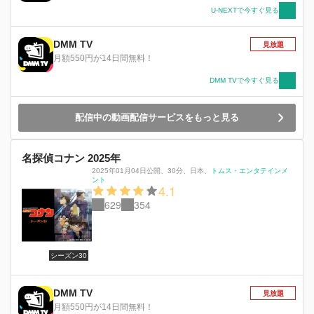
す。そして、探偵事務所を営む毛利蘭の家に潜り
U-NEXTで今すぐ見る
込むことにした。はたして、新一の体は元に戻る
のか?!黒ずくめの男達の正体は!!数々の謎に満ち
DMM TV
見放題
た怪事件をめぐり、小さな名探偵コナンの活躍が
月額550円が14日間無料！
始まった!!
DMM TVで今すぐ見る
配信中の動画配信サービスをもっと見る
名探偵コナン 2025年
2025年01月04日公開
、
30分
、
日本
、
トムス・エンタテインメ
ント
4.1
629
354
シーズン30
DMM TV
見放題
月額550円が14日間無料！