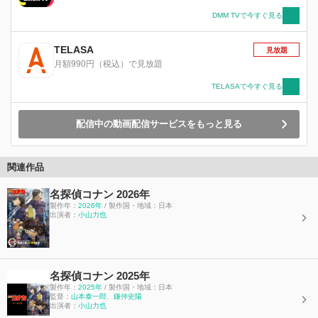
DMM TVで今すぐ見る
TELASA
見放題
月額990円（税込）で見放題
TELASAで今すぐ見る
配信中の動画配信サービスをもっと見る
関連作品
名探偵コナン 2026年
製作年：
2026年
/ 製作国・地域：日本
出演者：
小山力也
名探偵コナン 2025年
製作年：
2025年
/ 製作国・地域：日本
監督：
山本泰一郎
、
鎌仲史陽
出演者：
小山力也