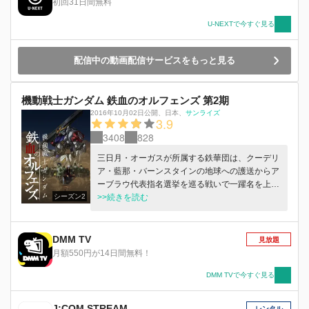
初回31日間無料
U-NEXTで今すぐ見る
配信中の動画配信サービスをもっと見る
機動戦士ガンダム 鉄血のオルフェンズ 第2期
2016年10月02日公開
、
日本
、
サンライズ
3.9
3408
828
三日月・オーガスが所属する鉄華団は、クーデリ
ア・藍那・バーンスタインの地球への護送からア
ーブラウ代表指名選挙を巡る戦いで一躍名を上げ
シーズン2
た。そしてその戦いでギャラルホルンの腐敗が暴
>>続きを読む
かれたことにより、世界は少しずつではあるが確
実に変わりつつあった。アーブラウとの交渉で得
たハーフメタル利権のもとテイワズの直系となっ
DMM TV
見放題
た鉄華団は資金も潤沢となり入団希望者も増加。
月額550円が14日間無料！
その規模は地球にも支部を置くほどとなった。ま
た地球への旅で世界の実情を知ったクーデリアは
DMM TVで今すぐ見る
アドモス商会を設立。現実的・実務的な側面から
火星の経済的独立を目指す。だが名を上げ新たな
J:COM STREAM
レンタル