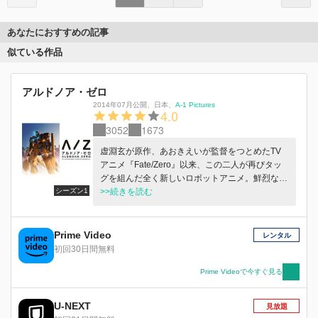
あなたにおすすめの記事
似ている作品
アルドノア・ゼロ
2014年07月公開
、
日本
、
A-1 Pictures
4.0
3052
1673
虚淵玄が原作、あおきえいが監督をつとめたTV
アニメ『Fate/Zero』以来、この二人が再びタッ
グを組んだ全く新しいロボットアニメ。鮮烈なア
シーズン1
クション、微に入り細にわたる設定、真に迫る戦
>>続きを読む
争の恐怖、そして、真摯な思いが織りなす人々の
ドラマ。火星の騎士たちが空から降ってくる。鋼
で作られた巨人を駆って…。地球人類を殲滅する
Prime Video
レンタル
ために…。
初回30日間無料
Prime Videoで今すぐ見る
U-NEXT
見放題