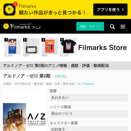
登録・ログイン
アニメ
1
2
3
4
¥1,650
¥990
¥990
¥7,700
アルドノア・ゼロ 第2期のアニメ情報・感想・評価・動画配信
アルドノア・ゼロ 第2期
（
2015
）
公開日：2015年01月
製作国・地域：
日本
制作会社：
A-1 Pictures
監督
あおきえい
シリーズ構成
高山カツヒコ
キャラクター原案
志村貴子