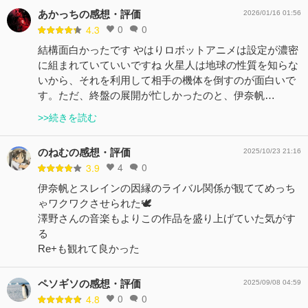
あかっちの感想・評価
2026/01/16 01:56
0
0
4.3
結構面白かったです やはりロボットアニメは設定が濃密
に組まれていていいですね 火星人は地球の性質を知らな
いから、それを利用して相手の機体を倒すのが面白いで
す。ただ、終盤の展開が忙しかったのと、伊奈帆…
>>続きを読む
のねむの感想・評価
2025/10/23 21:16
4
0
3.9
伊奈帆とスレインの因縁のライバル関係が観ててめっち
ゃワクワクさせられた🕊️
澤野さんの音楽もよりこの作品を盛り上げていた気がす
る
Re+も観れて良かった
ペソギソの感想・評価
2025/09/08 04:59
0
0
4.8