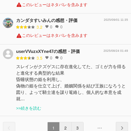
このレビューはネタバレを含みます
カンダタすいみんの感想・評価
2025/09/01 11:35
0
0
3.2
このレビューはネタバレを含みます
userVVuzxXYne47の感想・評価
2025/08/24 01:49
0
0
3.5
スレインがクズゲスに存在進化してた、ゴミが力を得る
と進化する典型的な結果
昏睡状態の姫を利用し、
偽物の姫を仕立て上げ、婚姻関係を結び王族になろうと
図り、よって騎士達を謀り篭絡し、個人的な本意を成
就…
>>続きを読む
1
2
3