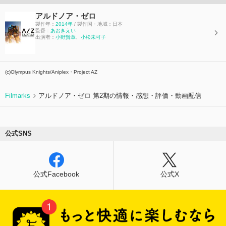
アセイラム暗殺事件の真相を知り、行動を開始す
アルドノア・ゼロ
る。 激しさを増す戦争。和平を願う火星の皇女
製作年：
2014年
/ 製作国・地域：日本
アセイラム、仲間を守るため戦う伊奈帆、 アセ
監督：
あおきえい
出演者：
小野賢章
、
小松未可子
イラムに忠誠を誓うスレイン、3人の少年少女た
ちの願いは――。 そして地球と火星の戦争終結
から約9ヶ月後。 伊奈帆は収容施設のスレインと
再び対面する。
(c)Olympus Knights/Aniplex・Project AZ
Filmarks
アルドノア・ゼロ 第2期の情報・感想・評価・動画配信
公式SNS
公式Facebook
公式X