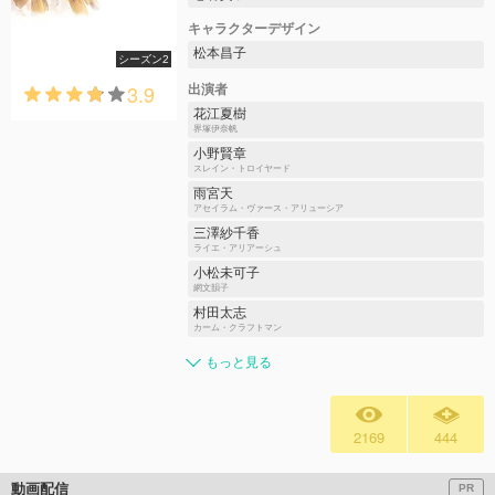
キャラクターデザイン
松本昌子
シーズン2
3.9
出演者
花江夏樹
界塚伊奈帆
小野賢章
スレイン・トロイヤード
雨宮天
アセイラム・ヴァース・アリューシア
三澤紗千香
ライエ・アリアーシュ
小松未可子
網文韻子
村田太志
カーム・クラフトマン
もっと見る
2169
444
動画配信
PR