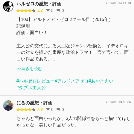
ハルゼロの感想・評価
2026/06/14 21:10
5
0
4.0
【109】アルドノア・ゼロ 2クール目（2015年）
記録用
評価：面白い！
​主人公の交代による大胆なジャンル転換と、イデオロギ
ーの対立を描いた重厚な政治ドラマ！一言で言って、面
白い作品である。…
>>続きを読む
#ハルゼロレビュー
#アルドノアゼロ
#あおきえい
#ダブル主人公
にるの感想・評価
2026/03/19 00:06
0
0
3.9
ちゃんと面白かったが、3人の関係性をもっと描いてほし
かったな。美しい作品だった。