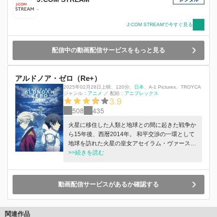
道を歩みだした彼らを快く思わない輩も数多く存
-
在する。アドモス商会が行うハーフメタル採掘場
の視察。その護衛を依頼された鉄華団団長オル
J:COM STREAMで今すぐ見る
ガ・イツカは新たな敵の襲撃を察知する。オルガ
の指揮の下、鉄華団そして三日月はモビルスーツ
配信中の動画配信サービスをもっと見る
「ガンダム・バルバトスルプス」と共に敵撃退へ
と向かう。
アルドノア・ゼロ（Re+）
2025年02月28日上映
、
120分
、
日本
、
A-1 Pictures
TROYCA
ジャンル：
アニメ
／
配給：
アニプレックス
3.9
508
435
火星に移住した人類と地球との間に起きた戦争か
ら15年後、西暦2014年。 和平交渉の一環として
地球を訪れた火星の皇女アセイラム・ヴァース・
アリューシアは親善パレードの途中、 テロリス
>>続きを読む
トによる襲撃で生死不明となってしまう。 この
事件をきっかけに再び地球と火星との戦争が始ま
る。 襲い来る火星カタフラクトを、地球の高校
動画配信サービスがあるか確認する
生である界塚伊奈帆はもちまえの冷静さと戦略で
仲間と共に撃退していく。 そんな中、伊奈帆は
不思議な少女と出会う。 一方、地球出身で火星
関連作品
騎士に仕える少年スレイン・トロイヤードは、