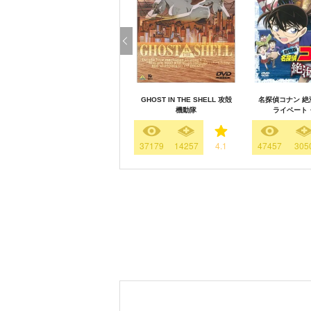
GHOST IN THE SHELL 攻殻
名探偵コナン 絶
機動隊
ライベート
37179
14257
4.1
47457
305