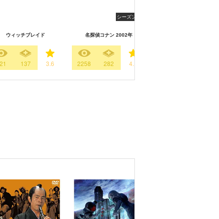
シーズン7
人造人間キカイダー TH
ウィッチブレイド
名探偵コナン 2002年
ANIMATION
21
137
3.6
2258
282
4.1
42
96
4.