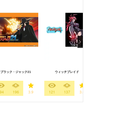
人造人間キカイダー TH
ブラック・ジャック21
ウィッチブレイド
ANIMATION
94
196
3.9
121
137
3.6
42
96
4.