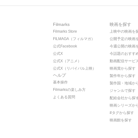
Filmarks
映画を探す
Filmarks Store
上映中の映画を
FILMAGA（フィルマガ）
公開予定の映画
公式Facebook
今週公開の映画
公式X
今話題のおすす
公式X（アニメ）
動画配信サービ
公式X（リバイバル上映）
映画賞から探す
ヘルプ
製作年から探す
基本操作
製作国・地域か
Filmarksの楽しみ方
ジャンルで探す
よくある質問
配給会社から探
映画シリーズか
#タグから探す
映画館を探す