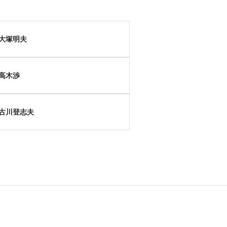
大塚明夫
高木渉
古川登志夫