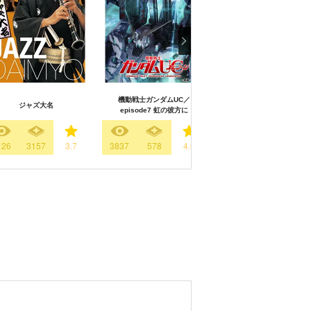
機動戦士ガンダムUC／
ジャズ大名
ひめゆりの塔
episode7 虹の彼方に
126
3157
3.7
3837
578
4.0
497
409
3.