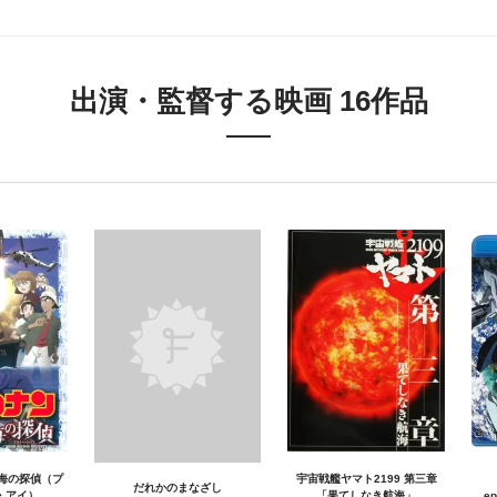
出演・監督する映画 16作品
海の探偵（プ
宇宙戦艦ヤマト2199 第三章
だれかのまなざし
・アイ）
「果てしなき航海」
e