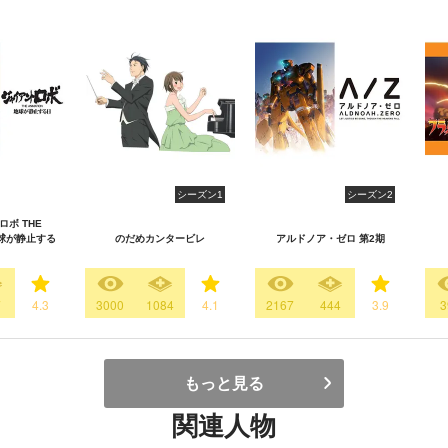
シーズン1
シーズン2
ボ THE
-地球が静止する
のだめカンタービレ
アルドノア・ゼロ 第2期
7
4.3
3000
1084
4.1
2167
444
3.9
3
もっと見る
関連人物