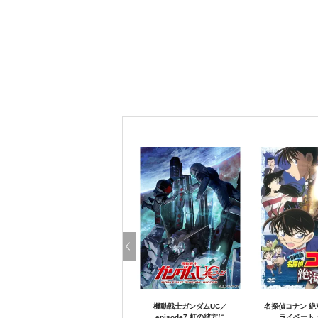
機動戦士ガンダムUC／
名探偵コナン 絶
episode7 虹の彼方に
ライベート