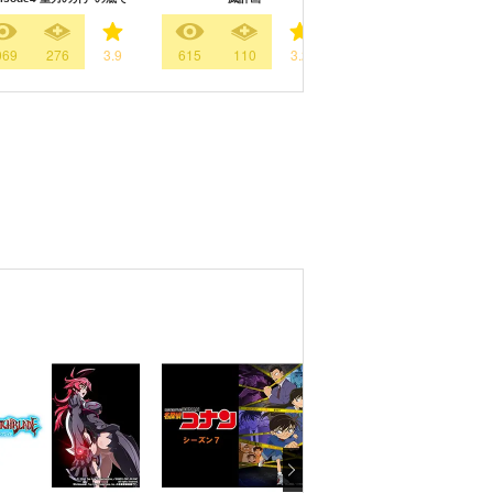
069
276
3.9
615
110
3.2
364
246
3.