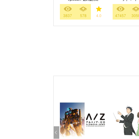
3837
578
4.0
47457
305