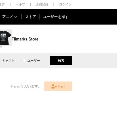
しみ方
ヘルプ
会員登録
ログイン
アニメ
ストア
ユーザーを探す
00
キャスト
ユーザー
検索
Fanが
9
人います。