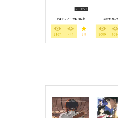
シーズン2
アルドノア・ゼロ 第2期
のだめカン
2167
444
3.9
3000
108