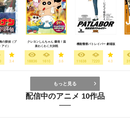
海の探偵（プ
クレヨンしんちゃん 爆発！温
機動警察パトレイバー 劇場版
・アイ）
泉わくわく大決戦
0
3.4
18836
1610
3.6
11638
7220
4.0
3
もっと見る
配信中のアニメ 10作品