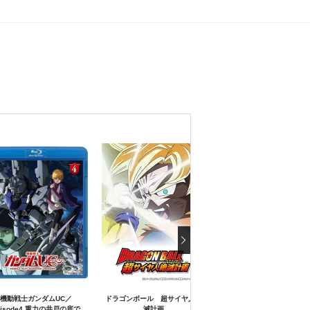
機動戦士ガンダムUC／
ドラゴンボール 超サイヤ人絶
東のエデン 総集編 Air
pisode4 重力の井戸の底で
滅計画
Communication