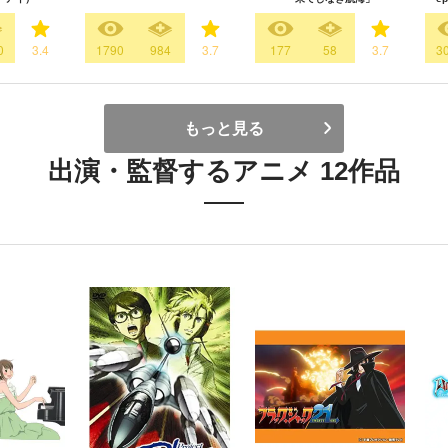
0
3.4
1790
984
3.7
177
58
3.7
3
もっと見る
出演・監督するアニメ 12作品