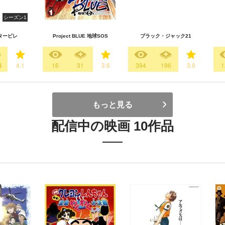
シーズン1
タービレ
Project BLUE 地球SOS
ブラック・ジャック21
4
4.1
16
31
3.6
394
196
3.9
1
もっと見る
配信中の映画 10作品