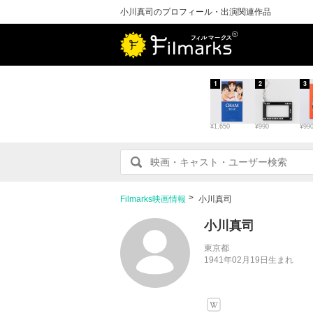
小川真司のプロフィール・出演関連作品
1
2
3
¥1,650
¥990
¥99
Filmarks映画情報
小川真司
小川真司
東京都
1941年02月19日生まれ