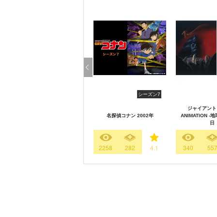
シーズン7
ジャイアントロ
名探偵コナン 2002年
ANIMATION 
日
2258
282
4.1
340
55