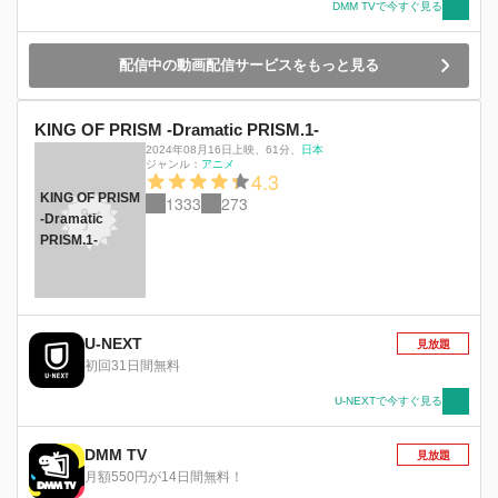
中プリズムキングカップが、いよいよ開幕。 こ
DMM TVで今すぐ見る
れまで誰も見たことのない、プリズムジャンプの
息もつかせぬ応酬。 キング・オブ・プリズムの
配信中の動画配信サービスをもっと見る
王冠は、いったい誰の頭上に輝くのか。 新たな
歴史が、いまここに刻まれる！ 「俺たちが目指
すのは勝者じゃない。」
KING OF PRISM -Dramatic PRISM.1-
2024年08月16日上映
、
61分
、
日本
ジャンル：
アニメ
4.3
KING OF PRISM
1333
273
-Dramatic
PRISM.1-
U-NEXT
見放題
初回31日間無料
U-NEXTで今すぐ見る
DMM TV
見放題
月額550円が14日間無料！