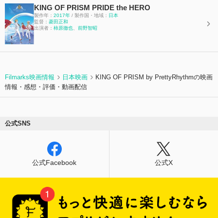
て”三強”と呼ばれた伝説のスタァ達のショーも体
KING OF PRISM PRIDE the HERO
験し、時空旅行を楽しむ一同。 しかし突如プリ
製作年：
2017年
/ 製作国・地域：
日本
ズムの煌めきが混線し、時空の割れ目から「マス
監督：
菱田正和
出演者：
柿原徹也
、
前野智昭
コットの地獄」へと落ちてしまう。 そこにはシ
ンたちとは異なる世界から迷い込んだ、様々
な“プリティーボーイズ”の姿があった！ プリズム
の輝きに導かれ、交わるはずの無かった世界と世
界が繋がった時、彼らに最後の審判「Hell’s
Gods’ Star」が下される――。 さらに、シンの体
Filmarks映画情報
日本映画
KING OF PRISM by PrettyRhythmの映画
に眠るシャインの魂、そしてルヰを抹消するた
情報・感想・評価・動画配信
め、プリズムワールドからは最期の使者‟アヰ”が
解き放たれる。 果たしてシン達は無事元の世界
へと戻ることができるのか！？ “プリズムアク
ト”――そして‟歴史から消されたプリズムショ
公式SNS
ー”とは？ 「プリティーシリーズ」の垣根を越え
て、男子キャラクター“プリティーボーイズ”が大
集合！ 誰も見たことのない新たな出逢いとステ
ージが今、はじまる！
公式Facebook
公式X