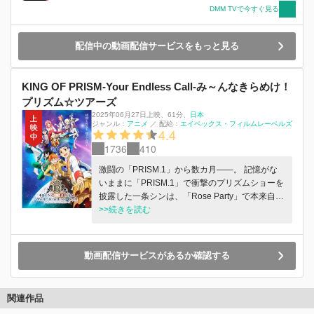
DMM TVで今すぐ見る
配信中の動画配信サービスをもっと見る
KING OF PRISM-Your Endless Call-み～んなきらめけ！
プリズム☆ツアーズ
2025年06月27日上映
、
61分
、
日本
ジャンル：
アニメ
／
配給：
エイベックス・フィルムレーベルズ
4.4
1736
410
激闘の「PRISM.1」から数カ月――。 記憶がな
いままに「PRISM.1」で衝撃のプリズムショーを
披露した一条シンは、「Rose Party」で本来自分
のしたかったショーをファンに届けたものの、晴
>>続きを読む
れない思いが残り続けていた。 落ち込むシンを
元気づけるため、プリズムスタァユニット・
SePTENTRION(ルビ：セプテントリオン)の 7 人
動画配信サービスがあるか確認する
は十王院グループが秘密裏に開発したタイムマシ
ンに乗り込み、7 人で初めてライブをした
「DearCrown クリスマスライブ」を見に行くこ
関連作品
とに。 プリズムショーの過去を巡って、かつ