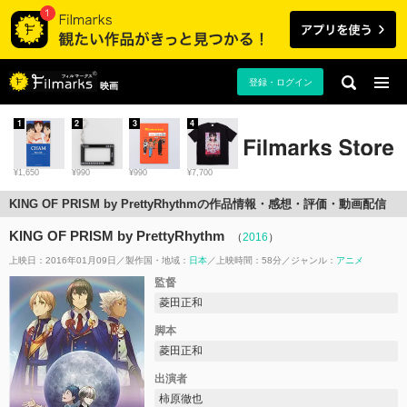
登録・ログイン
映画
1
2
3
4
¥1,650
¥990
¥990
¥7,700
KING OF PRISM by PrettyRhythmの作品情報・感想・評価・動画配信
KING OF PRISM by PrettyRhythm
（
2016
）
上映日：2016年01月09日
製作国・地域：
日本
上映時間：58分
ジャンル：
アニメ
監督
菱田正和
脚本
菱田正和
出演者
柿原徹也