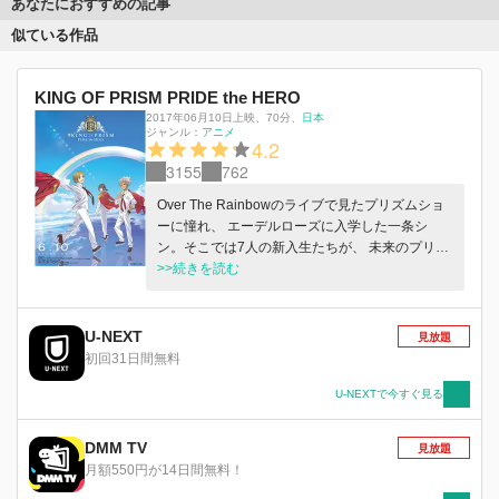
あなたにおすすめの記事
似ている作品
KING OF PRISM PRIDE the HERO
2017年06月10日上映
、
70分
、
日本
ジャンル：
アニメ
4.2
3155
762
Over The Rainbowのライブで見たプリズムショ
ーに憧れ、 エーデルローズに入学した一条シ
ン。そこでは7人の新入生たちが、 未来のプリズ
ムスタァになるべく学んでいた。 しかし、法月
>>続きを読む
仁が率いるシュワルツローズの陰謀は、 エーデ
ルローズを解散の危機へ追い込む。 エーデルロ
ーズを救うために無期限活動休止したOver The
U-NEXT
見放題
Rainbow。 コウジは巨額の負債を返すためにハ
初回31日間無料
リウッドでの映画音楽制作に、カヅキはスト リ
ート系としての自らの原点を見つめ直し、ヒロは
U-NEXTで今すぐ見る
己を高めるため特訓に打ち込む。 それぞれの場
所でプリズムスタァとしての自分と向き合うメン
DMM TV
見放題
バーたち。 先輩から後輩へと手渡されるバト
月額550円が14日間無料！
ン。あらためて問われる、仲間との絆。 波乱の