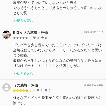
展開が早くてついていけないんだと思う
でもそういうものとして見るとめちゃくちゃ面白い。ひ
とりで見…
>>続きを読む
BIG女児の感想・評価
2026/03/11 12:55
0
0
-
プリパラを少し遊んでいたくらいで、テレビシリーズは
全然視聴していないからストーリーわかるかな？と思い
つつ鑑賞。
最初から再生したはずなのになんの説明もなく色々始ま
り助けてー！！！！！！！と絶叫しなが…
>>続きを読む
うの感想・評価
2026/03/03 21:51
0
0
4.5
好きなアイドルの脱退から立ち直れたのはこの映画のお
陰です。