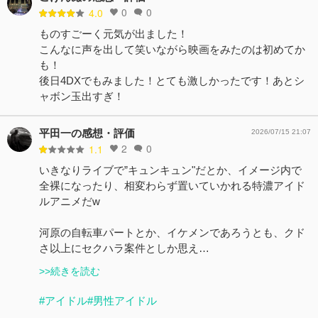
0
0
4.0
ものすごーく元気が出ました！
こんなに声を出して笑いながら映画をみたのは初めてか
も！
後日4DXでもみました！とても激しかったです！あとシ
ャボン玉出すぎ！
平田一の感想・評価
2026/07/15 21:07
2
0
1.1
いきなりライブで”キュンキュン"だとか、イメージ内で
全裸になったり、相変わらず置いていかれる特濃アイド
ルアニメだw
河原の自転車パートとか、イケメンであろうとも、クド
さ以上にセクハラ案件としか思え…
>>続きを読む
#アイドル
#男性アイドル