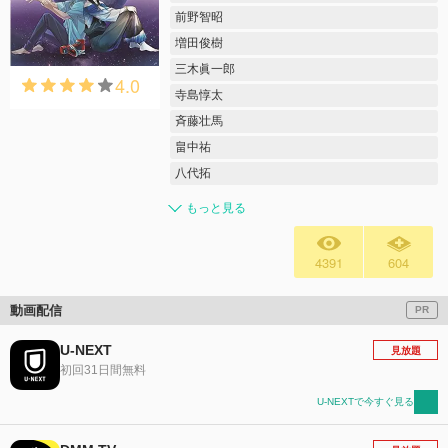
前野智昭
増田俊樹
三木眞一郎
4.0
寺島惇太
斉藤壮馬
畠中祐
八代拓
もっと見る
4391
604
動画配信
PR
U-NEXT
見放題
初回31日間無料
U-NEXTで今すぐ見る