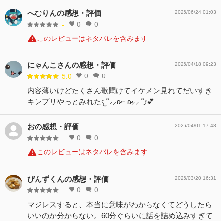
へむりんの感想・評価
2026/06/24 01:03
0
0
-
このレビューはネタバレを含みます
にゃんこさんの感想・評価
2026/04/18 09:23
0
0
5.0
内容薄いけどたくさん歌聞けてイケメン見れてだいすき
キンプリやっとみれた𐔌՞⸝⸝ʚ̴̶̷̷ · ʚ̴̶̷̷⸝⸝ ՞𐦯💕
おの感想・評価
2026/04/01 17:48
0
0
-
このレビューはネタバレを含みます
びんずくんの感想・評価
2026/03/20 16:31
0
0
-
マジレスすると、本当に意味がわからなくてどうしたら
いいのか分からない。60分ぐらいに話を詰め込みすぎて