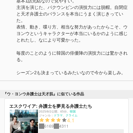
基本1話完結なので見やすい。
主演を演じた、パクウンビンの演技力には脱帽。自閉症
と天才弁護士のバランスを本当にうまく演じきってい
た。
表情、動き、喋り方、相当な努力があったからこそ、ウ
ヨンウというキャラクターが本当にいるかのように感じ
とれたし、なにより可愛かった。
毎度のことのように韓国の俳優陣の演技力には驚かされ
る。
シーズン2も決まっているみたいなので今から楽しみ。
『ウ・ヨンウ弁護士は天才肌』に似ている作品
エスクワイア: 弁護士を夢見る弁護士たち
2025/8/2公開
、
65分
、
韓国
ジャンル：
ドラマ
クライム
4.1
6169
4311