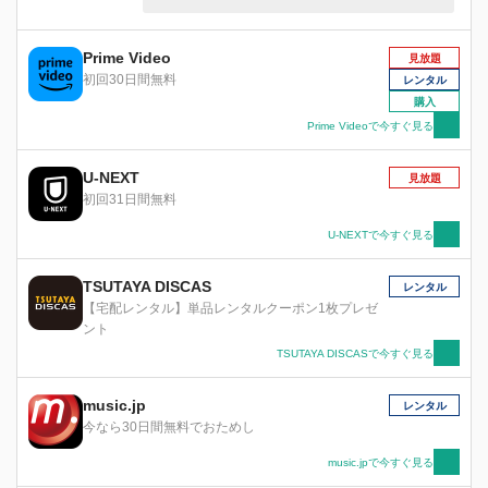
を立証するため、唯一の目撃者である自閉症の少
女ジウ(キム・ヒャンギ)を証人として立たせよう
とする。自身だけの世界に入り込み、意思疎通が
Prime Video
見放題
難しいジウ。スノは事件当日に目撃したことを聞
初回30日間無料
レンタル
くためにジウのもとを訪れるが、まともにあいさ
購入
つもできない。だが、あの日のことを聞き出すた
Prime Videoで今すぐ見る
めにジウと心を通わせていく努力をするスノ。少
しずつジウへの理解を示していくが、2人は法廷
U-NEXT
で弁護士と証人として向き合うことになり…。
見放題
初回31日間無料
U-NEXTで今すぐ見る
TSUTAYA DISCAS
レンタル
【宅配レンタル】単品レンタルクーポン1枚プレゼ
ント
TSUTAYA DISCASで今すぐ見る
music.jp
レンタル
今なら30日間無料でおためし
music.jpで今すぐ見る