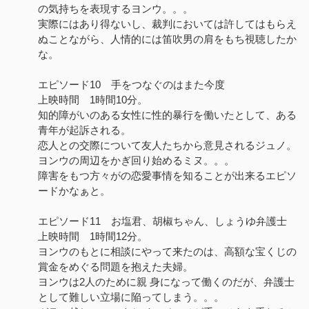
の気持ちを表現するヨンウ。。。
実際にはあり得ないし、裁判においては許してはもらえ
ぬことながら、人情的には笛吹男の肩をもち視聴したか
な。
エピソード10 手をつなぐのはまた今度
上映時間 1時間10分。
知的障がいのある女性に性的暴行を働いたとして、ある
青年が起訴される。
恋人との交際について友人たちから意見されるジュノ。
ヨンウの周辺をかぎ回り始めるミヌ。。。
障害をもつ方々がの恋愛事情を知ることが出来るエピソ
ードかなぁと。
エピソード11 お塩君、胡椒ちゃん、しょうゆ弁護士
上映時間 1時間12分。
ヨンウのもとに相談にやって来たのは、高額な宝くじの
賞金をめぐる問題を抱えた夫婦。
ヨンウは2人のために親 身になって働くのだが、弁護士
として難しい立場に陥ってしまう。。。