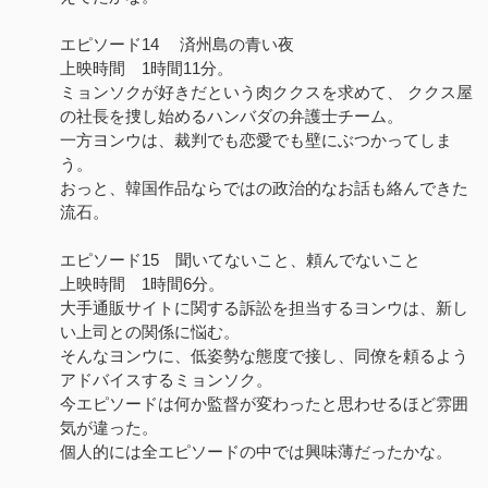
エピソード14 済州島の青い夜
上映時間 1時間11分。
ミョンソクが好きだという肉ククスを求めて、 ククス屋
の社長を捜し始めるハンバダの弁護士チーム。
一方ヨンウは、裁判でも恋愛でも壁にぶつかってしま
う。
おっと、韓国作品ならではの政治的なお話も絡んできた
流石。
エピソード15 聞いてないこと、頼んでないこと
上映時間 1時間6分。
大手通販サイトに関する訴訟を担当するヨンウは、新し
い上司との関係に悩む。
そんなヨンウに、低姿勢な態度で接し、同僚を頼るよう
アドバイスするミョンソク。
今エピソードは何か監督が変わったと思わせるほど雰囲
気が違った。
個人的には全エピソードの中では興味薄だったかな。