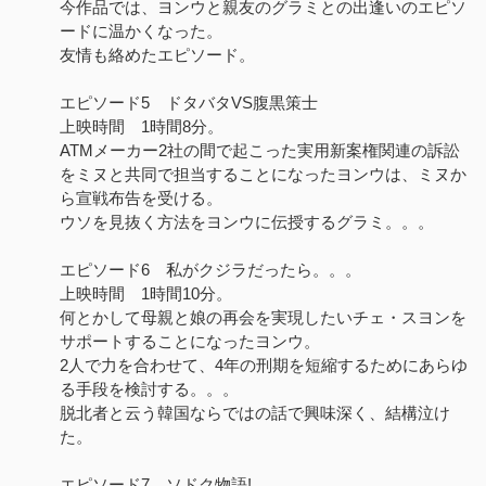
今作品では、ヨンウと親友のグラミとの出逢いのエピソ
ードに温かくなった。
友情も絡めたエピソード。
エピソード5 ドタバタVS腹黒策士
上映時間 1時間8分。
ATMメーカー2社の間で起こった実用新案権関連の訴訟
をミヌと共同で担当することになったヨンウは、ミヌか
ら宣戦布告を受ける。
ウソを見抜く方法をヨンウに伝授するグラミ。。。
エピソード6 私がクジラだったら。。。
上映時間 1時間10分。
何とかして母親と娘の再会を実現したいチェ・スヨンを
サポートすることになったヨンウ。
2人で力を合わせて、4年の刑期を短縮するためにあらゆ
る手段を検討する。。。
脱北者と云う韓国ならではの話で興味深く、結構泣け
た。
エピソード7 ソドク物語!