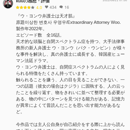
kuuの感想・評価
2022/08/21 07:00
434
16
4.0
『ウ・ヨンウ弁護士は天才肌』
原題이상한 변호사 우영우/Extraordinary Attorney Woo.
製作年2022年。
エピソード数 全16話。
天才的な頭脳と自閉スペクトラム症を持つ、大手法律事
務所の新人弁護士 ウ・ヨンウ（パク・ウンビン）が様々
な事件を解決し、真の弁護士に成長する、韓国産ヒュー
マン法廷ドラマ。
ウ・ヨンウ弁護士は、自閉症スペクトラムの人によく見
られる特徴をたくさん持っています。
触られることを嫌う、人の目を見ることができない、一
つの話題（彼女の場合はクジラ）に固執する、人の云っ
たことを繰り返す、物をきれいに並べて整理する必要が
ある、物の中にパターンを見つける能力がある、記憶力
が異常によくて昔読んだことを思い出す能力があるな
ど。
今作品では主人公自身が自己紹介をする際に上から読ん