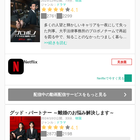
2025/12/6公開
、
75分
、
韓国
ジャンル：
ドラマ
4.1
2761
2299
多くの人望と輝かしいキャリアを一夜にして失っ
た判事。大手法律事務所のプロボノチームで再起
を図る中で、知ることのなかったつましく暮らす
人たちと出会い、希望と使命を見いだしていく。
>>続きを読む
Netflix
見放題
Netflixで今すぐ見る
配信中の動画配信サービスをもっと見る
グッド・パートナー ～離婚のお悩み解決します～
2024/10/2公開
、
33分
、
韓国
ジャンル：
ドラマ
4.1
2873
2198