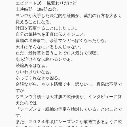
エピソード16 風変わりだけど
上映時間 1時間22分。
ヨンウが入手した決定的な証拠が、裁判の行方を大きく
変えることになる。
計画を変更することにしたミヌ。
自分の気持ちを正直に伝えるジュノ。
冒頭の出来事で、余計マンガっぽくなったかな。
天才はそんなにいるもんじゃない。
ただ、最終章と云うことでロス気分で視聴。
あぁ泣けるなぁ終わるンかぁ。
続編あるはなぁ。
ないわけないなぁ。
あってくれなきゃ困る。
余談ながら、ネット情報で申し訳ないし、真偽は不明で
すが、
ウヨンウ弁護士は天才肌の製作側が、インタビューに答
えたのでは、
『シーズン２・続編の予定を検討している』とのことで
す。
また、２０２４年頃にシーズン２が放送できるように製