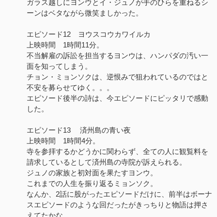
ガラス越しにヨンウとイ・ジュノが手のひらを重ねるシ
ーンはベタながら微笑ましかった。
エピソード12 ヨウスコウカワイルカ
上映時間 1時間11分。
不当解雇の訴訟を担当するヨンウは、ハンパダの汚い一
面を知ってしまう。
チョン・ミョンソクは、逆恨みで狙われているのではと
不安を募らせてゆく。。。
エピソード後半の詩は、今エピソードにピッタリで感動
した。
エピソード13 済州島の青い夜
上映時間 1時間4分。
寺を参拝するかどうかに関わらず、全ての人に観覧料を
請求しているとして済州島の寺院が訴えられる。
ジュノの家族と初対面を果たすヨンウ。
これまでの人生を振り返るミョンソク。
なんか、2話に股がったエピソードだけに、前半はボーナ
スエピソードのような回だったがきっちりと物語は押さ
えてたかな。