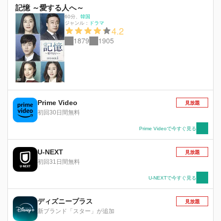
記憶 ～愛する人へ～
60分
、
韓国
ジャンル：
ドラマ
4.2
1879
1905
Prime Video
見放題
初回30日間無料
Prime Videoで今すぐ見る
U-NEXT
見放題
初回31日間無料
U-NEXTで今すぐ見る
ディズニープラス
見放題
新ブランド「スター」が追加