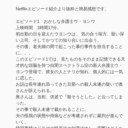
Netflixエピソード紹介より抜粋と簡易感想です。
エピソード1 おかしな弁護士ウ・ヨンウ
上映時間 1時間17分。
初出勤の日を迎えたウヨンウは、 気の合う味方、疑い深
い上司、そしてかつての知り合いに出会う。
その後、老夫婦の間で起こった暴行事件を担当すること
に。。。
このエピソード1では、見たものをそのまま記憶できる天
才的な頭脳を持つ自閉スペクトラム症の新人弁護士ウ・
ヨンウ登場で、彼女の人とナリが知れ、個人的には一気
に恋した。
お話は長年連れ添ってきた旦那への殺人未遂の疑いで奥
さんが訴えられる。
奥さんは、当初、供述で『殺そうとした』と云ってしま
った。
その事で殺人未遂で裁かれることに。
夫の怪我の状態や持病などが考慮されずに裁判が進んで
いく。