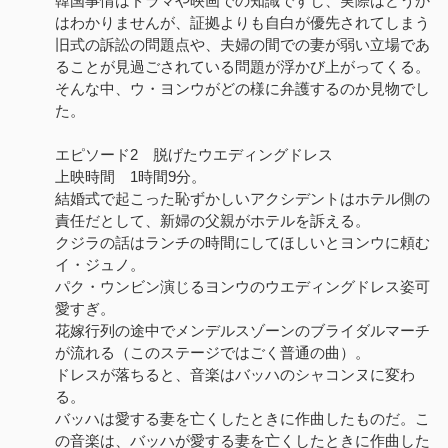
韓国事情はドラマや映画での知識ですし、実際はどうか
はわかりませんが、証拠よりも自白が優先されてしまう
旧式の訴訟の問題点や、夫婦の間での妻が弱い立場であ
ることが見過ごされている問題が浮かび上がってくる。
そんな中、ウ・ヨンウがどの様に弁護するのか見物でし
た。
エピソード2 脱げたウエディングドレス
上映時間 1時間9分。
結婚式で起こった恥ずかしいアクシデントはホテル側の
責任だとして、新婦の父親がホテルを訴える。
クジラの話はランチの時間にしてほしいとヨンウに頼む
イ・ジュノ。
パク・ウンビン演じるヨンウのウエディングドレス姿可
愛すぎ。
花嫁行列の途中でメンデルスゾーンのブライダルマーチ
が流れる（このステージではごく普通の曲）。
ドレスが落ちると、音楽はバッハのシャコンヌに変わ
る。
バッハは愛する妻を亡くしたときに作曲したものだ。こ
の音楽は、バッハが愛する妻を亡くしたときに作曲した