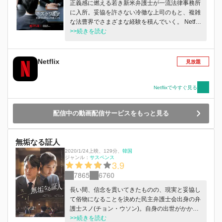
正義感に燃える若き新米弁護士が一流法律事務所
に入所。妥協を許さない冷徹な上司のもと、複雑
な法曹界でさまざまな経験を積んでいく。 Netflix
で2025年8月2日より配信中
>>続きを読む
Netflix
見放題
Netflixで今すぐ見る
配信中の動画配信サービスをもっと見る
無垢なる証人
2020/1/24上映
、
129分
、
韓国
ジャンル：
サスペンス
3.9
7865
6760
長い間、信念を貫いてきたものの、現実と妥協し
て俗物になることを決めた民主弁護士会出身の弁
護士スノ(チョン・ウソン)。自身の出世がかかっ
た殺人事件の弁護士に指定されると容疑者の無罪
>>続きを読む