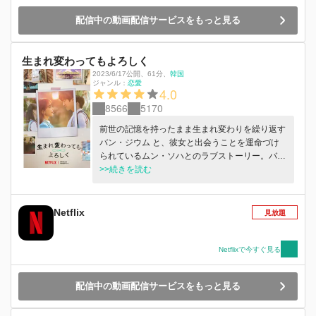
配信中の動画配信サービスをもっと見る
生まれ変わってもよろしく
2023/6/17公開
、
61分
、
韓国
ジャンル：
恋愛
4.0
8566
5170
前世の記憶を持ったまま生まれ変わりを繰り返す
バン・ジウム と、彼女と出会うことを運命づけ
られているムン・ソハとのラブストーリー。バ
ン・ジウムは、繰り返しを続ける人生に何の愛着
>>続きを読む
もなかったが、18 回目の人生で出会ったムン・
ソハを事故で失ってしまったとき、19 回目の人
生では、彼ともう一度やり直 すために生きよう
Netflix
見放題
と決意する。 Netflix シリーズ「See You In My
19th Life (英題)」2023年独占配信開始
Netflixで今すぐ見る
配信中の動画配信サービスをもっと見る