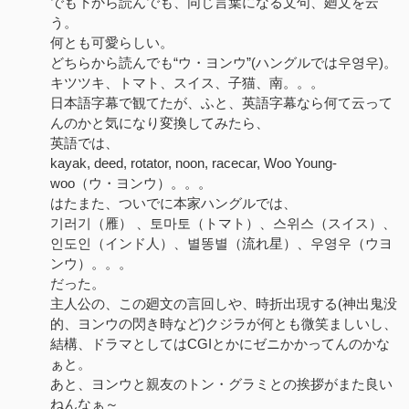
でも下から読んでも、同じ言葉になる文句、廻文を云
う。
何とも可愛らしい。
どちらから読んでも“ウ・ヨンウ”(ハングルでは우영우)。
キツツキ、トマト、スイス、子猫、南。。。
日本語字幕で観てたが、ふと、英語字幕なら何て云って
んのかと気になり変換してみたら、
英語では、
kayak, deed, rotator, noon, racecar, Woo Young-
woo（ウ・ヨンウ）。。。
はたまた、ついでに本家ハングルでは、
기러기（雁） 、토마토（トマト）、스위스（スイス）、
인도인（インド人）、별똥별（流れ星）、우영우（ウヨ
ンウ）。。。
だった。
主人公の、この廻文の言回しや、時折出現する(神出鬼没
的、ヨンウの閃き時など)クジラが何とも微笑ましいし、
結構、ドラマとしてはCGIとかにゼニかかってんのかな
ぁと。
あと、ヨンウと親友のトン・グラミとの挨拶がまた良い
ねんなぁ～