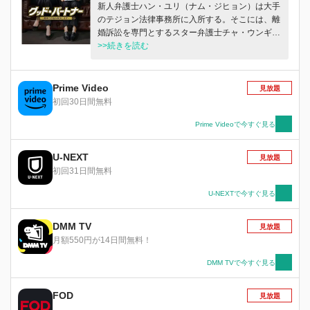
新人弁護士ハン・ユリ（ナム・ジヒョン）は大手
のテジョン法律事務所に入所する。そこには、離
婚訴訟を専門とするスター弁護士チャ・ウンギョ
ン（チャン・ナラ）がいた。興味のない離婚チー
>>続きを読む
ムに配属されたユリは、いっときの我慢だと思っ
て仕事を学びはじめるが、依頼人の利益を優先す
るウンギョンのやり方についていけない。ユリが
Prime Video
見放題
とうとう限界を感じて退職を考えていたところ
初回30日間無料
に、ウンギョンの夫の不倫を目撃。世間が注目す
るスター弁護士の離婚訴訟にユリが代理人として
Prime Videoで今すぐ見る
選ばれる。
U-NEXT
見放題
初回31日間無料
U-NEXTで今すぐ見る
DMM TV
見放題
月額550円が14日間無料！
DMM TVで今すぐ見る
FOD
見放題