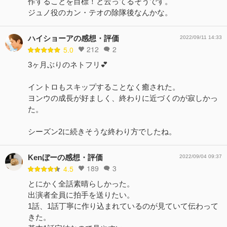
作することを目標！と云ってるそうです。
ジュノ役のカン・テオの除隊後なんかな。
ハイショーアの感想・評価
2022/09/11 14:33
212
2
5.0
3ヶ月ぶりのネトフリ💕
イントロもスキップすることなく癒された。
ヨンウの成長が好ましく、終わりに近づくのが寂しかっ
た。
シーズン2に続きそうな終わり方でしたね。
Kenぼーの感想・評価
2022/09/04 09:37
189
3
4.5
とにかく全話素晴らしかった。
出演者全員に拍手を送りたい。
1話、1話丁寧に作り込まれているのが見ていて伝わって
きた。