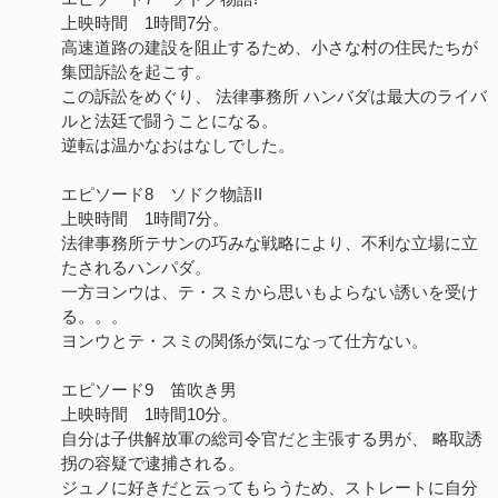
上映時間 1時間7分。
高速道路の建設を阻止するため、小さな村の住民たちが
集団訴訟を起こす。
この訴訟をめぐり、 法律事務所 ハンバダは最大のライバ
ルと法廷で闘うことになる。
逆転は温かなおはなしでした。
エピソード8 ソドク物語II
上映時間 1時間7分。
法律事務所テサンの巧みな戦略により、不利な立場に立
たされるハンパダ。
一方ヨンウは、テ・スミから思いもよらない誘いを受け
る。。。
ヨンウとテ・スミの関係が気になって仕方ない。
エピソード9 笛吹き男
上映時間 1時間10分。
自分は子供解放軍の総司令官だと主張する男が、 略取誘
拐の容疑で逮捕される。
ジュノに好きだと云ってもらうため、ストレートに自分