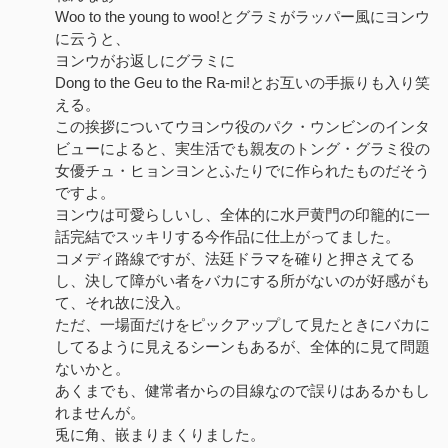
Woo to the young to woo!とグラミがラッパー風にヨンウ
に云うと、
ヨンウがお返しにグラミに
Dong to the Geu to the Ra-mi!とお互いの手振りも入り笑
える。
この挨拶についてウヨンウ役のパク・ウンビンのインタ
ビューによると、実生活でも親友のトング・グラミ役の
女優チュ・ヒョンヨンとふたりでに作られたものだそう
ですよ。
ヨンウは可愛らしいし、全体的に水戸黄門の印籠的に一
話完結でスッキリする今作品に仕上がってました。
コメディ路線ですが、法廷ドラマを確りと押さえてる
し、決して障がい者をバカにする所がないのが好感がも
て、それ故に没入。
ただ、一場面だけをピックアップして見たときにバカに
してるように見えるシーンもあるが、全体的に見て問題
ないかと。
あくまでも、健常者からの目線なので誤りはあるかもし
れませんが。
兎に角、嵌まりまくりました。