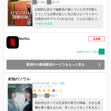
21561
8614
記録的な若さで編集長の座についた天才作家と、
どうしても仕事が欲しい元人気コピーライター。
出版社の中でつづられるのは、どんな小説よりも
甘く切ない恋物語。
>>続きを読む
Netflix
見放題
Netflixで今すぐ見る
配信中の動画配信サービスをもっと見る
未知のソウル
2025/5/24公開
、
79分
、
韓国
ジャンル：
ドラマ
4.2
8536
6667
顔以外はすべてが正反対の双子の姉妹。大きな危
機を乗り越えるため、互いのふりをして生きるこ