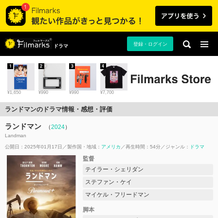
登録・ログイン
ドラマ
1
2
3
4
¥1,650
¥990
¥990
¥7,700
ランドマンのドラマ情報・感想・評価
ランドマン
（
2024
）
Landman
公開日：2025年01月17日
製作国・地域：
アメリカ
再生時間：54分
ジャンル：
ドラマ
監督
テイラー・シェリダン
ステファン・ケイ
マイケル・フリードマン
脚本