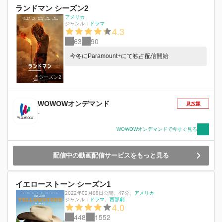
ランドマン シーズン2
アメリカ
ジャンル：
ドラマ
4.3
63
90
今冬にParamount+にて独占配信開始
シーズン2
WOWOWオンデマンド
見放題
-
WOWOWオンデマンドで今すぐ見る
配信中の動画配信サービスをもっと見る
イエローストーン シーズン1
2022年02月08日公開
、
47分
、
アメリカ
ジャンル：
ドラマ
西部劇
4.0
448
1552