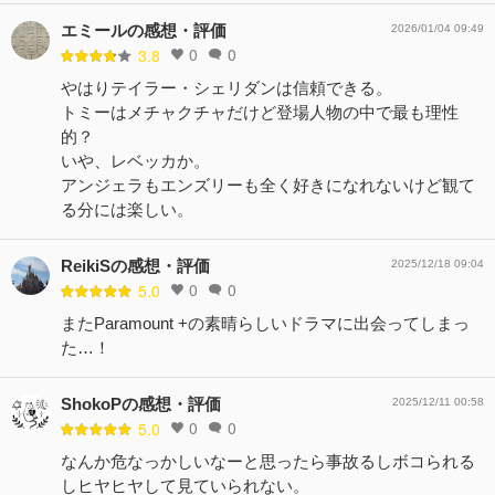
エミールの感想・評価
2026/01/04 09:49
0
0
3.8
やはりテイラー・シェリダンは信頼できる。
トミーはメチャクチャだけど登場人物の中で最も理性
的？
いや、レベッカか。
アンジェラもエンズリーも全く好きになれないけど観て
る分には楽しい。
ReikiSの感想・評価
2025/12/18 09:04
0
0
5.0
またParamount +の素晴らしいドラマに出会ってしまっ
た…！
ShokoPの感想・評価
2025/12/11 00:58
0
0
5.0
なんか危なっかしいなーと思ったら事故るしボコられる
しヒヤヒヤして見ていられない。