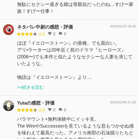
無駄にセクシー過ぎる娘は母親似だったのね…すげー家
族！すげー仕事！
ネタバレ中尉の感想・評価
2025/11/15 18:32
2
0
4.0
ほぼ『イエローストーン』の亜種。でも面白い。
アリ•ラーターは20年近く前のドラマ『ヒーローズ』
(2006〜)でも本作と似たようなセクシーな人妻を演じて
いたような。
物語は『イエローストーン』より…
>>続きを読む
Yutaの感想・評価
2025/11/09 21:28
0
0
4.5
パラマウント+無料体験中にイッキ見。
The WireやSuccessionを見ているような息もつかせぬ感
を味わえて最高だった。アメリカ南部の石油掘りたちと