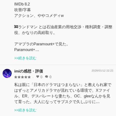
IMDb 8.2
吹替/字幕
アクション、ややコメディw
🚒ランドマン とは石油産業の用地交渉・権利調査・調整
役、かなりの高給取り。
アマプラのParamount+で見た。
Paramount+…
>>続きを読む
imiの感想・評価
2026/01/12 22:22
0
0
-
私は親に「日本のドラマはつまらない」と教えられ家で
はずっとアメリカドラマが流れている環境で、Xファイ
ル、ER、デスパレートな妻たち、OC、gleeなんかを見
て育った。大人になってサブスクで久しぶりに…
>>続きを読む