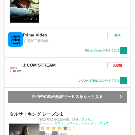
シーズン1
Prime Video
購入
初回30日間無料
Prime Videoで今すぐ見る
J:COM STREAM
見放題
-
J:COM STREAMで今すぐ見る
配信中の動画配信サービスをもっと見る
タルサ・キング シーズン1
2023年12月01日公開
、
38分
、
アメリカ
ジャンル：
ドラマ
クライム
ギャング・マフィア
4.1
274
1495