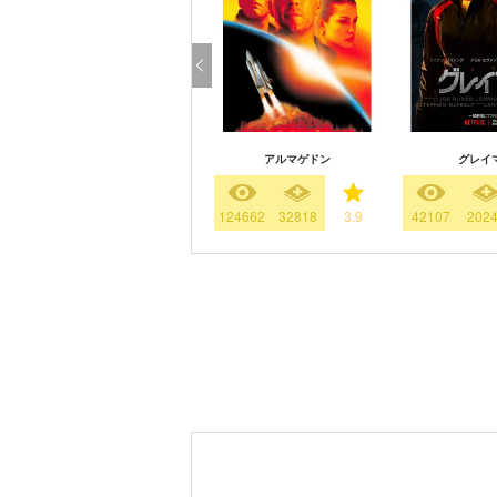
アルマゲドン
グレイ
124662
32818
3.9
42107
202