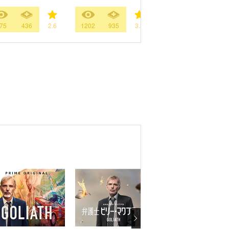
75
436
2.6
1202
935
3.3
33
181
3.