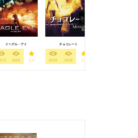
イーグル・アイ
チョコレート
ギフト
613
4555
3.4
5029
3936
3.5
7163
2162
3.