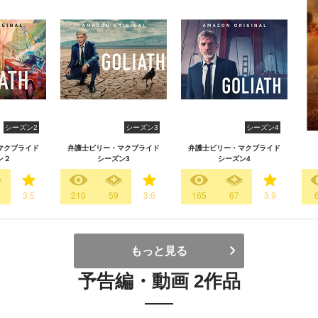
シーズン2
シーズン3
シーズン4
マクブライド
弁護士ビリー・マクブライド
弁護士ビリー・マクブライド
ン２
シーズン3
シーズン4
3.5
210
59
3.6
165
67
3.9
もっと見る
予告編・動画 2作品