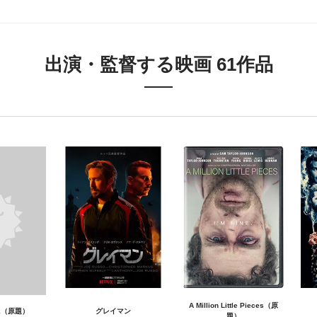
出演・監督する映画 61作品
A Million Little Pieces（原
eak（原題）
グレイマン
題）