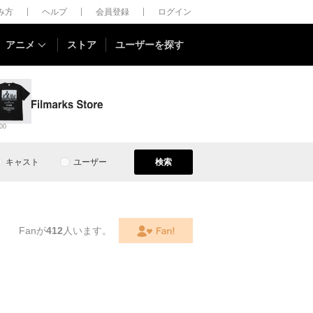
しみ方
ヘルプ
会員登録
ログイン
アニメ
ストア
ユーザーを探す
00
キャスト
ユーザー
検索
Fanが
412
人います。