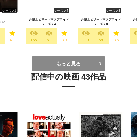
シーズン1
シーズン4
シーズン3
弁護士ビリー・マクブライド
弁護士ビリー・マクブライド
弁
マン
シーズン4
シーズン3
0
4.1
165
67
3.9
210
59
3.6
2
もっと見る
配信中の映画 43作品