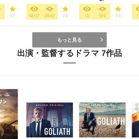
2.7
42107
20247
3.8
10
524
3.6
1
もっと見る
出演・監督するドラマ 7作品