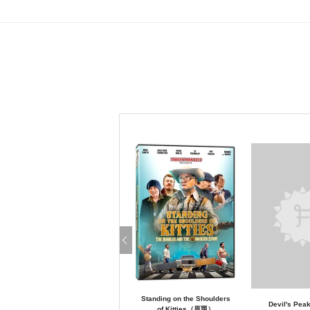
Standing on the Shoulders
Devil's P
of Kitties（原題）