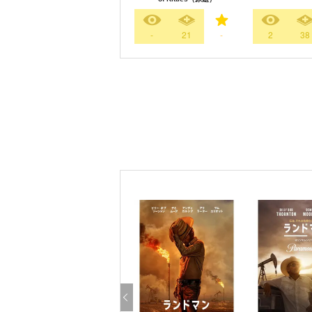
-
21
-
2
38