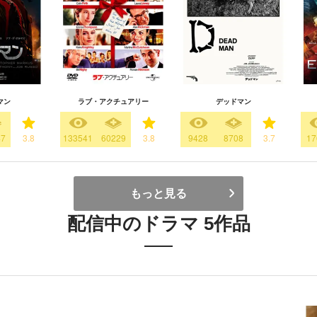
マン
ラブ・アクチュアリー
デッドマン
47
3.8
133541
60229
3.8
9428
8708
3.7
17
もっと見る
配信中のドラマ 5作品