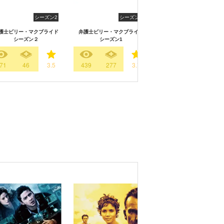
シーズン2
シーズン1
シーズン
護士ビリー・マクブライド
弁護士ビリー・マクブライド
FARGO/ファーゴ
シーズン２
シーズン1
71
46
3.5
439
277
3.7
5681
4967
4.