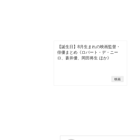
【誕生日】8月生まれの映画監督・
俳優まとめ《ロバート・デ・ニー
ロ、蒼井優、岡田将生 ほか》
映画