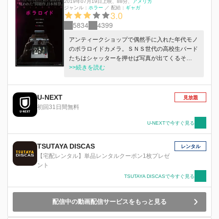
2019年07月19日上映
、
88分
、
アメリカ
ジャンル：
ホラー
／
配給：
ギャガ
3.0
5834
4399
アンティークショップで偶然手に入れた年代モノ
のポラロイドカメラ。ＳＮＳ世代の高校生バード
たちはシャッターを押せば写真が出てくるそ
の“新感覚”なカメラに夢中になる。しかしその
>>続きを読む
後、撮影された友人が次々と悲惨な死を遂げてい
く。死の順番とその法則。被写体の傍に必ず写り
込み、死ねば別の被写体に移動する不可解な＜影
U-NEXT
見放題
＞。連鎖する悪夢の元凶がこのカメラにあること
初回31日間無料
に気付いたバードだったが、自らも写真に写り込
んでいることが発覚し―。
U-NEXTで今すぐ見る
TSUTAYA DISCAS
レンタル
【宅配レンタル】単品レンタルクーポン1枚プレゼ
ント
TSUTAYA DISCASで今すぐ見る
配信中の動画配信サービスをもっと見る