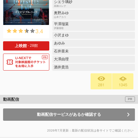
シエラ璃砂
⾼橋エレナ
奥野みゆ
⼭本アカリ
平澤瑠菜
3.4
伊藤猫歌
小沢まゆ
あゆみ
上映館
- 28館
⽯井亜未
大澤由理
酒井貴浩
281
1345
動画配信
PR
動画配信サービスがあるか確認する
2026年7月更新：最新の配信状況は各サイトでご確認ください