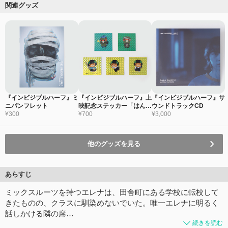
関連グッズ
『インビジブルハーフ』ミ
『インビジブルハーフ』上
『インビジブルハーフ』サ
ニパンフレット
映記念ステッカー「はんぶ
ウンドトラックCD
¥300
んみきゃん」（5種セッ
¥700
¥3,000
ト）
他のグッズを見る
あらすじ
ミックスルーツを持つエレナは、⽥舎町にある学校に転校して
きたものの、クラスに馴染めないでいた。唯⼀エレナに明るく
話しかける隣の席…
続きを読む