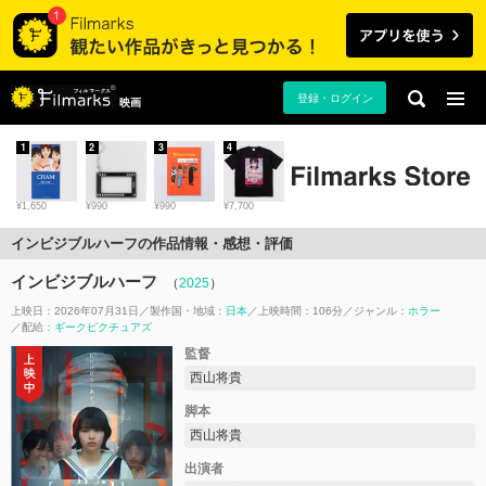
登録・ログイン
映画
1
2
3
4
¥1,650
¥990
¥990
¥7,700
インビジブルハーフの作品情報・感想・評価
インビジブルハーフ
（
2025
）
上映日：2026年07月31日
製作国・地域：
日本
上映時間：106分
ジャンル：
ホラー
配給：
ギークピクチュアズ
監督
西山将貴
脚本
西山将貴
出演者