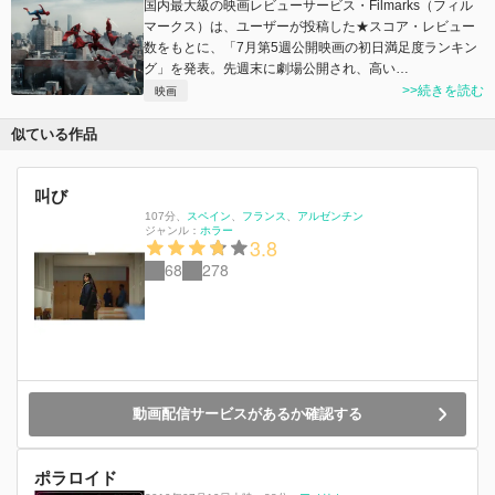
国内最大級の映画レビューサービス・Filmarks（フィル
マークス）は、ユーザーが投稿した★スコア・レビュー
数をもとに、「7月第5週公開映画の初日満足度ランキン
グ」を発表。先週末に劇場公開され、高い…
>>続きを読む
映画
似ている作品
叫び
107分
、
スペイン
フランス
アルゼンチン
ジャンル：
ホラー
3.8
68
278
動画配信サービスがあるか確認する
ポラロイド