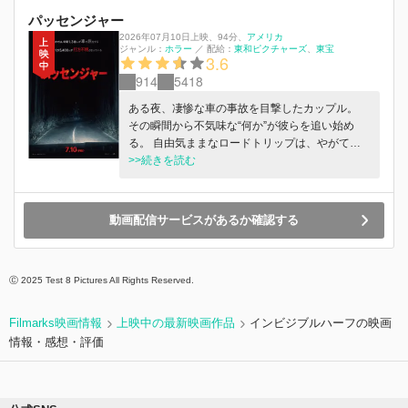
パッセンジャー
2026年07月10日上映
、
94分
、
アメリカ
ジャンル：
ホラー
／
配給：
東和ピクチャーズ
東宝
3.6
914
5418
ある夜、凄惨な車の事故を目撃したカップル。
その瞬間から不気味な“何か”が彼らを追い始め
る。 自由気ままなロードトリップは、やがて逃
げ場のない悪夢へと変わっていく――。
>>続きを読む
動画配信サービスがあるか確認する
Ⓒ 2025 Test 8 Pictures All Rights Reserved.
Filmarks映画情報
上映中の最新映画作品
インビジブルハーフの映画
情報・感想・評価