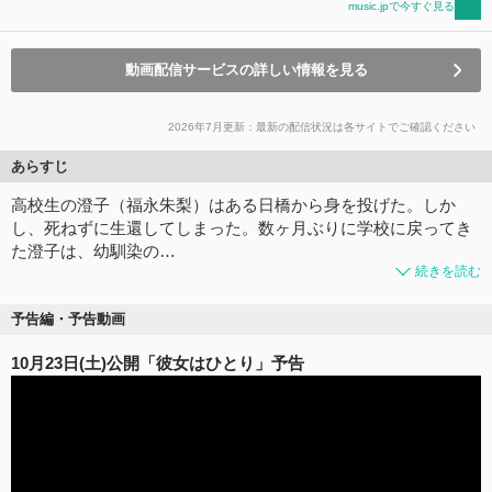
music.jpで今すぐ見る
動画配信サービスの詳しい情報を見る
2026年7月更新：最新の配信状況は各サイトでご確認ください
あらすじ
高校生の澄子（福永朱梨）はある日橋から身を投げた。しか
し、死ねずに生還してしまった。数ヶ月ぶりに学校に戻ってき
た澄子は、幼馴染の…
続きを読む
予告編・予告動画
10月23日(土)公開「彼女はひとり」予告