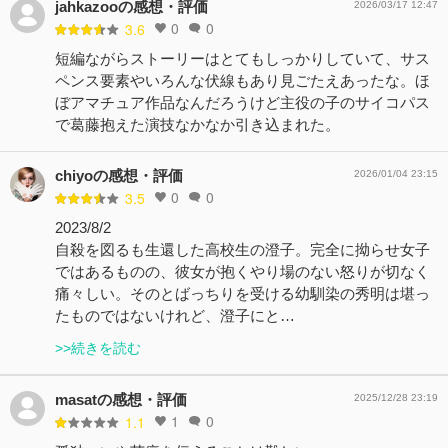
jahkazooの感想・評価
2026/03/17 12:47
0
0
3.6
短編ながらストーリーはとてもしっかりしていて、サス
ペンス要素やいろんな伏線もあり見ごたえあったな。ほ
ぼアマチュア作品なんだろうけど主役の子のサイコパス
で葛藤抱えた演技なかなか引き込まれた。
chiyoの感想・評価
2026/01/04 23:15
0
0
3.5
2023/8/2
自殺を図るも生還した高校生の澄子。完全に拗らせ女子
ではあるものの、彼女が抱くやり場のない怒りが切なく
痛々しい。そのとばっちりを受ける幼馴染の秀明は堪っ
たものではないけれど、澄子にと…
>>続きを読む
masatの感想・評価
2025/12/28 23:19
1
0
1.1