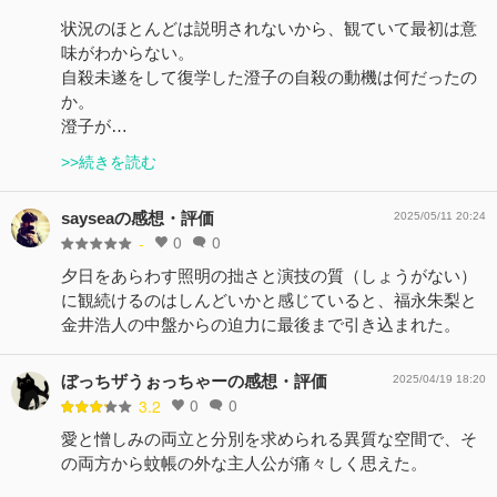
状況のほとんどは説明されないから、観ていて最初は意
味がわからない。
自殺未遂をして復学した澄子の自殺の動機は何だったの
か。
澄子が…
>>続きを読む
sayseaの感想・評価
2025/05/11 20:24
0
0
-
夕日をあらわす照明の拙さと演技の質（しょうがない）
に観続けるのはしんどいかと感じていると、福永朱梨と
金井浩人の中盤からの迫力に最後まで引き込まれた。
ぼっちザうぉっちゃーの感想・評価
2025/04/19 18:20
0
0
3.2
愛と憎しみの両立と分別を求められる異質な空間で、そ
の両方から蚊帳の外な主人公が痛々しく思えた。