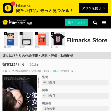
登録・ログイン
映画
1
2
3
4
¥1,650
¥990
¥990
¥7,700
彼女はひとりの作品情報・感想・評価・動画配信
彼女はひとり
（
2018
）
上映日：2021年10月23日
製作国・地域：
日本
上映時間：60分
監督
中川奈月
脚本
中川奈月
出演者
福永朱梨