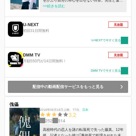
をかぶり自分の本心を出せない怜奈。先生と逢瀬
を重ねる自由奔放な海。振り向かない幼馴染にシ
>>続きを読む
ャッターを向け続ける楽人。密やかに愛する人の
幸せを願う理。焦げつく恋の視線をぶつけるあか
り。弱さを抱え、狭い水槽の中でもがき生きる彼
U-NEXT
見放題
女たちの青春群像劇。 －私たちはまだ、弱さを
初回31日間無料
上手く愛せないでいる。
U-NEXTで今すぐ見る
DMM TV
見放題
月額550円が14日間無料！
DMM TVで今すぐ見る
配信中の動画配信サービスをもっと見る
傀儡
2018年06月16日上映
、
77分
、
日本
3.2
252
514
高校時代の恋人を謎の転落死で失った藤真。12年
後、記者となった彼は｢事故死で処理させれた未