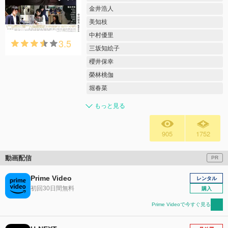
金井浩人
美知枝
中村優里
3.5
三坂知絵子
櫻井保幸
榮林桃伽
堀春菜
もっと見る
905
1752
動画配信
PR
Prime Video
レンタル
初回30日間無料
購入
Prime Videoで今すぐ見る