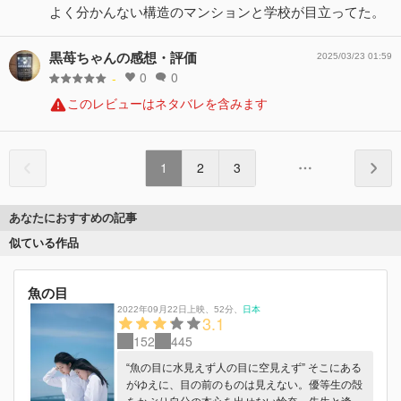
よく分かんない構造のマンションと学校が目立ってた。
黒苺ちゃんの感想・評価
2025/03/23 01:59
0
0
-
このレビューはネタバレを含みます
1
2
3
あなたにおすすめの記事
似ている作品
魚の目
2022年09月22日上映
、
52分
、
日本
3.1
152
445
“魚の目に水見えず人の目に空見えず” そこにある
がゆえに、目の前のものは見えない。優等生の殻