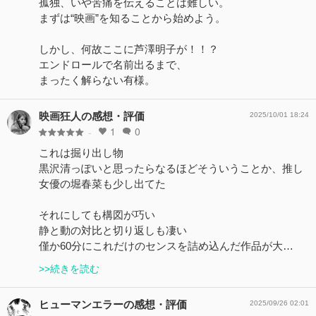
孤独、いや苦痛を伝えることは難しい。
まずは“映画”を知ることから始めよう。
しかし、何故ここに芦澤明子が！！？
エンドロールで名前出るまで、
まったく解らない有様。
映画狂人の感想・評価
2025/10/01 18:24
1
0
-
これは掘り出し物
黒沢清っぽいと思ったらなるほどそういうことか、推し
女優の堀春菜も少し出てた
それにしても構図が巧い
静と動の対比と切り返しも凄い
僅か60分にこれだけのセンスを詰め込んだ作品が大…
>>続きを読む
ヒューマンエラーの感想・評価
2025/09/26 02:01