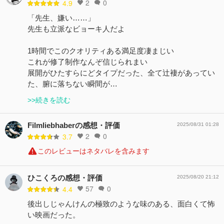
2
0
4.9
「先生、嫌い……」
先生も立派なビョーキ人だよ
1時間でこのクオリティある満足度凄まじい
これが修了制作なんぞ信じられまい
展開がひたすらにどタイプだった、全て辻褄があってい
た、腑に落ちない瞬間が…
>>続きを読む
Filmliebhaberの感想・評価
2025/08/31 01:28
2
0
3.7
このレビューはネタバレを含みます
ひこくろの感想・評価
2025/08/20 21:12
57
0
4.4
後出しじゃんけんの極致のような味のある、面白くて怖
い映画だった。