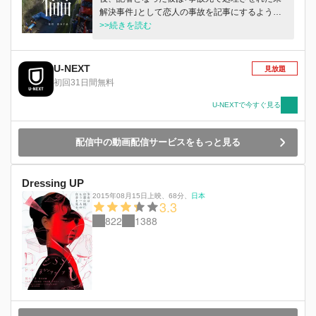
解決事件｣として恋人の事故を記事にするよう上
司から命じられる。調査のために彼女が住んでい
>>続きを読む
た村を訪れた藤真は、当時容疑者として疑われて
いた男が彼女の遺族と共に暮らしているという、
異様な光景を目にすることになる。
U-NEXT
見放題
初回31日間無料
U-NEXTで今すぐ見る
配信中の動画配信サービスをもっと見る
Dressing UP
2015年08月15日上映
、
68分
、
日本
3.3
822
1388