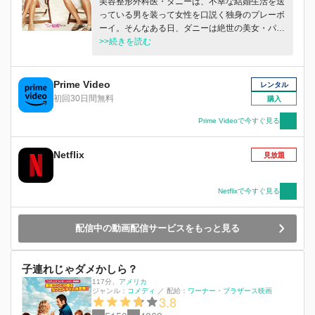
美容整形外科医・ダニーは、不幸な結婚生活を送
っている男を装って女性を口説く独身のプレーボ
ーイ。そんなある日、ダニーは絶世の美女・パー
マーと出会う。彼女となら結婚してもいいと思っ
>>続きを読む
たダニーだったが、偽りの結婚指輪が見つかって
しまい…。
Prime Video
レンタル
初回30日間無料
購入
Prime Videoで今すぐ見る
Netflix
見放題
Netflixで今すぐ見る
配信中の動画配信サービスをもっと見る
子連れじゃダメかしら？
117分
、
アメリカ
ジャンル：
コメディ
／
配給：
ワーナー・ブラザース映画
3.8