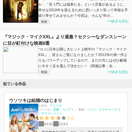
か…「笑う門には福来たる」という言葉があるように、
幸せな2016年を迎えるために思いっきり笑って幸福を手
繰り寄せてみませんか？今回は、そんな“年の…
>>続きを読む
映画
『マジック・マイクXXL』より過激？セクシーなダンスシーン
に目が釘付けな映画8選
ついに日本公開し大ヒット上映中の『マジック・マイク
XXL』。皆さんご覧になりましたか？2012年の第一作よ
りもパワーアップしているので、まだの方にはぜひ劇場
に今すぐ足を運んで頂きたい！（関連記事：全…
>>続きを読む
映画
似ている作品
ウソツキは結婚のはじまり
116分
、
アメリカ
ジャンル：
恋愛
コメディ
／
配給：
ソニー・ピクチャーズ エ
ンタテインメント
3.6
8430
3343