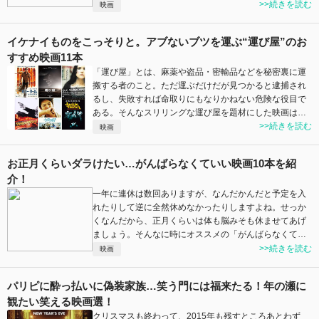
>>続きを読む
映画
イケナイものをこっそりと。アブないブツを運ぶ“運び屋”のお
すすめ映画11本
「運び屋」とは、麻薬や盗品・密輸品などを秘密裏に運
搬する者のこと。ただ運ぶだけだが見つかると逮捕され
るし、失敗すれば命取りにもなりかねない危険な役目で
ある。そんなスリリングな運び屋を題材にした映画は…
>>続きを読む
映画
お正月くらいダラけたい…がんばらなくていい映画10本を紹
介！
一年に連休は数回ありますが、なんだかんだと予定を入
れたりして逆に全然休めなかったりしますよね。せっか
くなんだから、正月くらいは体も脳みそも休ませてあげ
ましょう。そんなに時にオススメの「がんばらなくて…
>>続きを読む
映画
パリピに酔っ払いに偽装家族…笑う門には福来たる！年の瀬に
観たい笑える映画選！
クリスマスも終わって、2015年も残すところあとわず