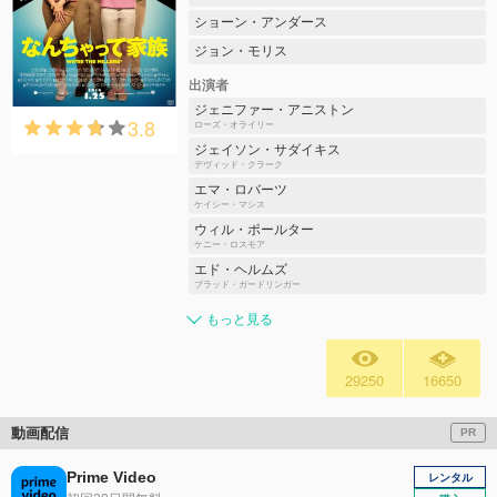
ショーン・アンダース
ジョン・モリス
出演者
ジェニファー・アニストン
3.8
ローズ・オライリー
ジェイソン・サダイキス
デヴィッド・クラーク
エマ・ロバーツ
ケイシー・マシス
ウィル・ポールター
ケニー・ロスモア
エド・ヘルムズ
ブラッド・ガードリンガー
もっと見る
29250
16650
動画配信
PR
Prime Video
レンタル