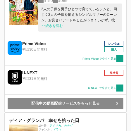
5150
4069
3人の子供を男手ひとつで育てているジムと、同
じく2人の子供を抱えるシングルマザーのローレ
ン。お見合いデートをしたがうまくいかず、彼ら
は二度と会うつもりもなかった。ところが休暇で
>>続きを読む
子供たちと訪れたアフリカのリゾート地で鉢合わ
せしてしまい…。
Prime Video
レンタル
初回30日間無料
購入
Prime Videoで今すぐ見る
U-NEXT
見放題
初回31日間無料
U-NEXTで今すぐ見る
配信中の動画配信サービスをもっと見る
ディア・グランパ 幸せを拾った日
104分
、
アメリカ
カナダ
ジャンル：
ドラマ