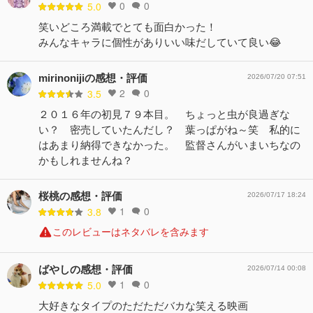
0
0
5.0
笑いどころ満載でとても面白かった！
みんなキャラに個性がありいい味だしていて良い😂
mirinonijiの感想・評価
2026/07/20 07:51
2
0
3.5
２０１６年の初見７９本目。 ちょっと虫が良過ぎな
い？ 密売していたんだし？ 葉っぱがね～笑 私的に
はあまり納得できなかった。 監督さんがいまいちなの
かもしれませんね？
桜桃の感想・評価
2026/07/17 18:24
1
0
3.8
このレビューはネタバレを含みます
ばやしの感想・評価
2026/07/14 00:08
1
0
5.0
大好きなタイプのただただバカな笑える映画