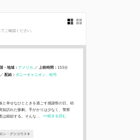
にてご確認ください。
。
国・地域：
アメリカ
／
上映時間：
153分
／
配給：
ポニーキャニオン
松竹
族と幸せなひとときを過ごす感謝祭の日、幼
突如訪れた惨劇。手がかりは少なく、警察
>>続きを読む
査は錯綜する。そんな…
ロン・グジコウスキ