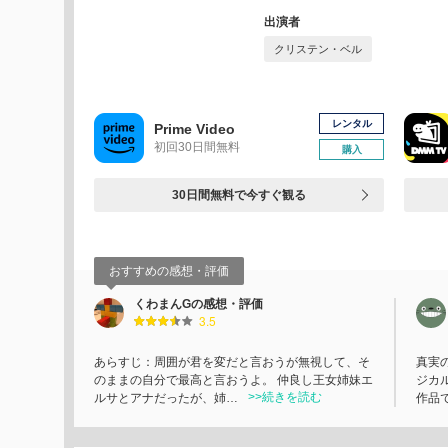
出演者
クリステン・ベル
レンタル
Prime Video
初回30日間無料
購入
30日間無料で今すぐ観る
おすすめの感想・評価
くわまんGの感想・評価
3.5
あらすじ：周囲が君を変だと言おうが無視して、そ
真実
のままの自分で最高と言おうよ。 仲良し王女姉妹エ
ジカ
>>続きを読む
ルサとアナだったが、姉…
作品