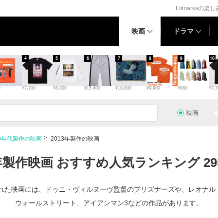
Filmarksの楽
映画
ドラマ
4
5
6
7
8
9
10
0
¥7,700
¥8,800
¥15,400
¥19,800
¥9,900
¥880
¥7,7
映画
10年代製作の映画
2013年製作の映画
3年製作映画 おすすめ人気ランキング 29
された映画には、ドゥニ・ヴィルヌーヴ監督のプリズナーズや、レオナ
ウォールストリート、アイアンマン3などの作品があります。