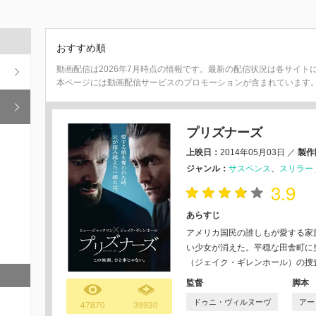
おすすめ順
動画配信は2026年7月時点の情報です。最新の配信状況は各サイト
本ページには動画配信サービスのプロモーションが含まれています
プリズナーズ
上映日：
2014年05月03日
／
製作
ジャンル：
サスペンス
スリラー
3.9
あらすじ
アメリカ国民の誰しもが愛する家
い少女が消えた。平穏な田舎町に
（ジェイク・ギレンホール）の捜
監督
脚本
ドゥニ・ヴィルヌーヴ
アー
47870
39930