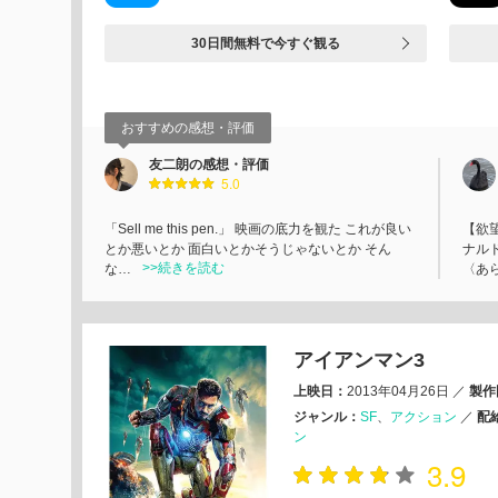
30日間無料で今すぐ観る
おすすめの感想・評価
友二朗の感想・評価
5.0
「Sell me this pen.」 映画の底力を観た これが良い
【欲
とか悪いとか 面白いとかそうじゃないとか そん
ナル
>>続きを読む
な…
〈あら
アイアンマン3
上映日：
2013年04月26日
／
製作
ジャンル：
SF
アクション
／
配
ン
3.9