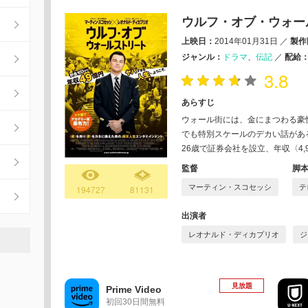
ウルフ・オブ・ウォー
上映日：
2014年01月31日
／
製作
ジャンル：
ドラマ
伝記
／
配給
3.8
あらすじ
ウォール街には、金にまつわる豪
でも特別スケールのデカい話がある。
26歳で証券会社を設立、年収〈4,
監督
脚
マーティン・スコセッシ
テ
194727
81131
出演者
レオナルド・ディカプリオ
ジ
見放題
Prime Video
初回30日間無料