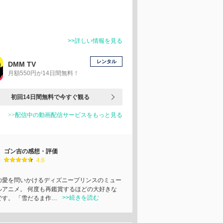
>>詳しい情報を見る
レンタル
DMM TV
月額550円が14日間無料！
初回14日間無料で今すぐ観る
>>配信中の動画配信サービスをもっと見る
ゴン吉の感想・評価
4.6
の愛を問いかけるディズニープリンスのミュー
ルアニメ。 何度も再鑑賞するほどの大好きな
>>続きを読む
です。 「雪だるま作…