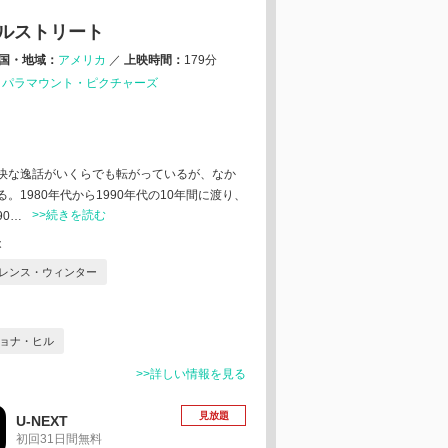
ルストリート
国・地域：
アメリカ
／
上映時間：
179分
：
パラマウント・ピクチャーズ
快な逸話がいくらでも転がっているが、なか
1980年代から1990年代の10年間に渡り、
>>続きを読む
90…
本
レンス・ウィンター
ョナ・ヒル
>>詳しい情報を見る
見放題
U-NEXT
初回31日間無料