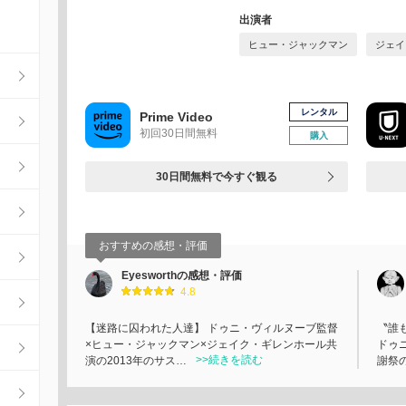
出演者
ヒュー・ジャックマン
ジェイ
レンタル
Prime Video
初回30日間無料
購入
30日間無料で今すぐ観る
おすすめの感想・評価
Eyesworthの感想・評価
4.8
【迷路に囚われた人達】 ドゥニ・ヴィルヌーブ監督
〝誰
×ヒュー・ジャックマン×ジェイク・ギレンホール共
ドゥ
>>続きを読む
演の2013年のサス…
謝祭