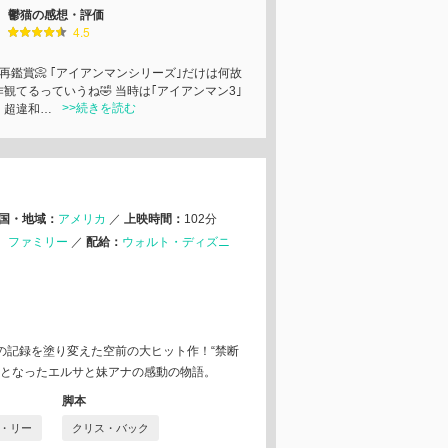
鬱猫の感想・評価
4.5
1 再鑑賞📀 ｢アイアンマンシリーズ｣だけは何故
観てるっていうね🤣 当時は｢アイアンマン3｣
>>続きを読む
、超違和…
国・地域：
アメリカ
／
上映時間：
102分
ファミリー
／
配給：
ウォルト・ディズニ
の記録を塗り変えた空前の大ヒット作！“禁断
＞となったエルサと妹アナの感動の物語。
脚本
・リー
クリス・バック