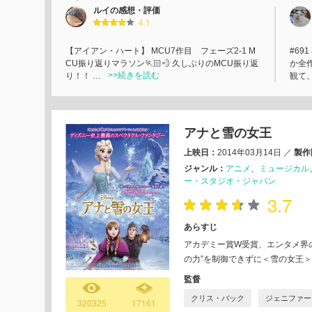
ルイの感想・評価
4.1
【アイアン・ハート】 MCU7作目 フェーズ2-1 M
#69
CU振り返りマラソン🏃🏻💨 久しぶりのMCU振り返
か全作
>>続きを読む
り！！ …
観て
アナと雪の女王
上映日：
2014年03月14日
／
製作
ジャンル：
アニメ
ミュージカル
ー・スタジオ・ジャパン
3.7
あらすじ
アカデミー賞W受賞、エンタメ界
の力”を制御できずに＜雪の女王
監督
クリス・バック
ジェニファー
320325
17161