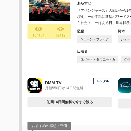
あらすじ
『アベンジャーズ』の戦いから1
びえ、一心不乱に新型パワードス
られたトニーはある日、世界転覆
監督
脚本
134161
12412
シェーン・ブラック
シェー
出演者
ロバート・ダウニー・Jr
グウ
レンタル
DMM TV
月額550円が14日間無料！
初回14日間無料で今すぐ観る
おすすめの感想・評価