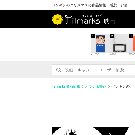
ペンギンのクリスマスの作品情報・感想・評価
映画
1
2
3
¥1,650
¥990
¥99
Filmarks映画情報
オランダ映画
ペンギンのク