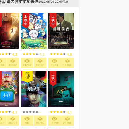
今話題のおすすめ映画
2026/08/06 20:00現在
4.3
4.1
4.0
313
44632
24242
15198
1983
14160
2027
1.8
上映
4.1
-
4.1
021
38394
66
10769
11798
24155