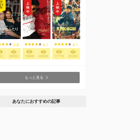
26
21
映
3.8
4.1
4.1
55
28055
76868
48205
17779
20283
もっと見る
あなたにおすすめの記事