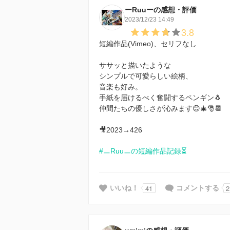
ーRuuーの感想・評価
2023/12/23 14:49
3.8
短編作品(Vimeo)、セリフなし
ササッと描いたような
シンプルで可愛らしい絵柄、
音楽も好み。
手紙を届けるべく奮闘するペンギン🐧
仲間たちの優しさが沁みます😊🎄🎅📆
🎥2023→426
#ㅡRuuㅡの短編作品記録⏳
41
2
いいね！
コメントする