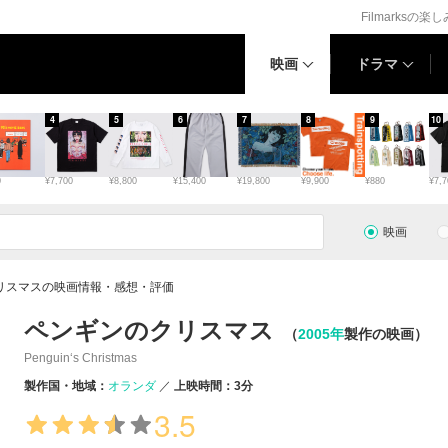
Filmarksの楽
映画
ドラマ
4
5
6
7
8
9
10
0
¥7,700
¥8,800
¥15,400
¥19,800
¥9,900
¥880
¥7,7
映画
リスマスの映画情報・感想・評価
ペンギンのクリスマス
（
2005年
製作の映画）
Penguin‘s Christmas
製作国・地域：
オランダ
上映時間：3分
3.5