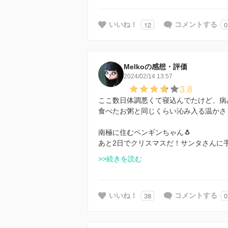
12
0
いいね！
コメントする
Melkoの感想・評価
2024/02/14 13:57
3.8
ここ数日体調悪くて寝込んでたけど、病
食べたお粥と同じくらい沁み入る温かさ
南極に住むペンギンちゃん🐧
あと2日でクリスマスだ！サンタさんに
>>続きを読む
38
0
いいね！
コメントする