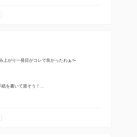
み上がり一発目がコレで良かったわぁ〜
手紙を書いて渡そう！…