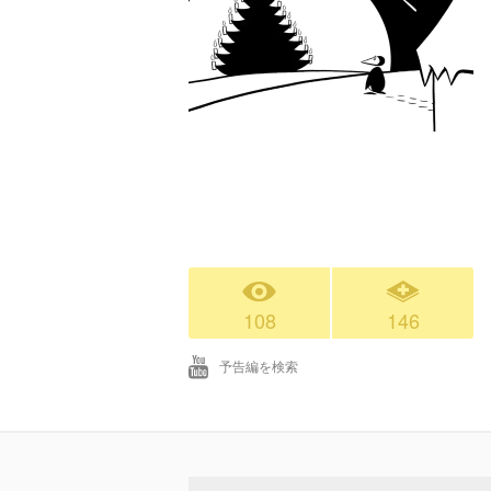
108
146
予告編を検索