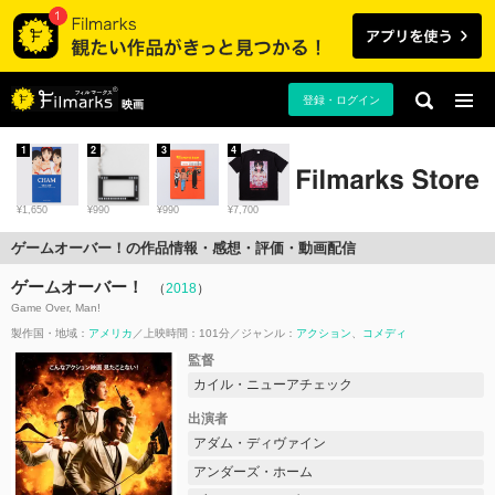
登録・ログイン
映画
1
2
3
4
¥1,650
¥990
¥990
¥7,700
ゲームオーバー！の作品情報・感想・評価・動画配信
ゲームオーバー！
（
2018
）
Game Over, Man!
製作国・地域：
アメリカ
上映時間：101分
ジャンル：
アクション
コメディ
監督
カイル・ニューアチェック
出演者
アダム・ディヴァイン
アンダーズ・ホーム