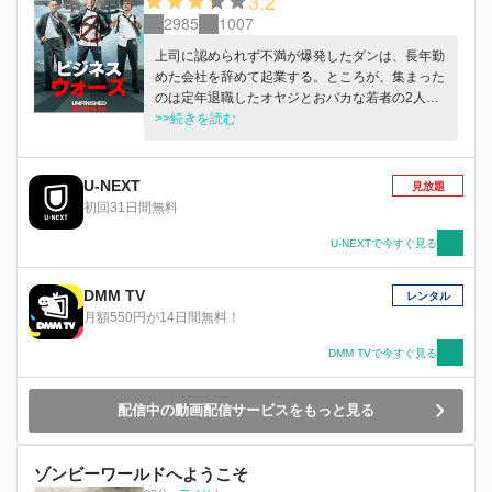
3.2
2985
1007
上司に認められず不満が爆発したダンは、長年勤
めた会社を辞めて起業する。ところが、集まった
のは定年退職したオヤジとおバカな若者の2人だ
け。悪戦苦闘の末、大企業との取引がまとまった
>>続きを読む
3人は、契約のために出張するが、その前にダン
の元上司が現れ…。
U-NEXT
見放題
初回31日間無料
U-NEXTで今すぐ見る
DMM TV
レンタル
月額550円が14日間無料！
DMM TVで今すぐ見る
配信中の動画配信サービスをもっと見る
ゾンビーワールドへようこそ