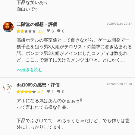
下品な笑いあり
面白いです
二階堂の感想・評価
2026/06/24 22:37
6
0
2.0
高級ホテルの客室係として働きながら、ゲーム開発で一
獲千金を狙う男3人組がテロリストの襲撃に巻き込まれる
話。ポンコツ男3人組がメインにしたコメディは数あれ
ど、ここまで魅了に欠けるメンツは中々。とにかく…
>>続きを読む
dai1009の感想・評価
2026/05/20 00:19
1
0
4.0
アホになる気はあんのかぁぁっ⁉️
って言われてる様な作品。
下品でふざけてて、めちゃくちゃだけど、でも作りは意
外にしっかりしてます。