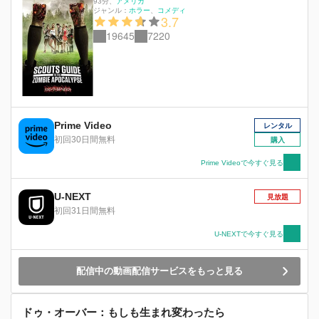
93分
、
アメリカ
ジャンル：
ホラー
コメディ
3.7
19645
7220
Prime Video
レンタル
初回30日間無料
購入
Prime Videoで今すぐ見る
U-NEXT
見放題
初回31日間無料
U-NEXTで今すぐ見る
配信中の動画配信サービスをもっと見る
ドゥ・オーバー：もしも生まれ変わったら