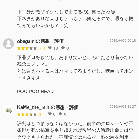
下半身がモザイクなしで出てるのは笑ったわ😂
下ネタがありな人はちょいちょい笑えるので、暇なら観
てみてもいいかも？！笑
obagamiの感想・評価
2026/04/29 00:18
19
0
2.8
下品グロ好きでも、あまり笑いどころにたどり着かない
残念コメディ。
とは言えハマる人はハマってるようだし、映画ってホン
トすきずき。
POO POO HEAD
KaMe_the_m.h.の感想・評価
2026/04/23 21:27
0
0
3.4
評判ほどつまらなくはなかった。前半のグロシーンや不
条理な死の描写を乗り越えれば後半の人質救出劇にはワ
クワクさせられた。不謹慎ではあるが、敵の屍を利用し