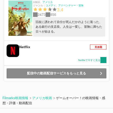
108分
、
アメリカ
ジャンル：
コメディ
アドベンチャー・冒険
3.4
2473
856
旧友に誘われて自分が死んだかのように装った、
ある銀行の支店長。人生は一変し、冒険に満ちた
日々が始まる。
Netflix
見放題
Netflixで今すぐ見る
配信中の動画配信サービスをもっと見る
Filmarks映画情報
アメリカ映画
ゲームオーバー！の映画情報・感
想・評価・動画配信