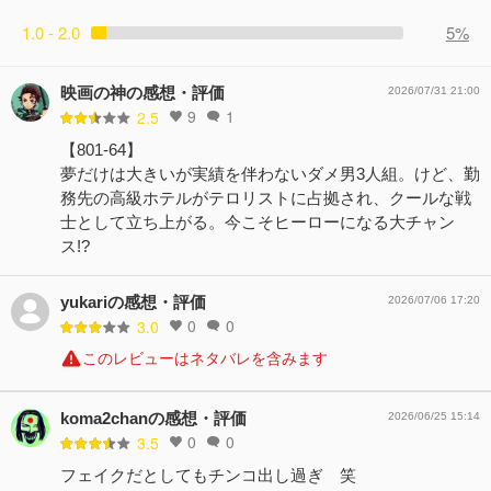
1.0 - 2.0
5%
映画の神の感想・評価
2026/07/31 21:00
9
1
2.5
【801-64】
夢だけは大きいが実績を伴わないダメ男3人組。けど、勤
務先の高級ホテルがテロリストに占拠され、クールな戦
士として立ち上がる。今こそヒーローになる大チャン
ス!?
yukariの感想・評価
2026/07/06 17:20
0
0
3.0
このレビューはネタバレを含みます
koma2chanの感想・評価
2026/06/25 15:14
0
0
3.5
フェイクだとしてもチンコ出し過ぎ 笑