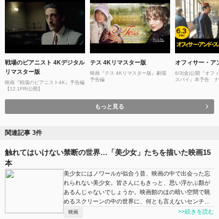
戦場のピアニスト 4Kデジタル
テス 4Kリマスター版
オフィサー・ア
リマスター版
映画『テス 4Kリマスター版』劇場
6/3(金)公開『オ
予告編
スパイ』本予告 ナ
映画『戦場のピアニスト4K』予告編
平定知
【12.1FRI公開】
もっと見る
関連記事 3件
触れてはいけない禁断の世界…「美少女」たちを描いた映画15
本
美少女にはノワールが似合う昔、映画の中で出会った忘
れられない美少女。皆さんにもきっと、思い浮かぶ顏が
あるんじゃないでしょうか。映画館のほの暗い空間で眺
めるスクリーンの中の世界に、何とも言えないセンチ…
>>続きを読む
映画