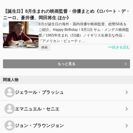
【誕生日】8月生まれの映画監督・俳優まとめ《ロバート・デ・
ニーロ、蒼井優、岡田将生 ほか》
8月が誕生日の海外・国内俳優や映画監督、総勢58名を
ご紹介。Happy Birthday！8月1日 サム・メンデス映画監
督／1965年生まれ（53歳）／イギリス出身主な作品：
『アメリカン・ビューティ…
>>続きを読む
映画
もっと見る
関連人物
ジェラール・ブラッシュ
エマニュエル・セニエ
ジョン・ブラウンジョン