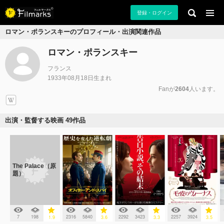
登録・ログイン
ロマン・ポランスキーのプロフィール・出演関連作品
ロマン・ポランスキー
フランス
1933年08月18日生まれ
Fanが
2604
人います。
出演・監督する映画 49作品
The Palace（原
題）
7
198
2316
5840
2292
3423
2257
3924
1.9
3.6
3.3
3.5