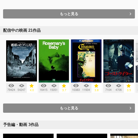
もっと見る
配信中の映画 21作品
79424
54247
16415
15051
10383
11934
7104
4706
4.0
3.7
3.8
3.5
もっと見る
予告編・動画 3作品