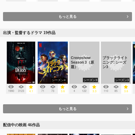
もっと見る
出演・監督するドラマ 19作品
Creepshow
ブラックライト
Season 3（原
ニング: シーズ
題）
ン3
シーズン4
シーズン3
シーズン3
1990
3123
71
73
4
122
110
85
4.1
3.6
3.3
3.6
もっと見る
配信中の映画 46作品