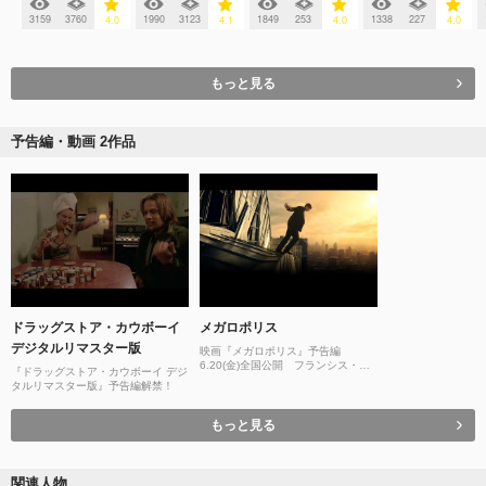
3159
3760
1990
3123
1849
253
1338
227
4.0
4.1
4.0
4.0
もっと見る
予告編・動画 2作品
ドラッグストア・カウボーイ
メガロポリス
デジタルリマスター版
映画『メガロポリス』予告編
6.20(金)全国公開 フランシス・フ
『ドラッグストア・カウボーイ デジ
ォード・コッポラ監督最新作がつい
タルリマスター版』予告編解禁！
に日本上陸！
もっと見る
関連人物