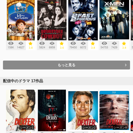
158K
14627
5824
6959
79450
6072
54753
7429
3.8
3.6
3.8
3.8
もっと見る
配信中のドラマ 17作品
シーズン1
シーズン2
シーズン8