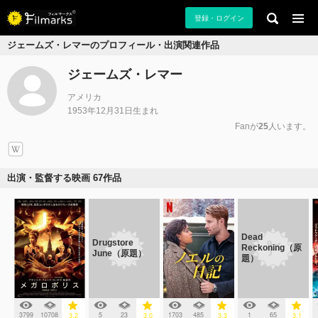
登録・ログイン
ジェームズ・レマーのプロフィール・出演関連作品
ジェームズ・レマー
アメリカ
1953年12月31日生まれ
Fanが
25
人います。
出演・監督する映画 67作品
Dead
Drugstore
Reckoning（原
June（原題）
題）
3799
10708
5
23
1703
485
1
65
3.2
3.0
3.3
3.1