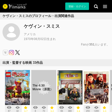
登録・ログイン
ケヴィン・スミスのプロフィール・出演関連作品
ケヴィン・スミス
アメリカ
1970年08月02日生まれ
Fanが
351
人います。
出演・監督する映画 33作品
The 4:30
Movie（原題）
87
32
8
70
66
380
255
1289
3.7
3.2
3.8
3.3