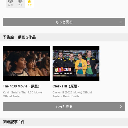
509
611
3.7
もっと見る
予告編・動画 2作品
The 4:30 Movie（原題）
Clerks III（原題）
Kevin Smith's The 4:30 Movie
Clerks III (2022 Movie) Official
Official Trailer
Trailer - Kevin Smith
もっと見る
関連記事 1件