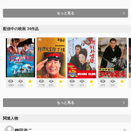
もっと見る
配信中の映画 34作品
1885
1150
1178
870
781
515
479
375
3.6
3.7
3.9
4.0
もっと見る
関連人物
鶴田浩二