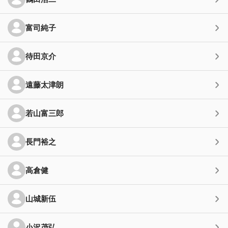
富司純子
待田京介
遠藤太津朗
若山富三郎
長門裕之
高倉健
山城新伍
小沢茂弘