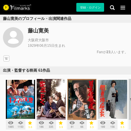
登録・ログイン
藤山寛美のプロフィール・出演関連作品
藤山寛美
大阪府大阪市
1929年06月15日生まれ
Fanが
23
人います。
出演・監督する映画 61作品
1885
1150
186
335
81
66
189
156
3.6
3.9
3.3
3.5