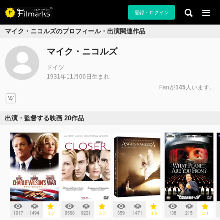
登録・ログイン
マイク・ニコルズのプロフィール・出演関連作品
マイク・ニコルズ
ドイツ
1931年11月06日生まれ
Fanが
145
人います。
出演・監督する映画 20作品
1917
1494
9568
9221
359
1471
138
215
3.2
3.2
3.9
3.1