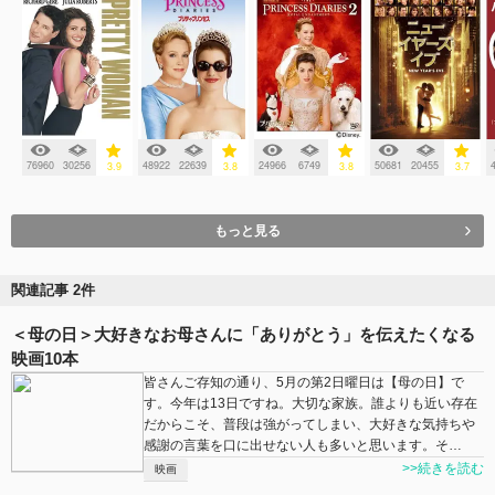
76960
30256
48922
22639
24966
6749
50681
20455
3.9
3.8
3.8
3.7
もっと見る
関連記事 2件
＜母の日＞大好きなお母さんに「ありがとう」を伝えたくなる
映画10本
皆さんご存知の通り、5月の第2日曜日は【母の日】で
す。今年は13日ですね。大切な家族。誰よりも近い存在
だからこそ、普段は強がってしまい、大好きな気持ちや
感謝の言葉を口に出せない人も多いと思います。そ…
>>続きを読む
映画