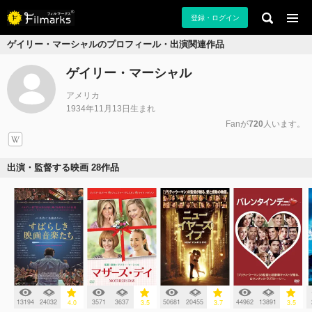
登録・ログイン
ゲイリー・マーシャルのプロフィール・出演関連作品
ゲイリー・マーシャル
アメリカ
1934年11月13日生まれ
Fanが
720
人います。
出演・監督する映画 28作品
13194
24032
3571
3637
50681
20455
44962
13891
4.0
3.5
3.7
3.5