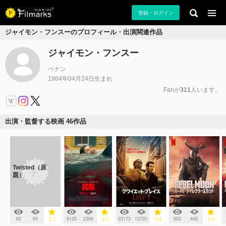
登録・ログイン
ジャイモン・フンスーのプロフィール・出演関連作品
ジャイモン・フンスー
ベナン
1964年04月24日生まれ
Fanが
311
人います。
出演・監督する映画 46作品
Twisted（原
題）
62
65
8125
2306
23173
13720
552
443
2.7
3.1
3.6
3.6