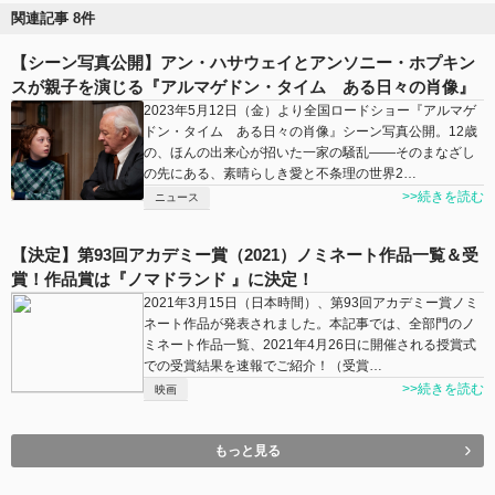
関連記事 8件
【シーン写真公開】アン・ハサウェイとアンソニー・ホプキン
スが親子を演じる『アルマゲドン・タイム ある日々の肖像』
2023年5月12日（⾦）より全国ロードショー『アルマゲ
ドン・タイム ある日々の肖像』シーン写真公開。12歳
の、ほんの出来心が招いた一家の騒乱——そのまなざし
の先にある、素晴らしき愛と不条理の世界2…
>>続きを読む
ニュース
【決定】第93回アカデミー賞（2021）ノミネート作品一覧＆受
賞！作品賞は『ノマドランド 』に決定！
2021年3月15日（日本時間）、第93回アカデミー賞ノミ
ネート作品が発表されました。本記事では、全部門のノ
ミネート作品一覧、2021年4月26日に開催される授賞式
での受賞結果を速報でご紹介！（受賞…
>>続きを読む
映画
もっと見る