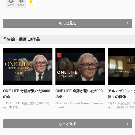
4876
6565
4.1
もっと見る
予告編・動画 10作品
ONE LIFE 奇跡が繋いだ6000
ONE LIFE 奇跡が繋いだ6000
アルマゲドン・
の命
の命
日々の肖像
『ONE LIFE 奇跡が繋いだ6000の
One Life | Official Trailer | Bleecker
5月12日(金)公開
命』本予告
Street
イム ある日々の肖
もっと見る