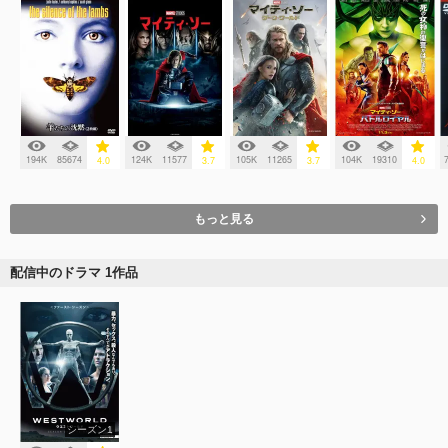
194K
85674
124K
11577
105K
11265
104K
19310
4.0
3.7
3.7
4.0
もっと見る
配信中のドラマ 1作品
シーズン1