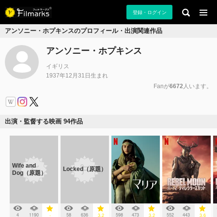
登録・ログイン
アンソニー・ホプキンスのプロフィール・出演関連作品
アンソニー・ホプキンス
イギリス
1937年12月31日生まれ
Fanが
6672
人います。
出演・監督する映画 94作品
Wife and
Locked（原題）
Dog（原題）
4
1190
58
636
598
473
552
443
-
3.2
3.2
3.6