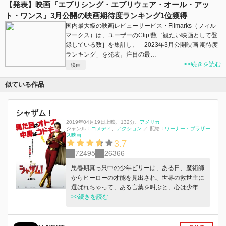
【発表】映画『エブリシング・エブリウェア・オール・アッ
ト・ワンス』3月公開の映画期待度ランキング1位獲得
国内最大級の映画レビューサービス・Filmarks（フィル
マークス）は、ユーザーのClip!数［観たい映画として登
録している数］を集計し、「2023年3月公開映画 期待度
ランキング」を発表。注目の最…
>>続きを読む
映画
似ている作品
シャザム！
2019年04月19日上映
、
132分
、
アメリカ
ジャンル：
コメディ
アクション
／
配給：
ワーナー・ブラザー
ス映画
3.7
72495
26366
思春期真っ只中の少年ビリーは、ある日、魔術師
からヒーローの才能を見出され、世界の救世主に
選ばれちゃって、ある言葉を叫ぶと、心は少年の
まま体は大人のスーパーヒーローに変身できるよ
>>続きを読む
うになる。 その言葉とは・・・「シャザ
ム！」。その最強サイコ―な魔法の言葉を唱える
と、【S＝ソロモンの知力、H＝ヘラクラスの強