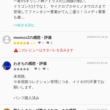
一家VSギリシア神アトラスの三姉妹の戦い。
ドラゴンだけでなく、サイクロプスやミノタウロスまで
登場してファンタジー要素がてんこ盛り！コメディ要素
も健…
>>続きを読む
moonzzZの感想・評価
2026/07/15 19:16
1
0
4.5
このレビューはネタバレを含みます
わきちの感想・評価
2026/07/15 01:16
0
1
-
未視聴。
※未視聴コレクション管理につき、イイネ(🩷)不要でお
願いします。
パンフ購入済み
2026/07/02 05:54