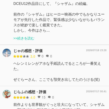
DCEU12作品目にして、『シャザム』の続編。
前作の『シャザム』はヒーロー映画の中でもかなりユー
モアが先行した作品で、緊張感は少ないながらもバラン
スが絶妙で楽しく鑑賞できた。
しかし、今作はさら…
>>続きを読む
じゃの感想・評価
2026/07/18 15:26
0
0
3.0
ヘレンミレンがアホな手紙読んでるところが一番笑え
た。
ぜぐらーさん、ここでも顎突き出してたのうける(笑)
じらふの感想・評価
2026/07/17 00:41
15
0
4.0
前作よりも世界観がぐっと壮大になっていて、シャザム