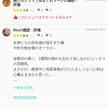
観たらクリップ気まぐれマークの感想・
評価
0
0
3.5
このレビューはネタバレを含みます
Rioの感想・評価
2026/06/27 10:11
2
0
3.0
女神たちの存在感が強すぎて😂
THE大物女優のオーラが…
金曜日の夜に、1週間の疲れを忘れて楽しむのにピッタリ
の雰囲気。
まさかの、鑑賞中に地震速報がけたたましくなった時は
心臓止まるかと思った…
…
>>続きを読む
#RIO2026旧作