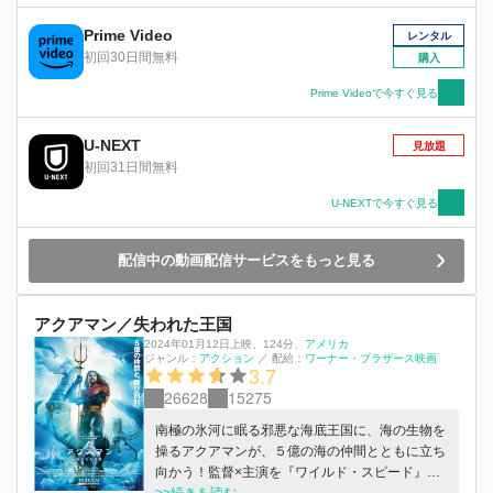
Prime Video
レンタル
初回30日間無料
購入
Prime Videoで今すぐ見る
U-NEXT
見放題
初回31日間無料
U-NEXTで今すぐ見る
配信中の動画配信サービスをもっと見る
アクアマン／失われた王国
2024年01月12日上映
、
124分
、
アメリカ
ジャンル：
アクション
／
配給：
ワーナー・ブラザース映画
3.7
26628
15275
南極の氷河に眠る邪悪な海底王国に、海の生物を
操るアクアマンが、５億の海の仲間とともに立ち
向かう！監督×主演を『ワイルド・スピード』の