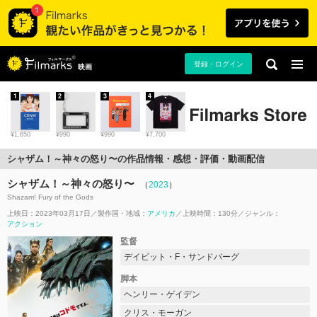
登録・ログイン
映画
1
2
3
4
¥1,650
¥990
¥990
¥7,700
シャザム！～神々の怒り〜の作品情報・感想・評価・動画配信
シャザム！～神々の怒り〜
（
2023
）
Shazam! Fury of the Gods
上映日：2023年03月17日
製作国・地域：
アメリカ
上映時間：130分
ジャンル：
アクション
監督
デイビット・F・サンドバーグ
脚本
ヘンリー・ゲイデン
クリス・モーガン