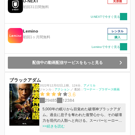
U-NEXT
見放題
さ、A=アトラスのスタミナ、Z＝ゼウスのパワ
初回31日間無料
ー、A＝アキレスの勇気、M＝マーキューリーの
飛行力】という６つのスーパーパワーを持ち合わ
U-NEXTで今すぐ見る
せるヒーローに変身する！シャザムは、あのスー
パーマンを凌ぐほどの絶対的強さを秘める最強の
Lemino
レンタル
スーパーヒーローだ！しかし、筋肉隆々の神のよ
初回1ヶ月間無料
購入
うな肉体の中で、心は少年のままシャザムになっ
たため、“超能力で携帯を充電できる？”とかティ
Leminoで今すぐ見る
ーネージャーらしくスーパーパワーをいたずらで
使ったりしてしまう。しかし楽しいだけではいら
配信中の動画配信サービスをもっと見る
れない。彼にはある使命が課せられていた…
ブラックアダム
2022年12月02日上映
、
124分
、
アメリカ
ジャンル：
アクション
／
配給：
ワーナー・ブラザース映画
3.6
29485
12384
5,000年の眠りから目覚めた破壊神ブラックアダ
ム。過去に息子を奪われた復讐心から、その破壊
力を現代の人類へと向ける。スーパーヒーロー軍
団“JSA”が立ちはだかるのだが…ブラックアダム
>>続きを読む
は人類の脅威となるのか、それとも…!?