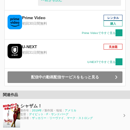
最強コンビで放つ海中から陸、空へと広がる完全
>>続きを読む
未体験のアクション・エンターテイメント！はる
か昔、氷河の奥深くに“失われた王国”が封印され
た。世界を滅亡させる力を持つ古代兵器、ブラッ
Prime Video
レンタル
ク・トライデントとともに——。しかし今その封
初回30日間無料
購入
印は解かれ、かつてない邪悪な力が解き放たれて
しまう。立ち向かうのは、海の生物を操る海底ア
Prime Videoで今すぐ見る
トランティスの王であり、ユーモア溢れるお調子
者、アクアマン。５億の海の仲間とともに、かつ
U-NEXT
見放題
てない脅威から海と地上の世界を守れるのか！？
初回31日間無料
U-NEXTで今すぐ見る
配信中の動画配信サービスをもっと見る
関連作品
シャザム！
製作年：
2019年
/ 製作国・地域：
アメリカ
監督：
デイビット・F・サンドバーグ
出演者：
ザッカリー・リーヴァイ
、
マーク・ストロング